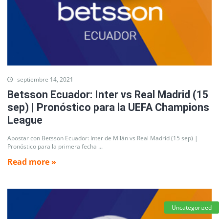
septiembre 14, 2021
Betsson Ecuador: Inter vs Real Madrid (15
sep) | Pronóstico para la UEFA Champions
League
Apostar con Betsson Ecuador: Inter de Milán vs Real Madrid (15 sep) |
Pronóstico para la primera fecha ...
Read more »
Uncategorized