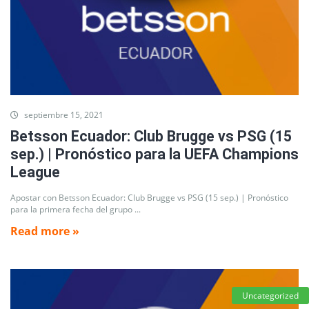
septiembre 15, 2021
Betsson Ecuador: Club Brugge vs PSG (15
sep.) | Pronóstico para la UEFA Champions
League
Apostar con Betsson Ecuador: Club Brugge vs PSG (15 sep.) | Pronóstico
para la primera fecha del grupo ...
Read more »
Uncategorized