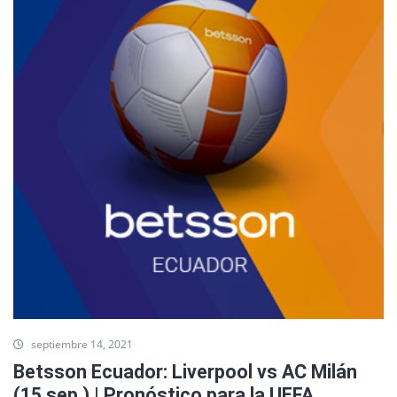
septiembre 14, 2021
Betsson Ecuador: Liverpool vs AC Milán
(15 sep.) | Pronóstico para la UEFA