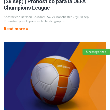
(28 sep) | Pronóstico para la UEFA
Champions League
Apostar con Betsson Ecuador: PSG vs Manchester City (28 sep) |
Pronóstico para la primera fecha del grupo ...
Read more »
Uncategorized