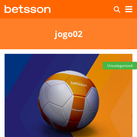
jogo02
Uncategorized