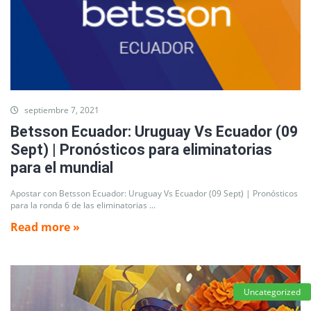
septiembre 7, 2021
Betsson Ecuador: Uruguay Vs Ecuador (09
Sept) | Pronósticos para eliminatorias
para el mundial
Apostar con Betsson Ecuador: Uruguay Vs Ecuador (09 Sept) | Pronósticos
para la ronda 6 de las eliminatorias ...
Read more »
Uncategorized