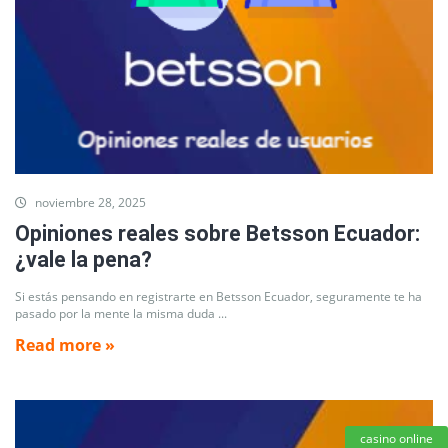
noviembre 28, 2025
Opiniones reales sobre Betsson Ecuador:
¿vale la pena?
Si estás pensando en registrarte en Betsson Ecuador, seguramente te ha
pasado por la mente la misma duda ...
Read more »
casino online