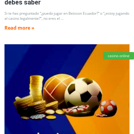
debes saber
Si te has preguntado “¿puedo jugar en Betsson Ecuador?” o “¿estoy jugando
al casino legalmente?”, no eres el ...
Read more »
casino online