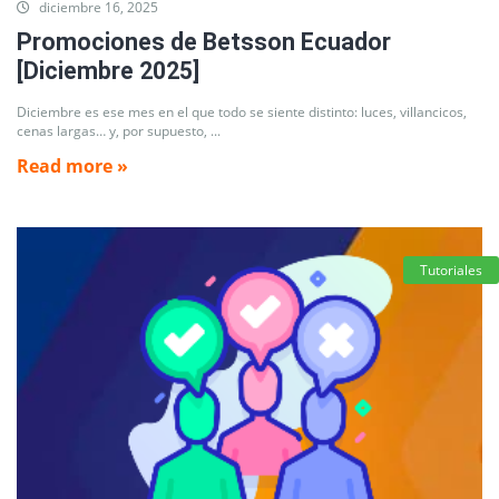
diciembre 16, 2025
Promociones de Betsson Ecuador
[Diciembre 2025]
Diciembre es ese mes en el que todo se siente distinto: luces, villancicos,
cenas largas… y, por supuesto, ...
Read more »
Tutoriales