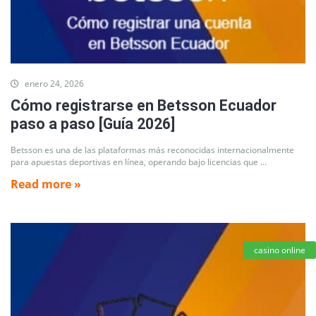
enero 24, 2026
Cómo registrarse en Betsson Ecuador
paso a paso [Guía 2026]
Betsson es una de las plataformas más reconocidas internacionalmente
para apuestas deportivas en línea, operando bajo licencias que ...
Read more »
casino online