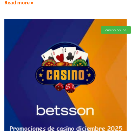
Read more »
casino online