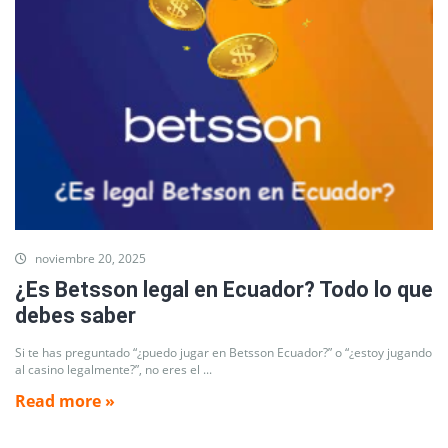
noviembre 20, 2025
¿Es Betsson legal en Ecuador? Todo lo que
debes saber
Si te has preguntado “¿puedo jugar en Betsson Ecuador?” o “¿estoy jugando
al casino legalmente?”, no eres el ...
Read more »