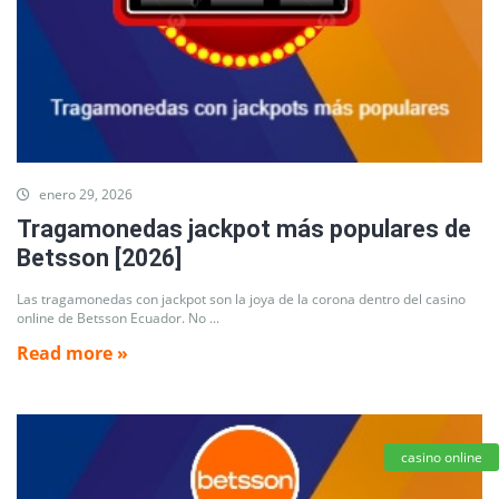
enero 29, 2026
Tragamonedas jackpot más populares de
Betsson [2026]
Las tragamonedas con jackpot son la joya de la corona dentro del casino
online de Betsson Ecuador. No ...
Read more »
casino online