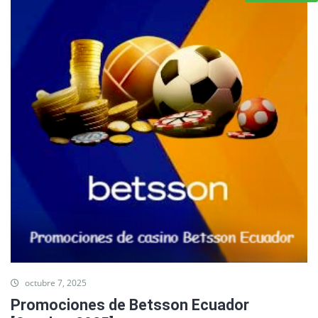
octubre 7, 2025
Promociones de Betsson Ecuador