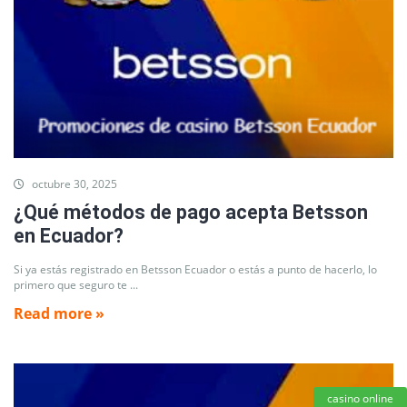
octubre 30, 2025
¿Qué métodos de pago acepta Betsson
en Ecuador?
Si ya estás registrado en Betsson Ecuador o estás a punto de hacerlo, lo
primero que seguro te ...
Read more »
casino online