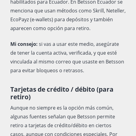
habilitados para Ecuador. En Betsson Ecuador se
menciona que usan métodos como Skrill, Neteller,
EcoPayz (e-wallets) para depósitos y también
aparecen como opción para retiro.
Mi consejo:
si vas a usar este medio, asegúrate
de tener la cuenta activa, verificada, y que esté
vinculada al mismo correo que usaste en Betsson
para evitar bloqueos o retrasos.
Tarjetas de crédito / débito (para
retiro)
Aunque no siempre es la opción más común,
algunas fuentes señalan que Betsson permite
retiro a tarjetas de crédito/débito en ciertos
casos, aunque con condiciones especiales. Por