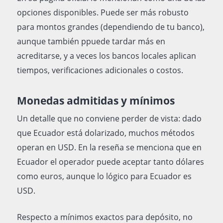
opciones disponibles. Puede ser más robusto
para montos grandes (dependiendo de tu banco),
aunque también ppuede tardar más en
acreditarse, y a veces los bancos locales aplican
tiempos, verificaciones adicionales o costos.
Monedas admitidas y mínimos
Un detalle que no conviene perder de vista: dado
que Ecuador está dolarizado, muchos métodos
operan en USD. En la reseña se menciona que en
Ecuador el operador puede aceptar tanto dólares
como euros, aunque lo lógico para Ecuador es
USD.
Respecto a mínimos exactos para depósito, no