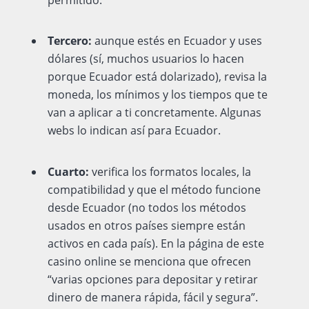
permitido.
Tercero:
aunque estés en Ecuador y uses
dólares (sí, muchos usuarios lo hacen
porque Ecuador está dolarizado), revisa la
moneda, los mínimos y los tiempos que te
van a aplicar a ti concretamente. Algunas
webs lo indican así para Ecuador.
Cuarto:
verifica los formatos locales, la
compatibilidad y que el método funcione
desde Ecuador (no todos los métodos
usados en otros países siempre están
activos en cada país). En la página de este
casino online se menciona que ofrecen
“varias opciones para depositar y retirar
dinero de manera rápida, fácil y segura”.