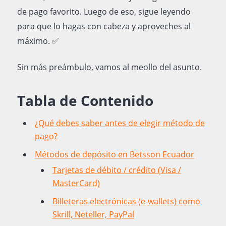
de pago favorito. Luego de eso, sigue leyendo
para que lo hagas con cabeza y aproveches al
máximo. ✅
Sin más preámbulo, vamos al meollo del asunto.
Tabla de Contenido
¿Qué debes saber antes de elegir método de
pago?
Métodos de depósito en Betsson Ecuador
Tarjetas de débito / crédito (Visa /
MasterCard)
Billeteras electrónicas (e-wallets) como
Skrill, Neteller, PayPal