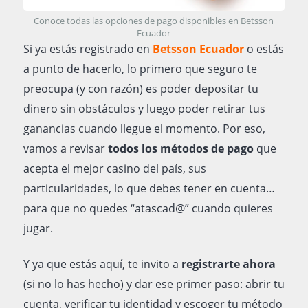
Conoce todas las opciones de pago disponibles en Betsson
Ecuador
Si ya estás registrado en
Betsson Ecuador
o estás
a punto de hacerlo, lo primero que seguro te
preocupa (y con razón) es poder depositar tu
dinero sin obstáculos y luego poder retirar tus
ganancias cuando llegue el momento. Por eso,
vamos a revisar
todos los métodos de pago
que
acepta el mejor casino del país, sus
particularidades, lo que debes tener en cuenta…
para que no quedes “atascad@” cuando quieres
jugar.
Y ya que estás aquí, te invito a
registrarte ahora
(si no lo has hecho) y dar ese primer paso: abrir tu
cuenta, verificar tu identidad y escoger tu método