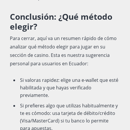
Conclusión: ¿Qué método
elegir?
Para cerrar, aquí va un resumen rápido de cómo
analizar qué método elegir para jugar en su
sección de casino. Esta es nuestra sugerencia
personal para usuarios en Ecuador:
Si valoras rapidez: elige una e-wallet que esté
habilitada y que hayas verificado
previamente.
Si prefieres algo que utilizas habitualmente y
te es cómodo: usa tarjeta de débito/crédito
(Visa/MasterCard) si tu banco lo permite
para apuestas.