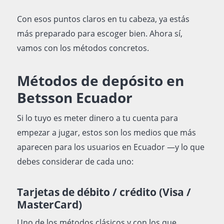
Con esos puntos claros en tu cabeza, ya estás
más preparado para escoger bien. Ahora sí,
vamos con los métodos concretos.
Métodos de depósito en
Betsson Ecuador
Si lo tuyo es meter dinero a tu cuenta para
empezar a jugar, estos son los medios que más
aparecen para los usuarios en Ecuador —y lo que
debes considerar de cada uno:
Tarjetas de débito / crédito (Visa /
MasterCard)
Uno de los métodos clásicos y con los que