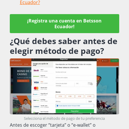
Ecuador?
¡Registra una cuenta en Betsson
Ecuador!
¿Qué debes saber antes de
elegir método de pago?
Selecciona el método de pago de tu preferencia
Antes de escoger “tarjeta” o “e-wallet” o