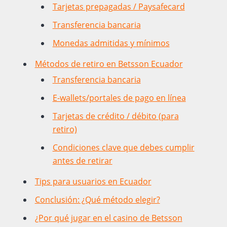
Tarjetas prepagadas / Paysafecard
Transferencia bancaria
Monedas admitidas y mínimos
Métodos de retiro en Betsson Ecuador
Transferencia bancaria
E-wallets/portales de pago en línea
Tarjetas de crédito / débito (para
retiro)
Condiciones clave que debes cumplir
antes de retirar
Tips para usuarios en Ecuador
Conclusión: ¿Qué método elegir?
¿Por qué jugar en el casino de Betsson