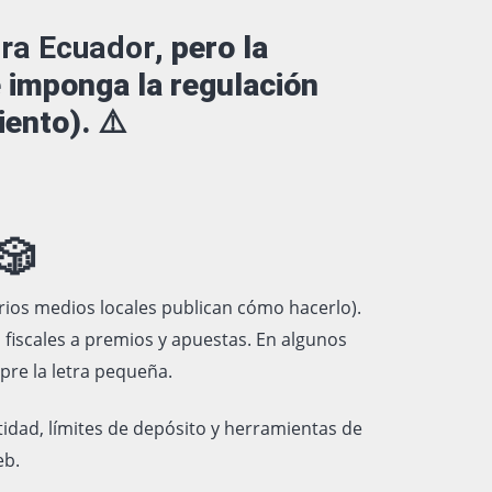
ara Ecuador
, pero la
e imponga la regulación
ento). ⚠️
🎲
arios medios locales publican cómo hacerlo).
fiscales a premios y apuestas. En algunos
pre la letra pequeña.
ntidad, límites de depósito y herramientas de
eb.