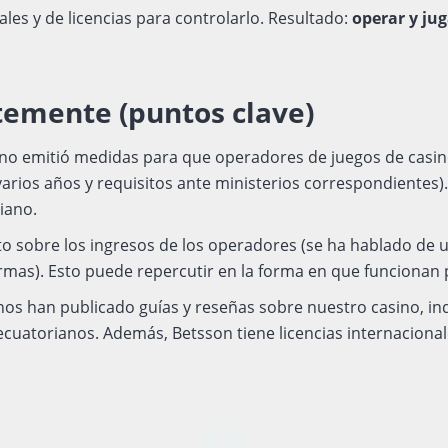
les y de licencias para controlarlo. Resultado:
operar y jug
temente (puntos clave)
rno emitió medidas para que operadores de juegos de casino
varios años y requisitos ante ministerios correspondientes).
iano.
to sobre los ingresos de los operadores (se ha hablado de
ormas). Esto puede repercutir en la forma en que funcionan
nos han publicado guías y reseñas sobre nuestro casino, in
 ecuatorianos. Además, Betsson tiene licencias internaciona