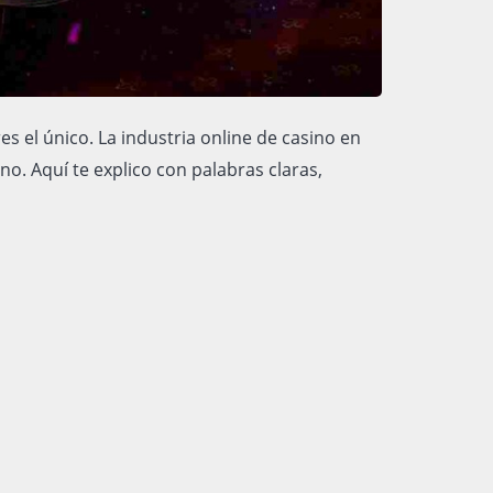
es el único. La industria online de casino en
o. Aquí te explico con palabras claras,