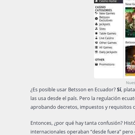
Nues
¿Es posible usar Betsson en Ecuador?
Sí
, pla
las usa desde el país. Pero la regulación ecua
aprobando decretos, impuestos y requisitos 
Entonces, ¿por qué hay tanta confusión? His
internacionales operaban “desde fuera” pero d