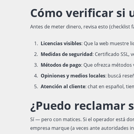
Cómo verificar si 
Antes de meter dinero, revisa esto (checklist fá
Licencias visibles
: Que la web muestre li
Medidas de seguridad
: Certificado SSL, 
Métodos de pago
: Que ofrezca métodos 
Opiniones y medios locales
: buscá rese
Atención al cliente
: chat en español, ti
¿Puedo reclamar si
Sí — pero con matices. Si el operador está do
empresa marque (a veces ante autoridades inte