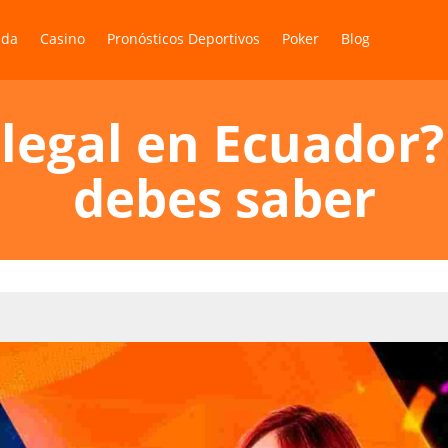
ida
Casino
Pronósticos Deportivos
Poker
Blog
 legal en Ecuador?
debes saber