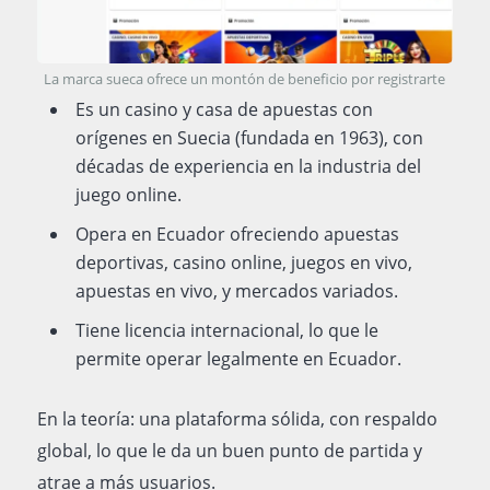
La marca sueca ofrece un montón de beneficio por registrarte
Es un casino y casa de apuestas con
orígenes en Suecia (fundada en 1963), con
décadas de experiencia en la industria del
juego online.
Opera en Ecuador ofreciendo apuestas
deportivas, casino online, juegos en vivo,
apuestas en vivo, y mercados variados.
Tiene licencia internacional, lo que le
permite operar legalmente en Ecuador.
En la teoría: una plataforma sólida, con respaldo
global, lo que le da un buen punto de partida y
atrae a más usuarios.