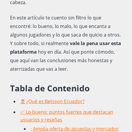
cabeza.
En este artículo te cuento sin filtro lo que
encontré: lo bueno, lo malo, lo que encanta a
algunos jugadores y lo que saca de quicio a otros.
Y sobre todo, si realmente
vale la pena usar esta
plataforma
hoy en día. Así que ponte cómodo,
que aquí van las conclusiones más honestas y
aterrizadas que vas a leer.
Tabla de Contenido
🧾 ¿Qué es Betsson Ecuador?
✅ Lo bueno: puntos fuertes que destacan
usuarios y reseñas
· Amplia oferta de apuestas y mercados