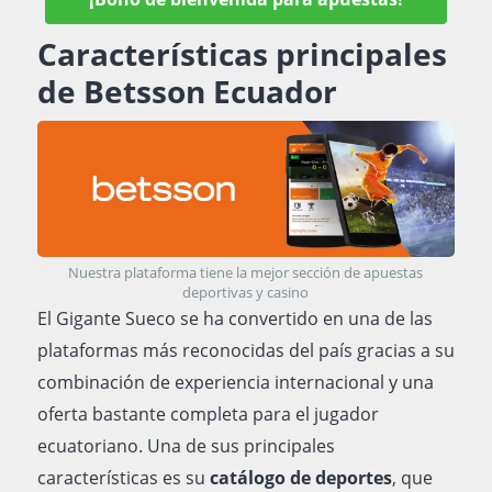
Características principales
de Betsson Ecuador
Nuestra plataforma tiene la mejor sección de apuestas
deportivas y casino
El Gigante Sueco se ha convertido en una de las
plataformas más reconocidas del país gracias a su
combinación de experiencia internacional y una
oferta bastante completa para el jugador
ecuatoriano. Una de sus principales
características es su
catálogo de deportes
, que