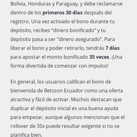
Bolivia, Honduras y Paraguay, y debe reclamarse
dentro de los
primeros 30 días
después del
registro. Una vez activado el bono durante tu
depósito, recibes “dinero bonificado” y tu
depósito pasa a ser “dinero asegurado”. Para
liberar el bono y poder retirarlo, tendrás
7 días
para apostar el monto bonificado
35 veces
. ¡Una
forma divertida de comenzar con impulso!
En general, los usuarios califican el bono de
bienvenida de Betsson Ecuador como una oferta
atractiva y fácil de activar. Muchos destacan que
duplicar el depósito inicial es una buena ayuda
para empezar, aunque algunos mencionan que el
rollover de 35x puede resultar exigente si no se
planifica bien.