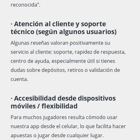
reconocida”.
· Atención al cliente y soporte
técnico (según algunos usuarios)
Algunas reseñas valoran positivamente su
servicio al cliente: soporte, rapidez de respuesta,
centro de ayuda, especialmente útil si tienes
dudas sobre depósitos, retiros o validación de
cuenta.
· Accesibilidad desde dispositivos
móviles / flexibilidad
Para muchos jugadores resulta cómodo usar
nuestra app desde el celular, lo que facilita hacer
apuestas o jugar desde cualquier lugar.