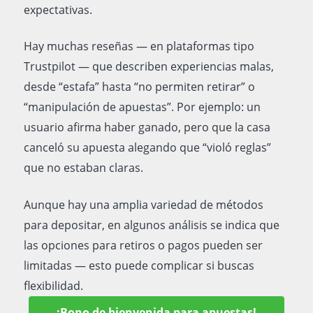
expectativas.
Hay muchas reseñas — en plataformas tipo
Trustpilot — que describen experiencias malas,
desde “estafa” hasta “no permiten retirar” o
“manipulación de apuestas”. Por ejemplo: un
usuario afirma haber ganado, pero que la casa
canceló su apuesta alegando que “violó reglas”
que no estaban claras.
Aunque hay una amplia variedad de métodos
para depositar, en algunos análisis se indica que
las opciones para retiros o pagos pueden ser
limitadas — esto puede complicar si buscas
flexibilidad.
¡Bono de bienvenida para apuestas!