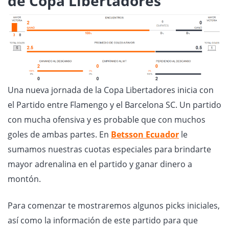
de Copa Libertadores
Una nueva jornada de la Copa Libertadores inicia con
el Partido entre Flamengo y el Barcelona SC. Un partido
con mucha ofensiva y es probable que con muchos
goles de ambas partes. En
Betsson Ecuador
le
sumamos nuestras cuotas especiales para brindarte
mayor adrenalina en el partido y ganar dinero a
montón.
Para comenzar te mostraremos algunos picks iniciales,
así como la información de este partido para que