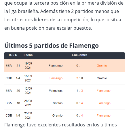
que ocupa la tercera posición en la primera división de
la liga brasileña. Además tiene 2 partidos menos que
los otros dos líderes de la competición, lo que lo situa
en buena posición para escalar puestos.
Últimos 5 partidos de Flamengo
Flamengo tuvo excelentes resultados en los últimos