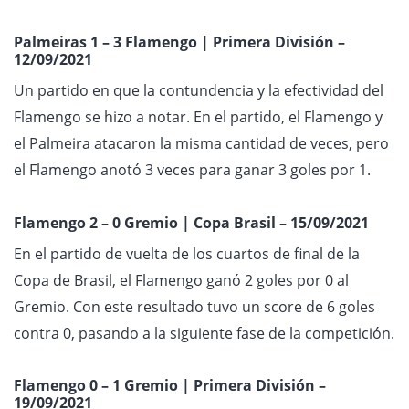
Palmeiras 1 – 3 Flamengo | Primera División –
12/09/2021
Un partido en que la contundencia y la efectividad del
Flamengo se hizo a notar. En el partido, el Flamengo y
el Palmeira atacaron la misma cantidad de veces, pero
el Flamengo anotó 3 veces para ganar 3 goles por 1.
Flamengo 2 – 0 Gremio | Copa Brasil – 15/09/2021
En el partido de vuelta de los cuartos de final de la
Copa de Brasil, el Flamengo ganó 2 goles por 0 al
Gremio. Con este resultado tuvo un score de 6 goles
contra 0, pasando a la siguiente fase de la competición.
Flamengo 0 – 1 Gremio | Primera División –
19/09/2021