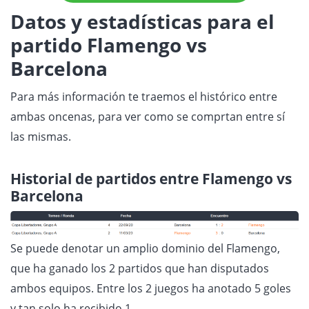
Datos y estadísticas para el
partido Flamengo vs
Barcelona
Para más información te traemos el histórico entre
ambas oncenas, para ver como se comprtan entre sí
las mismas.
Historial de partidos entre Flamengo vs
Barcelona
Se puede denotar un amplio dominio del Flamengo,
que ha ganado los 2 partidos que han disputados
ambos equipos. Entre los 2 juegos ha anotado 5 goles
y tan solo ha recibido 1.