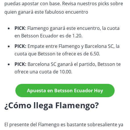
puedas apostar con base. Revisa nuestros picks sobre
quien ganará este fabuloso encuentro
PICK
: Flamengo ganará este encuentro, la cuota
en Betsson Ecuador es de 1.20.
PICK:
Empate entre Flamengo y Barcelona SC, la
cuota que Betsson te ofrece es de 6.50.
PICK:
Barcelona SC ganará el partido, Betsson te
ofrece una cuota de 10.00.
Apuesta en Betsson Ecuador Hoy
¿Cómo llega Flamengo?
El presente del Flamengo es bastante sobresaliente ya