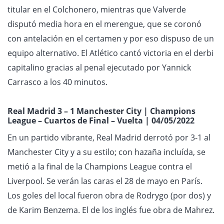
titular en el Colchonero, mientras que Valverde
disputó media hora en el merengue, que se coronó
con antelación en el certamen y por eso dispuso de un
equipo alternativo. El Atlético cantó victoria en el derbi
capitalino gracias al penal ejecutado por Yannick
Carrasco a los 40 minutos.
Real Madrid 3 – 1 Manchester City | Champions
League – Cuartos de Final – Vuelta | 04/05/2022
En un partido vibrante, Real Madrid derrotó por 3-1 al
Manchester City y a su estilo; con hazaña incluída, se
metió a la final de la Champions League contra el
Liverpool. Se verán las caras el 28 de mayo en París.
Los goles del local fueron obra de Rodrygo (por dos) y
de Karim Benzema. El de los inglés fue obra de Mahrez.