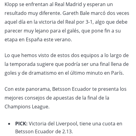
Klopp se enfrentan al Real Madrid y esperan un
resultado muy diferente. Gareth Bale marcó dos veces
aquel día en la victoria del Real por 3-1, algo que debe
parecer muy lejano para el galés, que pone fin a su
etapa en España este verano.
Lo que hemos visto de estos dos equipos a lo largo de
la temporada sugiere que podría ser una final llena de
goles y de dramatismo en el último minuto en París.
Con este panorama, Betsson Ecuador te presenta los
mejores consejos de apuestas de la final de la
Champions League.
PICK:
Victoria del Liverpool, tiene una cuota en
Betsson Ecuador de 2.13.