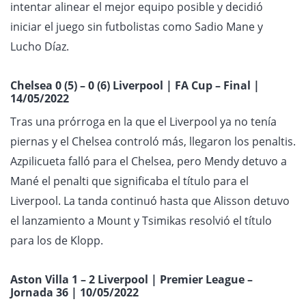
intentar alinear el mejor equipo posible y decidió
iniciar el juego sin futbolistas como Sadio Mane y
Lucho Díaz.
Chelsea 0 (5) – 0 (6) Liverpool | FA Cup – Final |
14/05/2022
Tras una prórroga en la que el Liverpool ya no tenía
piernas y el Chelsea controló más, llegaron los penaltis.
Azpilicueta falló para el Chelsea, pero Mendy detuvo a
Mané el penalti que significaba el título para el
Liverpool. La tanda continuó hasta que Alisson detuvo
el lanzamiento a Mount y Tsimikas resolvió el título
para los de Klopp.
Aston Villa 1 – 2 Liverpool | Premier League –
Jornada 36 | 10/05/2022