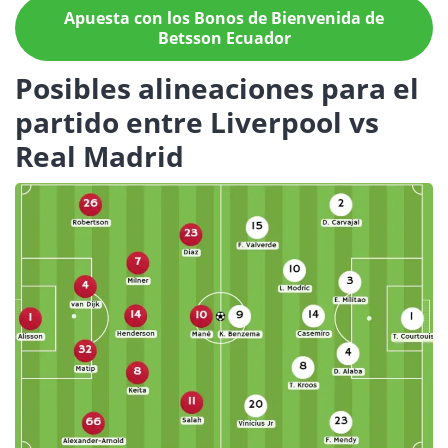
Apuesta con los Bonos de Bienvenida de
Betsson Ecuador
Posibles alineaciones para el
partido entre Liverpool vs
Real Madrid