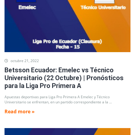
octubre 21, 2022
Betsson Ecuador: Emelec vs Técnico
Universitario (22 Octubre) | Pronósticos
para la Liga Pro Primera A
Apuestas deportivas para Liga Pro Primera A Emelec y Técnico
Universitario se enfrentan, en un partido correspondiente a la ...
Read more »