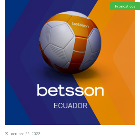
Pronosticos
octubre 25, 2022