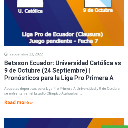
septiembre 23, 2022
Betsson Ecuador: Universidad Católica vs
9 de Octubre (24 Septiembre) |
Pronósticos para la Liga Pro Primera A
Apuestas deportivas para Liga Pro Primera A Universidad y 9 de Octubre
se enfrentan en el Estadio Olímpico Atahualpa, ...
Read more »