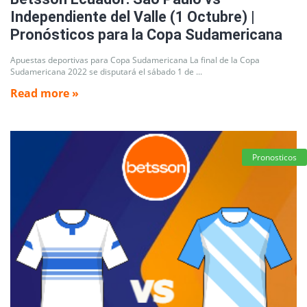
Independiente del Valle (1 Octubre) |
Pronósticos para la Copa Sudamericana
Apuestas deportivas para Copa Sudamericana La final de la Copa
Sudamericana 2022 se disputará el sábado 1 de ...
Read more »
Pronosticos