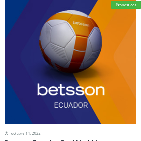
Pronosticos
octubre 14, 2022