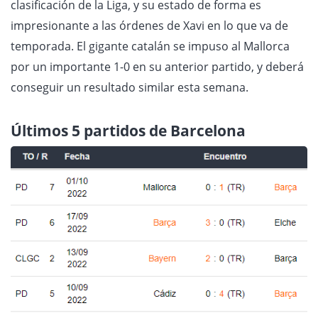
clasificación de la Liga, y su estado de forma es
impresionante a las órdenes de Xavi en lo que va de
temporada. El gigante catalán se impuso al Mallorca
por un importante 1-0 en su anterior partido, y deberá
conseguir un resultado similar esta semana.
Últimos 5 partidos de Barcelona