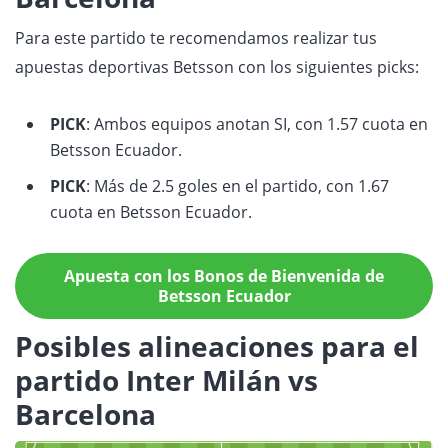
Para este partido te recomendamos realizar tus
apuestas deportivas Betsson con los siguientes picks:
PICK
: Ambos equipos anotan SI, con 1.57 cuota en
Betsson Ecuador.
PICK
: Más de 2.5 goles en el partido, con 1.67
cuota en Betsson Ecuador.
Apuesta con los Bonos de Bienvenida de
Betsson Ecuador
Posibles alineaciones para el
partido Inter Milán vs
Barcelona