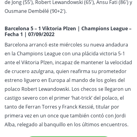
de Jong (55′), Robert Lewandowski (65′), Ansu Fati (86′) y
Ousmane Dembélé (90+2′).
Barcelona 5 – 1 Viktoria Plzen | Champions League –
Fecha 1 | 07/09/2022
Barcelona arrancó este miércoles su nueva andadura
en la Champions League con una plácida victoria 5-1
ante el Viktoria Plzen, incapaz de mantener la velocidad
de crucero azulgrana, quien reafirma su prometedor
estreno liguero en Europa al mando de los goles del
polaco Robert Lewandowski. Los checos se llegaron un
castigo severo con el primer ‘hat-trick’ del polaco, el
tanto de Ferran Torres y Franck Kessié, titular por
primera vez en un once que también contó con Jordi
Alba, relegado al banquillo en los últimos encuentros.