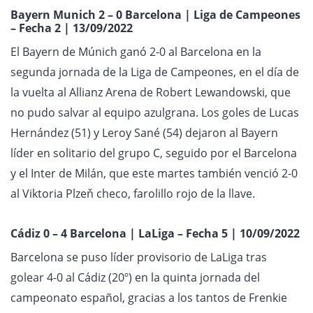
Bayern Munich 2 – 0 Barcelona | Liga de Campeones
– Fecha 2 | 13/09/2022
El Bayern de Múnich ganó 2-0 al Barcelona en la
segunda jornada de la Liga de Campeones, en el día de
la vuelta al Allianz Arena de Robert Lewandowski, que
no pudo salvar al equipo azulgrana. Los goles de Lucas
Hernández (51) y Leroy Sané (54) dejaron al Bayern
líder en solitario del grupo C, seguido por el Barcelona
y el Inter de Milán, que este martes también venció 2-0
al Viktoria Plzeň checo, farolillo rojo de la llave.
Cádiz 0 – 4 Barcelona | LaLiga – Fecha 5 | 10/09/2022
Barcelona se puso líder provisorio de LaLiga tras
golear 4-0 al Cádiz (20º) en la quinta jornada del
campeonato español, gracias a los tantos de Frenkie