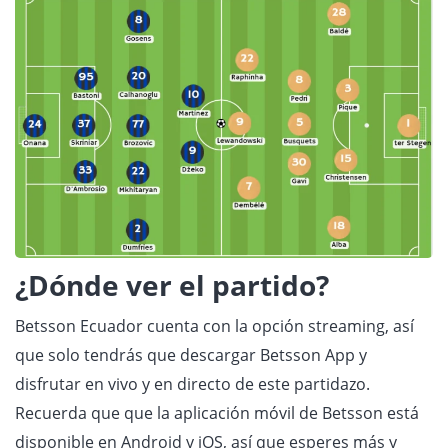
¿Dónde ver el partido?
Betsson Ecuador cuenta con la opción streaming, así
que solo tendrás que descargar Betsson App y
disfrutar en vivo y en directo de este partidazo.
Recuerda que que la aplicación móvil de Betsson está
disponible en Android y iOS, así que esperes más y