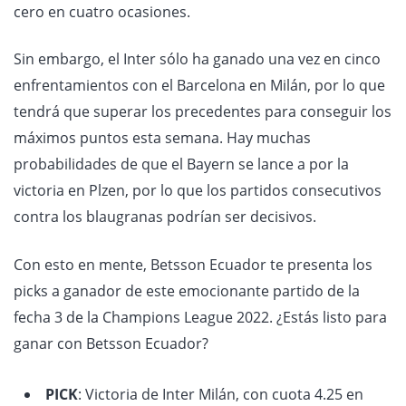
cero en cuatro ocasiones.
Sin embargo, el Inter sólo ha ganado una vez en cinco
enfrentamientos con el Barcelona en Milán, por lo que
tendrá que superar los precedentes para conseguir los
máximos puntos esta semana. Hay muchas
probabilidades de que el Bayern se lance a por la
victoria en Plzen, por lo que los partidos consecutivos
contra los blaugranas podrían ser decisivos.
Con esto en mente, Betsson Ecuador te presenta los
picks a ganador de este emocionante partido de la
fecha 3 de la Champions League 2022. ¿Estás listo para
ganar con Betsson Ecuador?
PICK
: Victoria de Inter Milán, con cuota 4.25 en