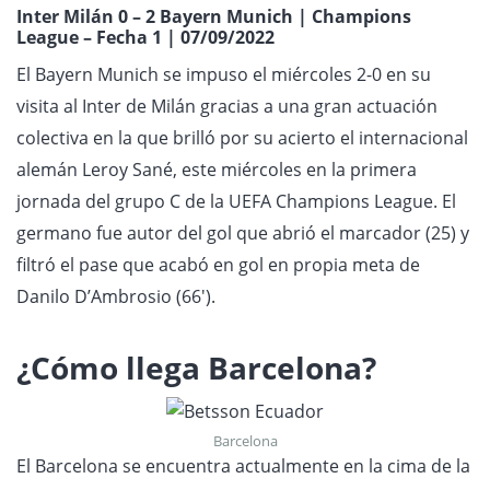
Inter Milán 0 – 2 Bayern Munich | Champions
League – Fecha 1 | 07/09/2022
El Bayern Munich se impuso el miércoles 2-0 en su
visita al Inter de Milán gracias a una gran actuación
colectiva en la que brilló por su acierto el internacional
alemán Leroy Sané, este miércoles en la primera
jornada del grupo C de la UEFA Champions League. El
germano fue autor del gol que abrió el marcador (25) y
filtró el pase que acabó en gol en propia meta de
Danilo D’Ambrosio (66′).
¿Cómo llega Barcelona?
Barcelona
El Barcelona se encuentra actualmente en la cima de la