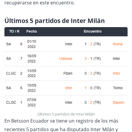
recuperarse en este encuentro.
Últimos 5 partidos de Inter Milán
Últimos 5 partidos de Inter Milán
En Betsson Ecuador se tiene un registro de los más
recientes 5 partidos que ha disputado Inter Milán y