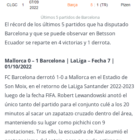
Últimos 5 partidos de Barcelona
El récord de los últimos 5 partidos que ha disputado
Barcelona y que se puede observar en Betsson
Ecuador se reparte en 4 victorias y 1 derrota.
Mallorca 0 – 1 Barcelona | LaLiga – Fecha 7 |
01/10/2022
FC Barcelona derrotó 1-0 a Mallorca en el Estadio de
Son Moix, en el retorno de LaLiga Santander 2022-2023
luego de la fecha FIFA. Robert Lewandowski anotó el
único tanto del partido para el conjunto culé a los 20
minutos al sacar un zapatazo cruzado dentro del área,
manteniendo su lugar como pichichi con 9
anotaciones. Tras ello, la escuadra de Xavi asumió el