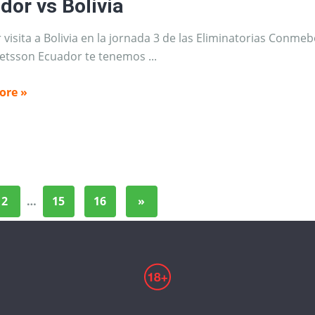
dor vs Bolivia
visita a Bolivia en la jornada 3 de las Eliminatorias Conmeb
etsson Ecuador te tenemos ...
ore »
2
…
15
16
»