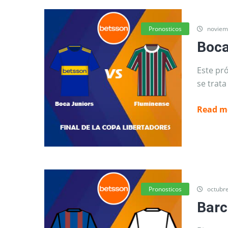
Pronosticos
noviem
Boca
Este pr
se trata 
Read m
Pronosticos
octubre
Barc