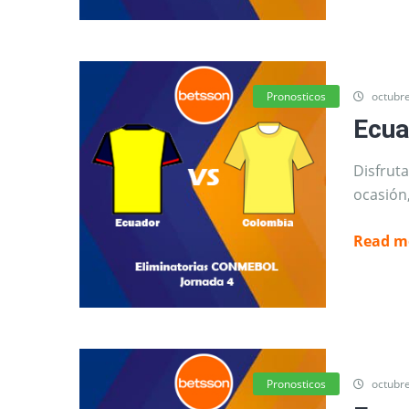
Pronosticos
octubre
Ecua
Disfrut
ocasión,
Read m
Pronosticos
octubre