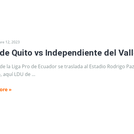
re 12, 2023
de Quito vs Independiente del Val
 de la Liga Pro de Ecuador se traslada al Estadio Rodrigo Paz
 aquí LDU de ...
ore »