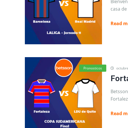
Bienven
casa de 
Read m
Pronosticos
octubre
Fort
Betsson
Fortalez
Read m