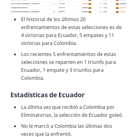
El historial de los últimos 20
enfrentamientos de estas selecciones es de
4 victorias para Ecuador, 5 empates y 11
victorias para Colombia.
Los recientes 5 enfrentamientos de estas
selecciones se reparten en 1 triunfo para
Ecuador, 1 empate y 3 triunfos para
Colombia.
Estadísticas de Ecuador
La última vez que recibió a Colombia por
Eliminatorias, la selección de Ecuador goleó.
No le marcó a Colombia las últimas dos
veces que la enfrentó.