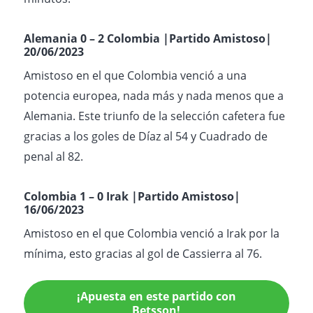
Alemania 0 – 2 Colombia |Partido Amistoso|
20/06/2023
Amistoso en el que Colombia venció a una
potencia europea, nada más y nada menos que a
Alemania. Este triunfo de la selección cafetera fue
gracias a los goles de Díaz al 54 y Cuadrado de
penal al 82.
Colombia 1 – 0 Irak |Partido Amistoso|
16/06/2023
Amistoso en el que Colombia venció a Irak por la
mínima, esto gracias al gol de Cassierra al 76.
¡
Apuesta en este partido con
Betsson!