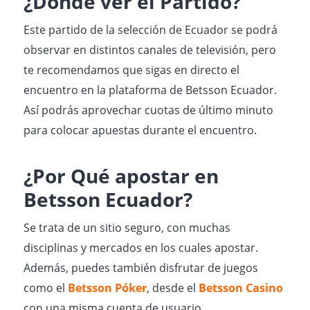
¿Dónde ver el Partido?
Este partido de la selección de Ecuador se podrá
observar en distintos canales de televisión, pero
te recomendamos que sigas en directo el
encuentro en la plataforma de Betsson Ecuador.
Así podrás aprovechar cuotas de último minuto
para colocar apuestas durante el encuentro.
¿Por Qué apostar en
Betsson Ecuador?
Se trata de un sitio seguro, con muchas
disciplinas y mercados en los cuales apostar.
Además, puedes también disfrutar de juegos
como el
Betsson Póker
, desde el
Betsson Casino
con una misma cuenta de usuario.