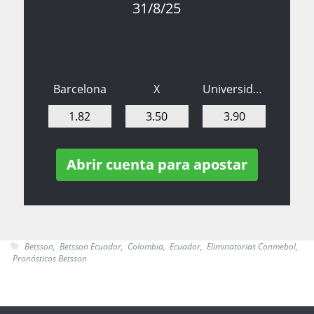
31/8/25
Barcelona
X
Universidad Catolica
1.82
3.50
3.90
Abrir cuenta para apostar
Betsson
,
Betsson Ecuador
,
Colombia
,
Ecuador
,
Eliminatorias Conmebol
,
Pronósticos Betsson