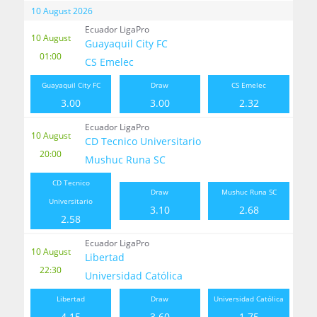
10 August 2026
Ecuador LigaPro
10 August
Guayaquil City FC
01:00
CS Emelec
Guayaquil City FC
Draw
CS Emelec
3.00
3.00
2.32
Ecuador LigaPro
10 August
CD Tecnico Universitario
20:00
Mushuc Runa SC
CD Tecnico
Draw
Mushuc Runa SC
Universitario
3.10
2.68
2.58
Ecuador LigaPro
10 August
Libertad
22:30
Universidad Católica
Libertad
Draw
Universidad Católica
4.15
3.60
1.75