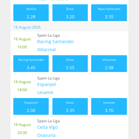
Sevilla
Draw
Rayo Vallecano
2.28
3.20
3.35
16 August 2026
Spain La Liga
16 August
Racing Santander
16:00
Villarreal
Racing Santander
Draw
Villarreal
3.45
3.55
2.08
Spain La Liga
16 August
Espanyol
18:00
Levante
Espanyol
Draw
Levante
2.08
3.35
3.70
Spain La Liga
16 August
Celta Vigo
20:30
Osasuna