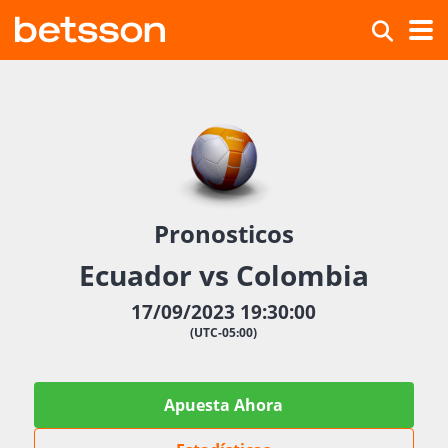
Pronosticos
Ecuador vs Colombia
17/09/2023 19:30:00
(UTC-05:00)
Apuesta Ahora