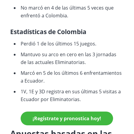
No marcó en 4 de las últimas 5 veces que
enfrentó a Colombia.
Estadísticas de Colombia
Perdió 1 de los últimos 15 juegos.
Mantuvo su arco en cero en las 3 jornadas
de las actuales Eliminatorias.
Marcó en 5 de los últimos 6 enfrentamientos
a Ecuador.
1V, 1E y 3D registra en sus últimas 5 visitas a
Ecuador por Eliminatorias.
¡Regístrate y pronostica hoy!
Apuestas basadas en las