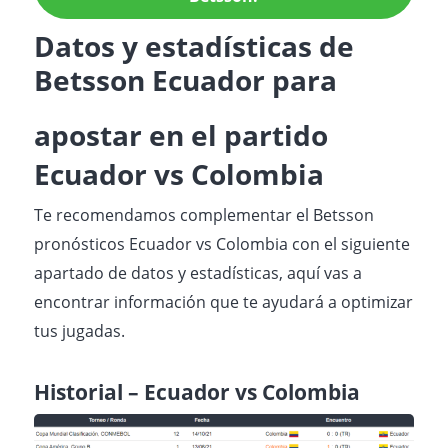
Datos y estadísticas de
Betsson Ecuador para
apostar en el partido
Ecuador vs Colombia
Te recomendamos complementar el Betsson
pronósticos Ecuador vs Colombia con el siguiente
apartado de datos y estadísticas, aquí vas a
encontrar información que te ayudará a optimizar
tus jugadas.
Historial – Ecuador vs Colombia