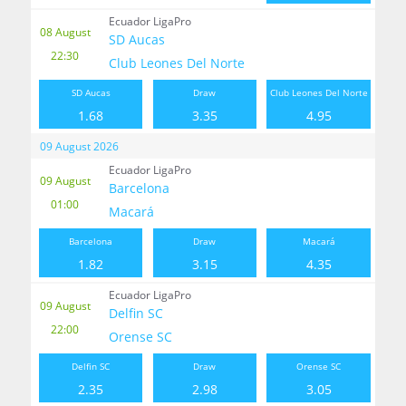
Ecuador LigaPro
08 August
SD Aucas
22:30
Club Leones Del Norte
SD Aucas
Draw
Club Leones Del Norte
1.68
3.35
4.95
09 August 2026
Ecuador LigaPro
09 August
Barcelona
01:00
Macará
Barcelona
Draw
Macará
1.82
3.15
4.35
Ecuador LigaPro
09 August
Delfin SC
22:00
Orense SC
Delfin SC
Draw
Orense SC
2.35
2.98
3.05