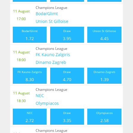
Champions League
11 August
Bodø/Glimt
17:00
Union St Gilloise
Bodø/Glimt
Draw
Union St Gilloise
1.72
3.95
4.45
Champions League
11 August
FK Kauno Zalgiris
18:00
Dinamo Zagreb
FK Kauno Zalgiris
Draw
Dinamo Zagreb
8.30
4.70
1.39
Champions League
11 August
NEC
18:30
Olympiacos
NEC
Draw
Olympiacos
2.72
3.35
2.58
Champions League