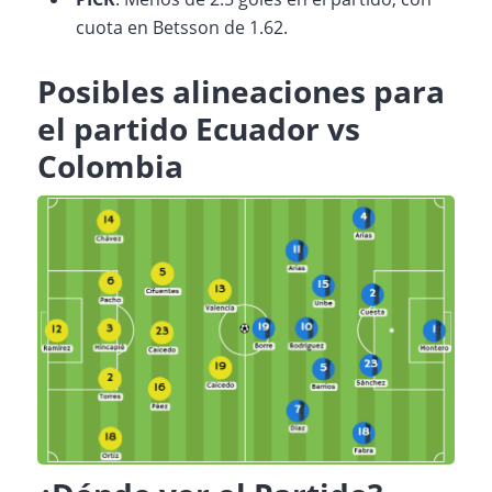
cuota en Betsson de 1.62.
Posibles alineaciones para
el partido Ecuador vs
Colombia