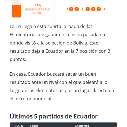
La Tri llega a esta cuarta jornada de las
Eliminatorias de ganar en la fecha pasada en
donde visitó a la selección de Bolivia. Este
resultado deja a Ecuador en la 7 posición con 3
puntos.
En casa, Ecuador buscará sacar un buen
resultado ante un rival con el que peleará a lo
largo de las Eliminatorias por un lugar directo en
el próximo mundial.
Últimos 5 partidos de Ecuador