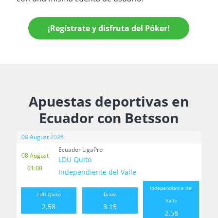
¡Regístrate y disfruta del Póker!
Apuestas deportivas en
Ecuador con Betsson
08 August 2026
Ecuador LigaPro
08 August
LDU Quito
01:00
Independiente del Valle
Independiente del
LDU Quito
Draw
Valle
2.58
3.15
2.58