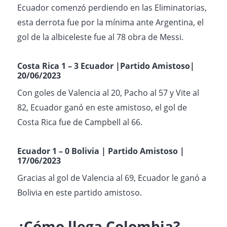
Ecuador comenzó perdiendo en las Eliminatorias,
esta derrota fue por la mínima ante Argentina, el
gol de la albiceleste fue al 78 obra de Messi.
Costa Rica 1 – 3 Ecuador |Partido Amistoso|
20/06/2023
Con goles de Valencia al 20, Pacho al 57 y Vite al
82, Ecuador ganó en este amistoso, el gol de
Costa Rica fue de Campbell al 66.
Ecuador 1 – 0 Bolivia | Partido Amistoso |
17/06/2023
Gracias al gol de Valencia al 69, Ecuador le ganó a
Bolivia en este partido amistoso.
¿Cómo llega Colombia?