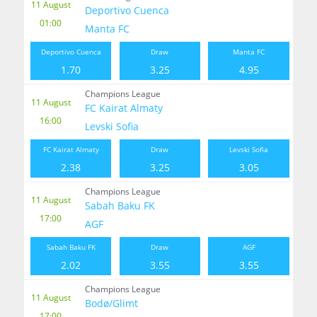
11 August
Deportivo Cuenca
01:00
Manta FC
Deportivo Cuenca
Draw
Manta FC
1.70
3.25
4.95
Champions League
11 August
FC Kairat Almaty
16:00
Levski Sofia
FC Kairat Almaty
Draw
Levski Sofia
2.38
3.25
3.05
Champions League
11 August
Sabah Baku FK
17:00
AGF
Sabah Baku FK
Draw
AGF
2.02
3.55
3.55
Champions League
11 August
Bodø/Glimt
17:00