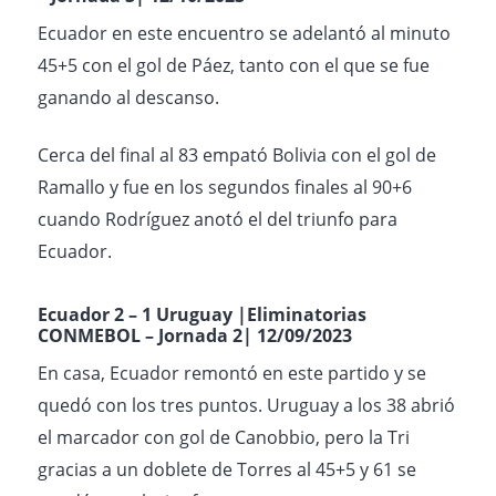
Ecuador en este encuentro se adelantó al minuto
45+5 con el gol de Páez, tanto con el que se fue
ganando al descanso.
Cerca del final al 83 empató Bolivia con el gol de
Ramallo y fue en los segundos finales al 90+6
cuando Rodríguez anotó el del triunfo para
Ecuador.
Ecuador 2 – 1 Uruguay |Eliminatorias
CONMEBOL – Jornada 2| 12/09/2023
En casa, Ecuador remontó en este partido y se
quedó con los tres puntos. Uruguay a los 38 abrió
el marcador con gol de Canobbio, pero la Tri
gracias a un doblete de Torres al 45+5 y 61 se