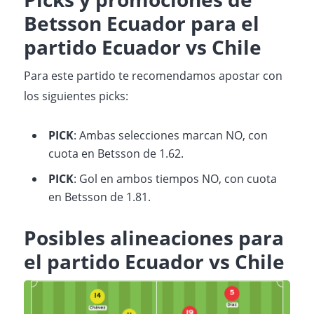
Betsson Ecuador para el
partido Ecuador vs Chile
Para este partido te recomendamos apostar con
los siguientes picks:
PICK
: Ambas selecciones marcan NO, con
cuota en Betsson de 1.62.
PICK
: Gol en ambos tiempos NO, con cuota
en Betsson de 1.81.
Posibles alineaciones para
el partido Ecuador vs Chile