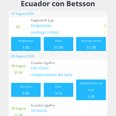
Ecuador con Betsson
07 August 2026
England FA Cup
Kingstonian
4
85'
Hastings United
1
Kingstonian
Draw
Hastings United
1.00
51.00
51.00
08 August 2026
Ecuador LigaPro
08 August
LDU Quito
01:00
Independiente del Valle
Independiente del
LDU Quito
Draw
Valle
2.82
3.15
2.35
Ecuador LigaPro
08 August
SD Aucas
22:30