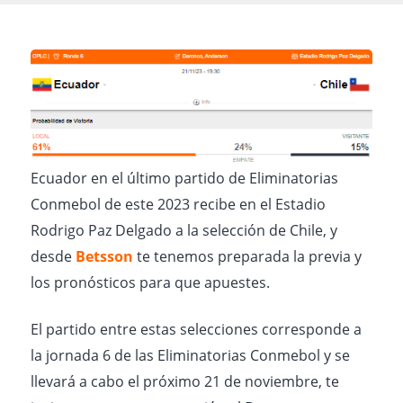
Ecuador en el último partido de Eliminatorias
Conmebol de este 2023 recibe en el Estadio
Rodrigo Paz Delgado a la selección de Chile, y
desde
Betsson
te tenemos preparada la previa y
los pronósticos para que apuestes.
El partido entre estas selecciones corresponde a
la jornada 6 de las Eliminatorias Conmebol y se
llevará a cabo el próximo 21 de noviembre, te