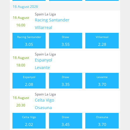
16 August 2026
Spain La Liga
16 August
Racing Santander
16:00
Villarreal
Racing Santander
Draw
Villarreal
3.05
3.55
2.28
Spain La Liga
16 August
Espanyol
18:00
Levante
Espanyol
Draw
Levante
2.08
3.35
3.70
Spain La Liga
16 August
Celta Vigo
20:30
Osasuna
Celta Vigo
Draw
Osasuna
2.02
3.45
3.70