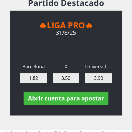
Partido Destacado
🔥LIGA PRO🔥
31/8/25
Barcelona
X
Universidad Catolica
1.82
3.50
3.90
Abrir cuenta para apostar