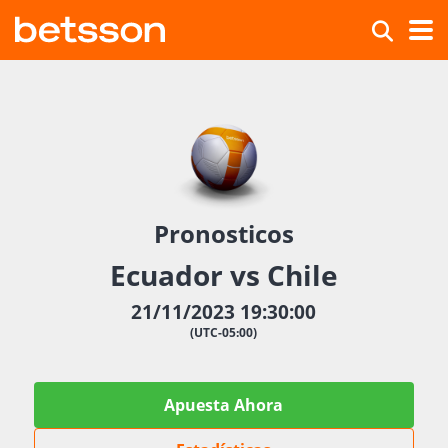
Pronosticos
Ecuador vs Chile
21/11/2023 19:30:00
(UTC-05:00)
Apuesta Ahora