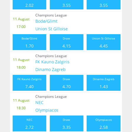
2.02
3.55
3.55
Champions League
11 August
Bodø/Glimt
17:00
Union St Gilloise
Bodø/Glimt
Draw
Union St Gilloise
1.70
4.15
4.45
Champions League
11 August
FK Kauno Zalgiris
18:00
Dinamo Zagreb
FK Kauno Zalgiris
Draw
Dinamo Zagreb
7.40
4.70
1.43
Champions League
11 August
NEC
18:30
Olympiacos
NEC
Draw
Olympiacos
2.72
3.35
2.58