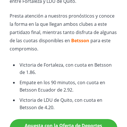
entre Fortaleza y LDU de Quito.
Presta atención a nuestros pronósticos y conoce
la forma en la que llegan ambos clubes a este
partidazo final, mientras tanto disfruta de algunas
de las cuotas disponibles en
Betsson
para este
compromiso.
Victoria de Fortaleza, con cuota en Betsson
de 1.86.
Empate en los 90 minutos, con cuota en
Betsson Ecuador de 2.92.
Victoria de LDU de Quito, con cuota en
Betsson de 4.20.
Apuesta con la Oferta de Deportes