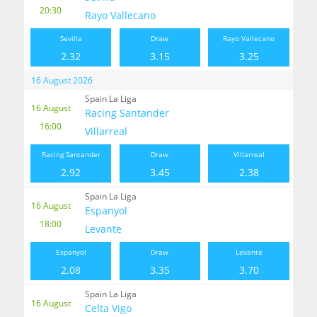
20:30
Rayo Vallecano
Sevilla
Draw
Rayo Vallecano
2.32
3.15
3.25
16 August 2026
Spain La Liga
16 August
Racing Santander
16:00
Villarreal
Racing Santander
Draw
Villarreal
2.92
3.45
2.38
Spain La Liga
16 August
Espanyol
18:00
Levante
Espanyol
Draw
Levante
2.08
3.35
3.70
Spain La Liga
16 August
Celta Vigo