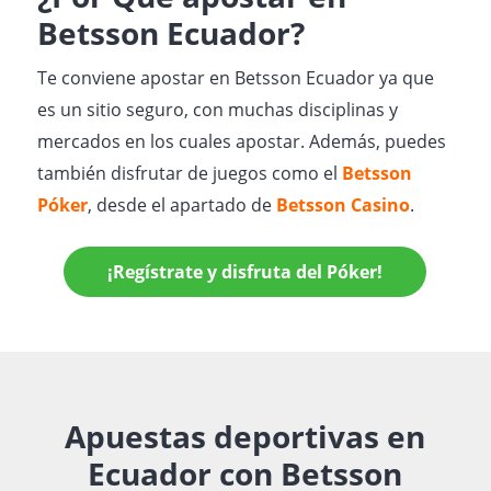
Betsson Ecuador?
Te conviene apostar en Betsson Ecuador ya que
es un sitio seguro, con muchas disciplinas y
mercados en los cuales apostar. Además, puedes
también disfrutar de juegos como el
Betsson
Póker
, desde el apartado de
Betsson Casino
.
¡Regístrate y disfruta del Póker!
Apuestas deportivas en
Ecuador con Betsson