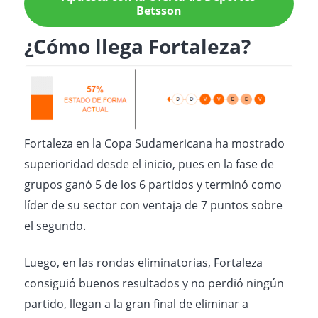
Betsson
¿Cómo llega Fortaleza?
Fortaleza en la Copa Sudamericana ha mostrado
superioridad desde el inicio, pues en la fase de
grupos ganó 5 de los 6 partidos y terminó como
líder de su sector con ventaja de 7 puntos sobre
el segundo.
Luego, en las rondas eliminatorias, Fortaleza
consiguió buenos resultados y no perdió ningún
partido, llegan a la gran final de eliminar a