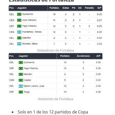
Goleadores de Fortaleza
Asistentes de Fortaleza
Solo en 1 de los 12 partidos de Copa