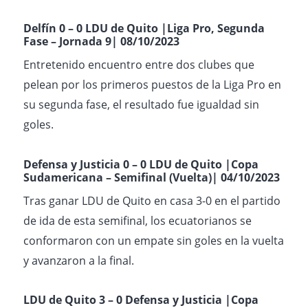
Delfín 0 – 0 LDU de Quito |Liga Pro, Segunda
Fase – Jornada 9| 08/10/2023
Entretenido encuentro entre dos clubes que
pelean por los primeros puestos de la Liga Pro en
su segunda fase, el resultado fue igualdad sin
goles.
Defensa y Justicia 0 – 0 LDU de Quito |Copa
Sudamericana – Semifinal (Vuelta)| 04/10/2023
Tras ganar LDU de Quito en casa 3-0 en el partido
de ida de esta semifinal, los ecuatorianos se
conformaron con un empate sin goles en la vuelta
y avanzaron a la final.
LDU de Quito 3 – 0 Defensa y Justicia |Copa