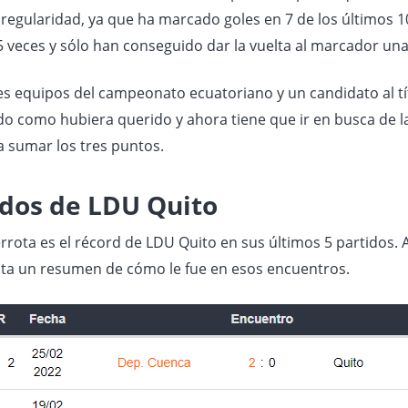
regularidad, ya que ha marcado goles en 7 de los últimos 10
5 veces y sólo han conseguido dar la vuelta al marcador una
es equipos del campeonato ecuatoriano y un candidato al tít
 como hubiera querido y ahora tiene que ir en busca de la 
a sumar los tres puntos.
idos de LDU Quito
errota es el récord de LDU Quito en sus últimos 5 partidos.
ta un resumen de cómo le fue en esos encuentros.