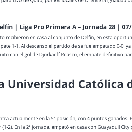
s para LDU de Quito, por los locales de Orense la igualdad de
elfín | Liga Pro Primera A – Jornada 28 | 07
ito recibieron en casa al conjunto de Delfín, en esta oport
te 1-1. Al descanso el partido de se fue empatado 0-0, ya 
to con el gol de Djorkaeff Reasco, el empate definitivo par
a Universidad Católica 
entra actualmente en la 5ª posición, con 4 puntos ganados. 
(1-2). En la 2ª jornada, empató en casa con Guayaquil City p