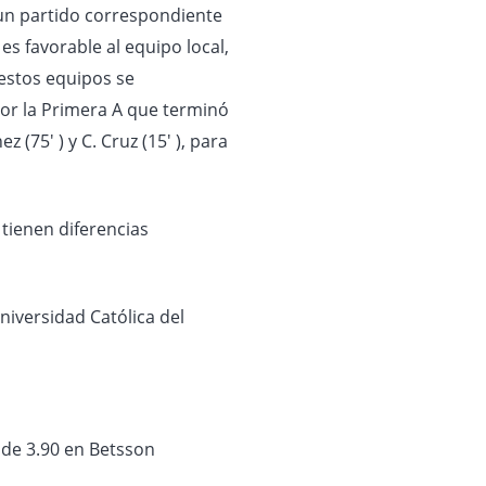
 un partido correspondiente
 es favorable al equipo local,
 estos equipos se
por la Primera A que terminó
(75′ ) y C. Cruz (15′ ), para
tienen diferencias
niversidad Católica del
 de 3.90 en Betsson