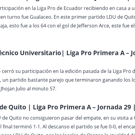
articipación en la Liga Pro de Ecuador recibiendo en casa a 
l en turno fue Gualaceo. En este primer partido LDU de Qui
a, esto fue a los 64 con el gol de Jefferson Arce, este fue e
écnico Universitario| Liga Pro Primera A – 
 cerró su participación en la edición pasada de la Liga Pro
o, un partido bastante parejo que terminaron ganando los l
Jhojan Julio al minuto 57.
de Quito | Liga Pro Primera A – Jornada 29 
U de Quito no consiguieron pasar del empate, en su visita a
inal terminó 1-1. Al descanso el partido se fue 0-0, el enc