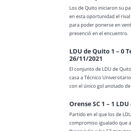
Los de Quito iniciaron su p
en esta oportunidad el riva
para poder ponerse en ventaj
presenció en el encuentro.
LDU de Quito 1 – 0 T
26/11/2021
El conjunto de LDU de Quito
casa a Técnico Universitari
con el único gol anotado de 
Orense SC 1 – 1 LDU 
Partido en el que los de LD
compromiso igualado que al f