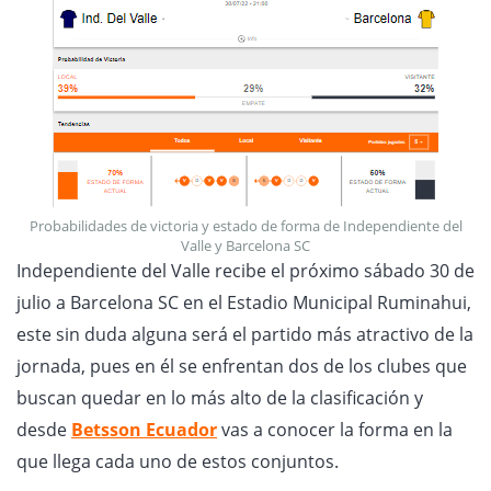
Probabilidades de victoria y estado de forma de Independiente del
Valle y Barcelona SC
Independiente del Valle recibe el próximo sábado 30 de
julio a Barcelona SC en el Estadio Municipal Ruminahui,
este sin duda alguna será el partido más atractivo de la
jornada, pues en él se enfrentan dos de los clubes que
buscan quedar en lo más alto de la clasificación y
desde
Betsson Ecuador
vas a conocer la forma en la
que llega cada uno de estos conjuntos.