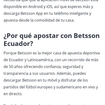
disponible en Android y iOS, así que esperes más y
descarga Betsson App en tu teléfono inteligente y
apuesta desde la comodidad de tu casa.
¿Por qué apostar con Betsson
Ecuador?
Porque Betsson es la mejor casa de apuesta deportiva
de Ecuador y Latinoamérica, con un recorrido de más
de 50 años ofreciendo confianza, seguridad y
transparencia a sus usuarios. Además, puedes
descargar Betsson en tu móvil y disfrutar de los
partidos del fútbol europeo y sudamericano en vivo y
en directo.