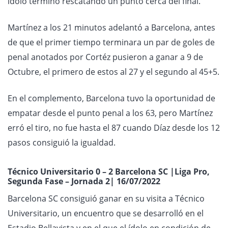
ídolo terminó rescatando un punto cerca del final.
Martínez a los 21 minutos adelantó a Barcelona, antes
de que el primer tiempo terminara un par de goles de
penal anotados por Cortéz pusieron a ganar a 9 de
Octubre, el primero de estos al 27 y el segundo al 45+5.
En el complemento, Barcelona tuvo la oportunidad de
empatar desde el punto penal a los 63, pero Martínez
erró el tiro, no fue hasta el 87 cuando Díaz desde los 12
pasos consiguió la igualdad.
Técnico Universitario 0 – 2 Barcelona SC |Liga Pro,
Segunda Fase – Jornada 2| 16/07/2022
Barcelona SC consiguió ganar en su visita a Técnico
Universitario, un encuentro que se desarrolló en el