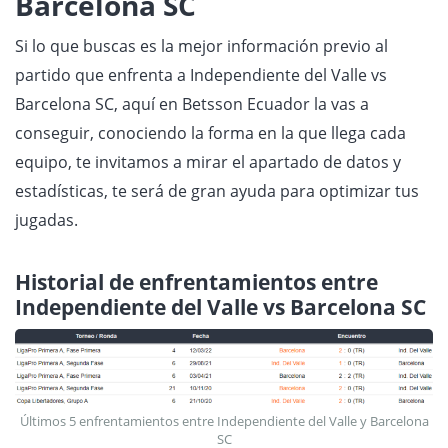
Barcelona SC
Si lo que buscas es la mejor información previo al
partido que enfrenta a Independiente del Valle vs
Barcelona SC, aquí en Betsson Ecuador la vas a
conseguir, conociendo la forma en la que llega cada
equipo, te invitamos a mirar el apartado de datos y
estadísticas, te será de gran ayuda para optimizar tus
jugadas.
Historial de enfrentamientos entre
Independiente del Valle vs Barcelona SC
Últimos 5 enfrentamientos entre Independiente del Valle y Barcelona
SC