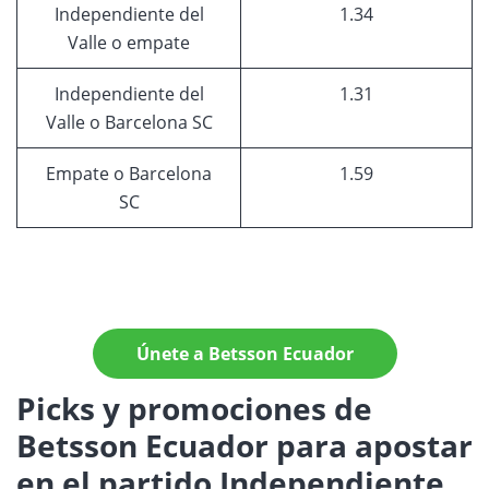
Independiente del
1.34
Valle o empate
Independiente del
1.31
Valle o Barcelona SC
Empate o Barcelona
1.59
SC
Únete a Betsson Ecuador
Picks y promociones de
Betsson Ecuador para apostar
en el partido Independiente