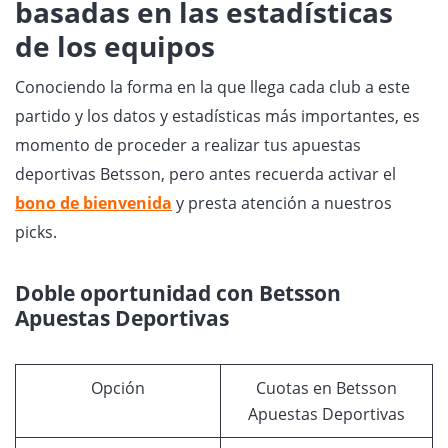
basadas en las estadísticas
de los equipos
Conociendo la forma en la que llega cada club a este
partido y los datos y estadísticas más importantes, es
momento de proceder a realizar tus apuestas
deportivas Betsson, pero antes recuerda activar el
bono de bienvenida
y presta atención a nuestros
picks.
Doble oportunidad con Betsson
Apuestas Deportivas
Opción
Cuotas en Betsson
Apuestas Deportivas