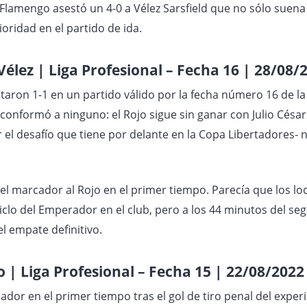
 Flamengo asestó un 4-0 a Vélez Sarsfield que no sólo suena
oridad en el partido de ida.
Vélez | Liga Profesional – Fecha 16 | 28/08/
aron 1-1 en un partido válido por la fecha número 16 de la L
conformó a ninguno: el Rojo sigue sin ganar con Julio Césa
r el desafío que tiene por delante en la Copa Libertadores- 
el marcador al Rojo en el primer tiempo. Parecía que los lo
 ciclo del Emperador en el club, pero a los 44 minutos del 
l empate definitivo.
o | Liga Profesional – Fecha 15 | 22/08/2022
dor en el primer tiempo tras el gol de tiro penal del exper