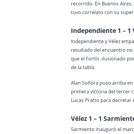
recorrido. En Buenos Aires,
tuvo correlato con su superi
Independiente 1 – 1 
Independiente y Vélez empat
resultado del encuentro no 
que el Fortín -ilusionado po
de la tabla.
Alan Soñora puso arriba en 
primera victoria del tercer
Lucas Pratto para decretar e
Vélez 1 – 1 Sarmient
Sarmiento inauguró el marca