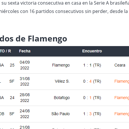
u sexta victoria consecutiva en casa en la Serie A brasileña
miércoles con 16 partidos consecutivos sin perder, desde la 
idos de Flamengo