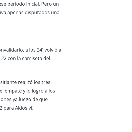
e período inicial. Pero un
itiva apenas disputados una
validarlo, a los 24′ volvió a
22 con la camiseta del
itiante realizó los tres
l empate y lo logró a los
ciones ya luego de que
2 para Aldosivi.