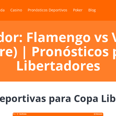
ida
Casino
Pronósticos Deportivos
Poker
Blog
or: Flamengo vs V
re) | Pronósticos 
Libertadores
eportivas para Copa Li