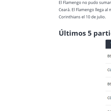
El Flamengo no pudo sumar s
Ceará. El Flamengo llega al 
Corinthians el 10 de julio.
Últimos 5 part