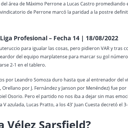
 del área de Máximo Perrone a Lucas Castro promediando es
vindicatorio de Perrone marcó la paridad a la postre defin
| Liga Profesional – Fecha 14 | 18/08/2022
uteruccio para igualar las cosas, pero pidieron VAR y tras con
eardor del equipo marplatense para marcar su gol número 
rse 2-1 en el tablero.
idos por Leandro Somoza duro hasta que al entrenador del vis
 Orellano por J. Fernández y Janson por Menéndez) fue por e
biel Osorio. Pero el partido no nos iba a dejar sin mas emo
a V azulada, Lucas Pratto, a los 43′ Juan Cuesta decretó el 3-
 Vélez Sarsfield?