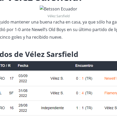
Vélez Sarsfield
eguido mantener una buena racha en casa, ya que sólo ha 
ió por 1-0 ante Newell’s Old Boys en su último partido de li
cinco goles y ha recibido nueve.
dos de Vélez Sarsfield