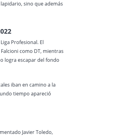
 lapidario, sino que además
2022
iga Profesional. El
r Falcioni como DT, mientras
no logra escapar del fondo
cales iban en camino a la
segundo tiempo apareció
imentado Javier Toledo,