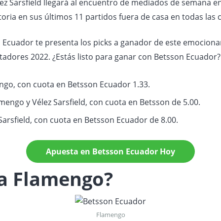
Vélez Sarsfield llegará al encuentro de mediados de semana e
toria en sus últimos 11 partidos fuera de casa en todas las
Ecuador te presenta los picks a ganador de este emocionan
rtadores 2022. ¿Estás listo para ganar con Betsson Ecuador?
engo, con cuota en Betsson Ecuador 1.33.
mengo y Vélez Sarsfield, con cuota en Betsson de 5.00.
 Sarsfield, con cuota en Betsson Ecuador de 8.00.
Apuesta en Betsson Ecuador Hoy
a Flamengo?
Flamengo