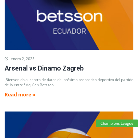
enero 2, 2025
Arsenal vs Dinamo Zagreb
¡Bienvenido al centro de datos del próximo pronostico deportivo del partido
de la entre ! Aquí en Betsson ...
Read more »
Champions League