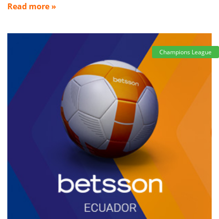
Read more »
Champions League