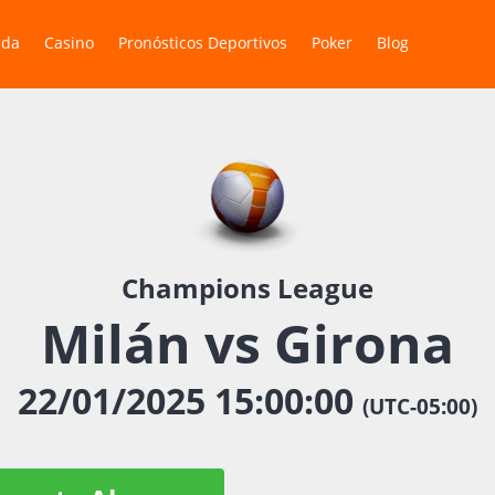
ida
Casino
Pronósticos Deportivos
Poker
Blog
Champions League
Milán vs Girona
22/01/2025 15:00:00
(UTC-05:00)