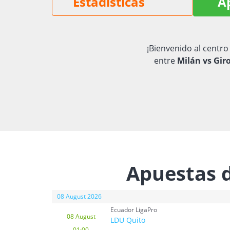
Estadísticas
A
¡Bienvenido al centr
entre
Milán vs Gir
Apuestas 
08 August 2026
Ecuador LigaPro
08 August
LDU Quito
01:00