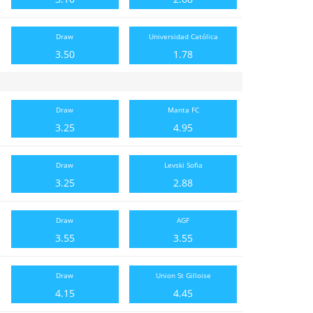
Draw
Universidad Católica
3.50
1.78
Draw
Manta FC
3.25
4.95
Draw
Levski Sofia
3.25
2.88
Draw
AGF
3.55
3.55
Draw
Union St Gilloise
4.15
4.45