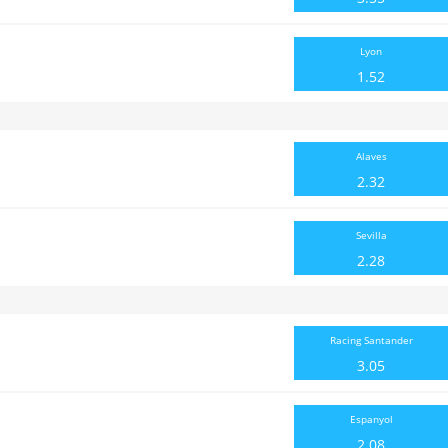
Lyon
1.52
Alaves
2.32
Sevilla
2.28
Racing Santander
3.05
Espanyol
2.08