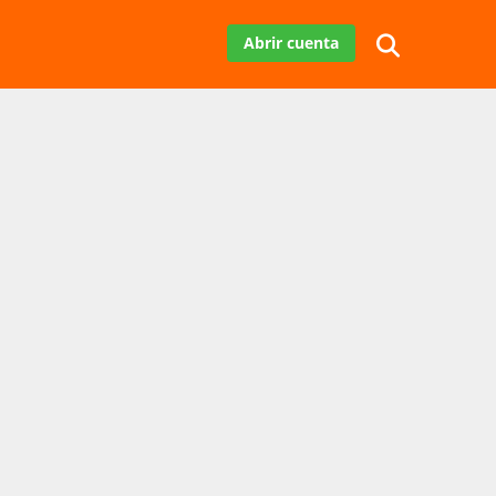
Abrir cuenta