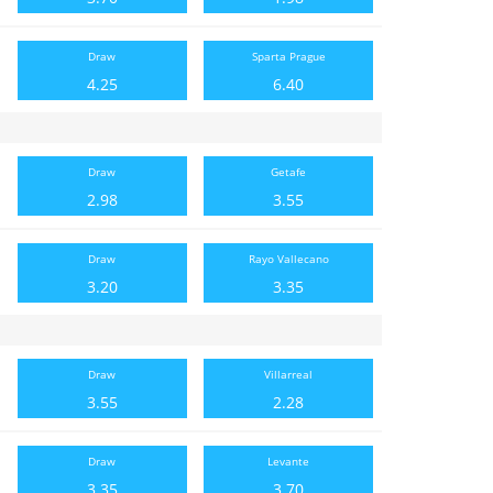
Draw
Sparta Prague
4.25
6.40
Draw
Getafe
2.98
3.55
Draw
Rayo Vallecano
3.20
3.35
Draw
Villarreal
3.55
2.28
Draw
Levante
3.35
3.70