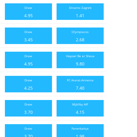
Draw
Dinamo Zagreb
4.95
1.41
Draw
Olympiacos
3.45
2.68
Draw
Hapoel Be er Sheva
4.95
9.80
Draw
FC Ararat-Armenia
4.25
7.40
Draw
Mjällby AIF
3.70
4.15
Draw
Fenerbahçe
3.70
1.98