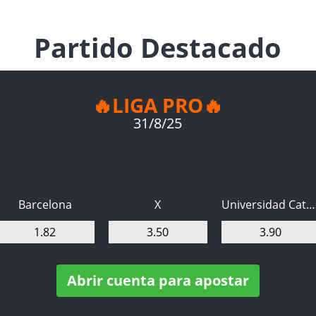
Partido Destacado
🔥LIGA PRO🔥
31/8/25
Barcelona
X
Universidad Catolica
1.82
3.50
3.90
Abrir cuenta para apostar