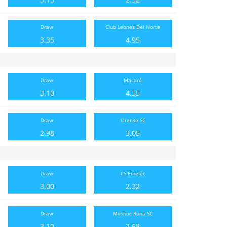
Draw
Club Leones Del Norte
3.35
4.95
Draw
Macará
3.10
4.55
Draw
Orense SC
2.98
3.05
Draw
CS Emelec
3.00
2.32
Draw
Mushuc Runa SC
3.10
2.68