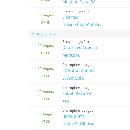
Mushuc Runa SC
Ecuador LigaPro
10 August
Libertad
22:30
Universidad Católica
11 August 2026
Ecuador LigaPro
11 August
Deportivo Cuenca
01:00
Manta FC
Champions League
11 August
FC Kairat Almaty
16:00
Levski Sofia
Champions League
11 August
Sabah Baku FK
17:00
AGF
Champions League
11 August
Bodø/Glimt
17:00
Union St Gilloise