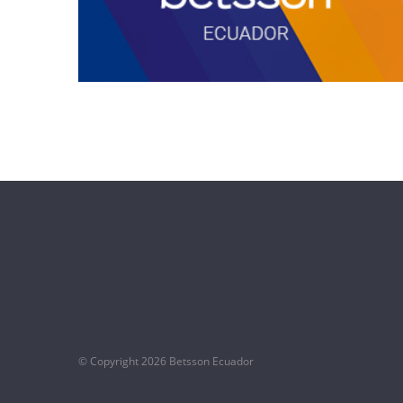
© Copyright
2026
Betsson Ecuador