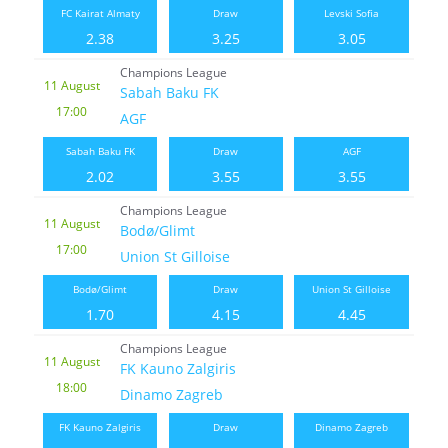
FC Kairat Almaty
Draw
Levski Sofia
2.38
3.25
3.05
Champions League
11 August
Sabah Baku FK
17:00
AGF
Sabah Baku FK
Draw
AGF
2.02
3.55
3.55
Champions League
11 August
Bodø/Glimt
17:00
Union St Gilloise
Bodø/Glimt
Draw
Union St Gilloise
1.70
4.15
4.45
Champions League
11 August
FK Kauno Zalgiris
18:00
Dinamo Zagreb
FK Kauno Zalgiris
Draw
Dinamo Zagreb