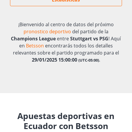
¡Bienvenido al centro de datos del próximo
pronostico deportivo
del partido de la
Champions League
entre
Stuttgart vs PSG
! Aquí
en
Betsson
encontrarás todos los detalles
relevantes sobre el partido programado para el
29/01/2025 15:00:00
.
(UTC-05:00)
Apuestas deportivas en
Ecuador con Betsson