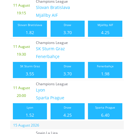
Champions League
11 August
Slovan Bratislava
19:15
Mjällby AIF
Slovan Bratislava
Draw
Mjällby AIF
1.82
3.70
4.25
Champions League
11 August
SK Sturm Graz
19:30
Fenerbahçe
SK Sturm Graz
Draw
Fenerbahçe
3.55
3.70
1.98
Champions League
11 August
Lyon
20:00
Sparta Prague
Lyon
Draw
Sparta Prague
1.52
4.25
6.40
15 August 2026
Spain La Liga