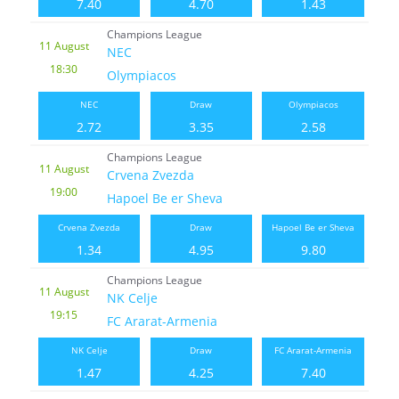
7.40
4.70
1.43
Champions League
11 August
NEC
18:30
Olympiacos
NEC
Draw
Olympiacos
2.72
3.35
2.58
Champions League
11 August
Crvena Zvezda
19:00
Hapoel Be er Sheva
Crvena Zvezda
Draw
Hapoel Be er Sheva
1.34
4.95
9.80
Champions League
11 August
NK Celje
19:15
FC Ararat-Armenia
NK Celje
Draw
FC Ararat-Armenia
1.47
4.25
7.40