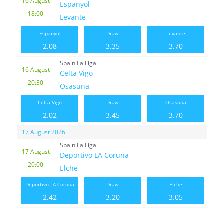
16 August
Espanyol
18:00
Levante
Espanyol
Draw
Levante
2.08
3.35
3.70
Spain La Liga
16 August
Celta Vigo
20:30
Osasuna
Celta Vigo
Draw
Osasuna
2.02
3.45
3.70
17 August 2026
Spain La Liga
17 August
Deportivo LA Coruna
20:00
Elche
Deportivo LA Coruna
Draw
Elche
2.42
3.20
3.05