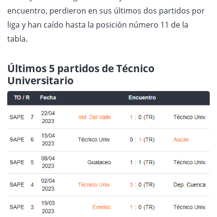
encuentro, perdieron en sus últimos dos partidos por
liga y han caído hasta la posición número 11 de la
tabla.
Últimos 5 partidos de Técnico
Universitario