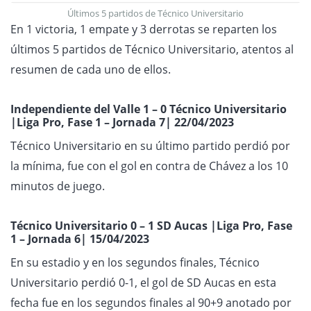
Últimos 5 partidos de Técnico Universitario
En 1 victoria, 1 empate y 3 derrotas se reparten los
últimos 5 partidos de Técnico Universitario, atentos al
resumen de cada uno de ellos.
Independiente del Valle 1 – 0 Técnico Universitario
|Liga Pro, Fase 1 – Jornada 7| 22/04/2023
Técnico Universitario en su último partido perdió por
la mínima, fue con el gol en contra de Chávez a los 10
minutos de juego.
Técnico Universitario 0 – 1 SD Aucas |Liga Pro, Fase
1 – Jornada 6| 15/04/2023
En su estadio y en los segundos finales, Técnico
Universitario perdió 0-1, el gol de SD Aucas en esta
fecha fue en los segundos finales al 90+9 anotado por