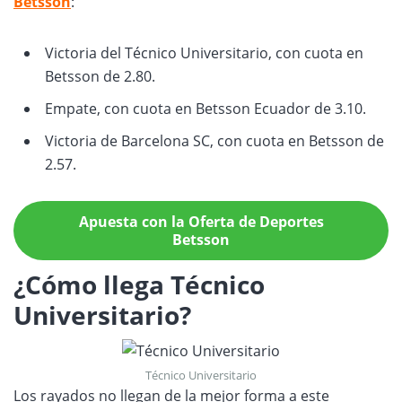
Betsson
:
Victoria del Técnico Universitario, con cuota en
Betsson de 2.80.
Empate, con cuota en Betsson Ecuador de 3.10.
Victoria de Barcelona SC, con cuota en Betsson de
2.57.
Apuesta con la Oferta de Deportes
Betsson
¿Cómo llega Técnico
Universitario?
Técnico Universitario
Los rayados no llegan de la mejor forma a este