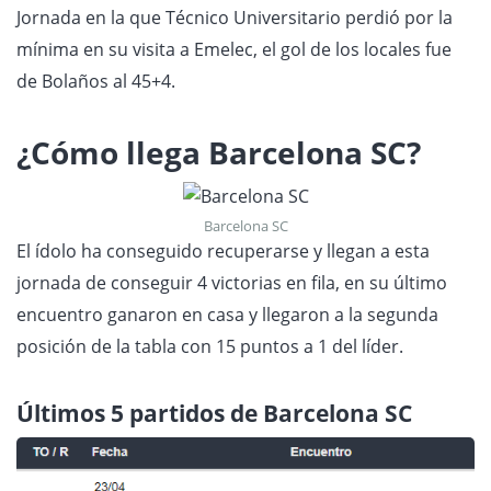
Jornada en la que Técnico Universitario perdió por la
mínima en su visita a Emelec, el gol de los locales fue
de Bolaños al 45+4.
¿Cómo llega Barcelona SC?
Barcelona SC
El ídolo ha conseguido recuperarse y llegan a esta
jornada de conseguir 4 victorias en fila, en su último
encuentro ganaron en casa y llegaron a la segunda
posición de la tabla con 15 puntos a 1 del líder.
Últimos 5 partidos de Barcelona SC