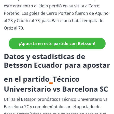
este encuentro el ídolo perdió en su visita a Cerro
Porteño. Los goles de Cerro Porteño fueron de Aquino
al 28 y Churín al 73, para Barcelona había empatado
Ortiz al 70.
¡
Apuesta en este partido con Betsson!
Datos y estadísticas de
Betsson Ecuador para apostar
en el partido
Técnico
Universitario vs Barcelona SC
Utiliza el Betsson pronósticos Técnico Universitario vs
Barcelona SC y compleméntalo con el apartado de
datos y estadísticas para que apuestes en esta nueva