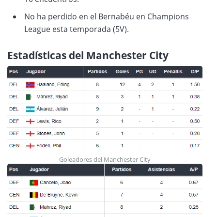
No ha perdido en el Bernabéu en Champions
League esta temporada (5V).
Estadísticas del Manchester City
Goleadores del Manchester City