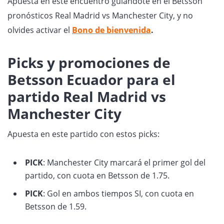
Apuesta en este encuentro guiándote en el Betsson
pronósticos Real Madrid vs Manchester City, y no
olvides activar el
Bono de bienvenida
.
Picks y promociones de
Betsson Ecuador para el
partido Real Madrid vs
Manchester City
Apuesta en este partido con estos picks:
PICK
: Manchester City marcará el primer gol del
partido, con cuota en Betsson de 1.75.
PICK
: Gol en ambos tiempos SI, con cuota en
Betsson de 1.59.