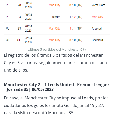
Últimos 5 partidos del Manchester City
El registro de los últimos 5 partidos del Manchester
City es 5 victorias, seguidamente un resumen de cada
uno de ellos.
Manchester City 2 – 1 Leeds United |Premier League
– Jornada 35| 06/05/2023
En casa, el Manchester City se impuso al Leeds, por los
ciudadanos los goles los anotó Gündoğan al 19 y 27,
para la visita descontó Moreno al 85.