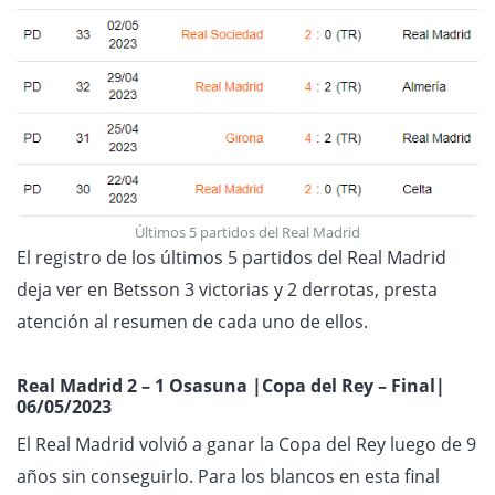
Últimos 5 partidos del Real Madrid
El registro de los últimos 5 partidos del Real Madrid
deja ver en Betsson 3 victorias y 2 derrotas, presta
atención al resumen de cada uno de ellos.
Real Madrid 2 – 1 Osasuna |Copa del Rey – Final|
06/05/2023
El Real Madrid volvió a ganar la Copa del Rey luego de 9
años sin conseguirlo. Para los blancos en esta final