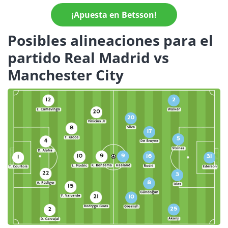
¡Apuesta en Betsson!
Posibles alineaciones para el
partido Real Madrid vs
Manchester City