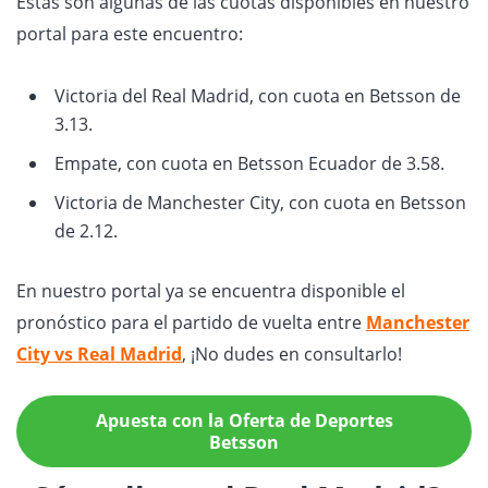
Estas son algunas de las cuotas disponibles en nuestro
portal para este encuentro:
Victoria del Real Madrid, con cuota en Betsson de
3.13.
Empate, con cuota en Betsson Ecuador de 3.58.
Victoria de Manchester City, con cuota en Betsson
de 2.12.
En nuestro portal ya se encuentra disponible el
pronóstico para el partido de vuelta entre
Manchester
City vs Real Madrid
, ¡No dudes en consultarlo!
Apuesta con la Oferta de Deportes
Betsson