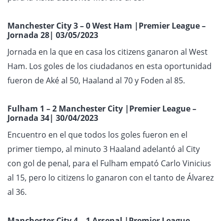
Manchester City 3 – 0 West Ham |Premier League –
Jornada 28| 03/05/2023
Jornada en la que en casa los citizens ganaron al West
Ham. Los goles de los ciudadanos en esta oportunidad
fueron de Aké al 50, Haaland al 70 y Foden al 85.
Fulham 1 – 2 Manchester City |Premier League –
Jornada 34| 30/04/2023
Encuentro en el que todos los goles fueron en el
primer tiempo, al minuto 3 Haaland adelantó al City
con gol de penal, para el Fulham empató Carlo Vinicius
al 15, pero lo citizens lo ganaron con el tanto de Álvarez
al 36.
Manchester City 4 – 1 Arsenal |Premier League –