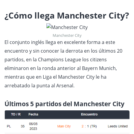
¿Cómo llega Manchester City?
Manchester City
El conjunto inglés llega en excelente forma a este
encuentro y sin conocer la derrota en los últimos 20
partidos, en la Champions League los citizens
eliminaron en la ronda anterior al Bayern Munich,
mientras que en Liga el Manchester City le ha
arrebatado la punta al Arsenal.
Últimos 5 partidos del Manchester City