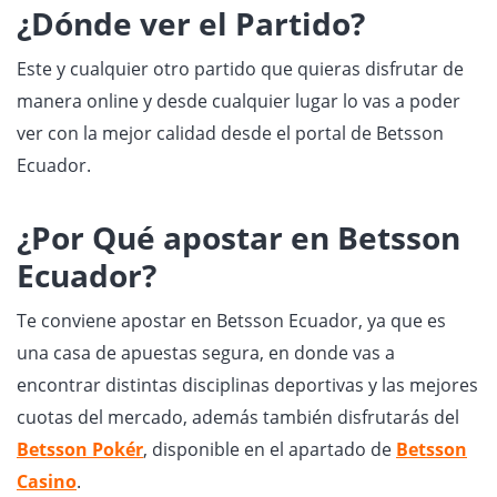
¿Dónde ver el Partido?
Este y cualquier otro partido que quieras disfrutar de
manera online y desde cualquier lugar lo vas a poder
ver con la mejor calidad desde el portal de Betsson
Ecuador.
¿Por Qué apostar en Betsson
Ecuador?
Te conviene apostar en Betsson Ecuador, ya que es
una casa de apuestas segura, en donde vas a
encontrar distintas disciplinas deportivas y las mejores
cuotas del mercado, además también disfrutarás del
Betsson Pokér
, disponible en el apartado de
Betsson
Casino
.