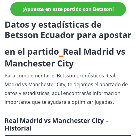
¡
Apuesta en este partido con Betsson!
Datos y estadísticas de
Betsson Ecuador para apostar
en el partido
Real Madrid vs
Manchester City
Para complementar el Betsson pronósticos Real
Madrid vs Manchester City, te dejamos el apartado de
datos y estadísticas, aquí encontrarás información
importante que te ayudará a optimizar jugadas.
Real Madrid vs Manchester City –
Historial