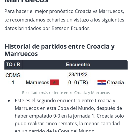
Para hacer el mejor pronóstico Croacia vs Marruecos,
te recomendamos echarles un vistazo a los siguientes
datos brindados por Betsson Ecuador.
Historial de partidos entre Croacia y
Marruecos
Resultado más reciente entre Croacia y Marruecos
Este es el segundo encuentro entre Croacia y
Marruecos en esta Copa del Mundo, después de
haber empatado 0-0 en la jornada 1. Croacia solo
pudo realizar cinco remates, la menor cantidad
en un partido de la Copa del Mundo.