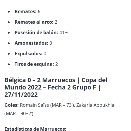
Remates:
6
Remates al arco:
2
Posesión de balón:
41%
Amonestados:
0
Expulsados:
0
Tiros de esquina:
2
Bélgica 0 – 2 Marruecos | Copa del
Mundo 2022 – Fecha 2 Grupo F |
27/11/2022
Goles:
Romain Saïss (MAR – 73’), Zakaria Aboukhlal
(MAR – 90+2’)
Estadísticas de Marruecos: