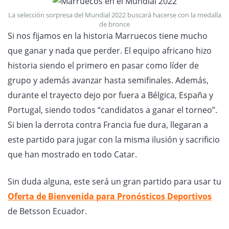
La selección sorpresa del Mundial 2022 buscará hacerse con la medalla
de bronce
Si nos fijamos en la historia Marruecos tiene mucho
que ganar y nada que perder. El equipo africano hizo
historia siendo el primero en pasar como líder de
grupo y además avanzar hasta semifinales. Además,
durante el trayecto dejo por fuera a Bélgica, España y
Portugal, siendo todos “candidatos a ganar el torneo”.
Si bien la derrota contra Francia fue dura, llegaran a
este partido para jugar con la misma ilusión y sacrificio
que han mostrado en todo Catar.
Sin duda alguna, este será un gran partido para usar tu
Oferta de Bienvenida para Pronósticos Deportivos
de Betsson Ecuador.