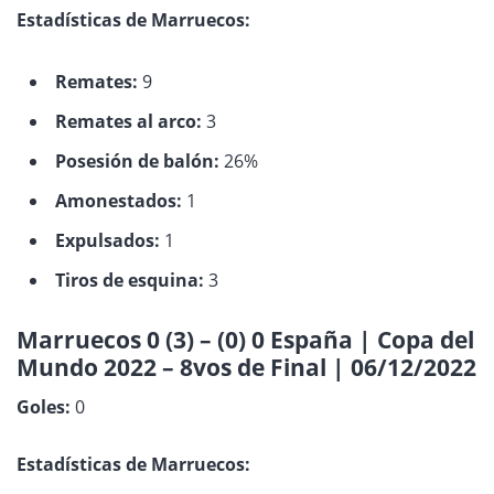
Estadísticas de Marruecos:
Remates:
9
Remates al arco:
3
Posesión de balón:
26%
Amonestados:
1
Expulsados:
1
Tiros de esquina:
3
Marruecos 0 (3) – (0) 0 España | Copa del
Mundo 2022 – 8vos de Final | 06/12/2022
Goles:
0
Estadísticas de Marruecos: