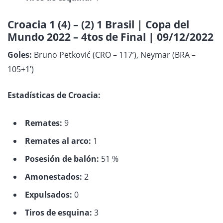
Croacia 1 (4) – (2) 1 Brasil | Copa del
Mundo 2022 – 4tos de Final | 09/12/2022
Goles:
Bruno Petković (CRO – 117’), Neymar (BRA –
105+1’)
Estadísticas de Croacia:
Remates:
9
Remates al arco:
1
Posesión de balón:
51 %
Amonestados:
2
Expulsados:
0
Tiros de esquina:
3