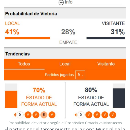
Probabilidad de victoria según el Pronóstico Croacia vs Marruecos
El partido por el tercer puesto de la Copa Mundial de la