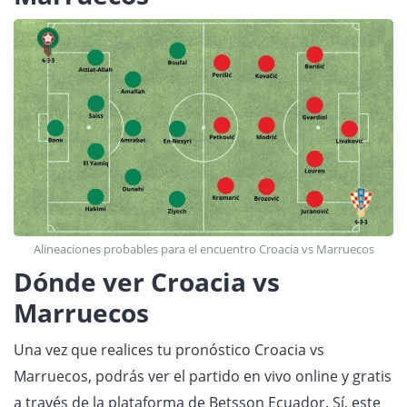
Alineaciones probables para el encuentro Croacia vs Marruecos
Dónde ver Croacia vs
Marruecos
Una vez que realices tu pronóstico Croacia vs
Marruecos, podrás ver el partido en vivo online y gratis
a través de la plataforma de Betsson Ecuador. Sí, este