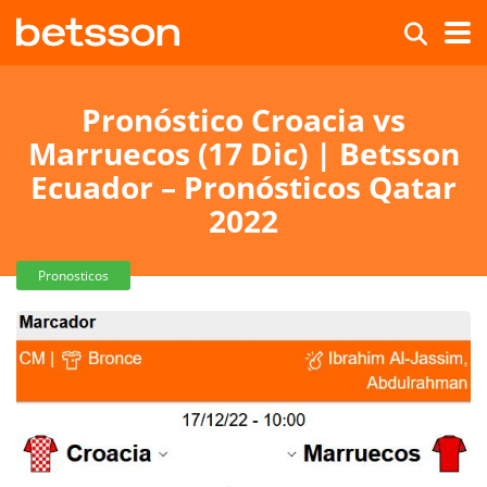
Pronóstico Croacia vs
Marruecos (17 Dic) | Betsson
Ecuador – Pronósticos Qatar
2022
Pronosticos