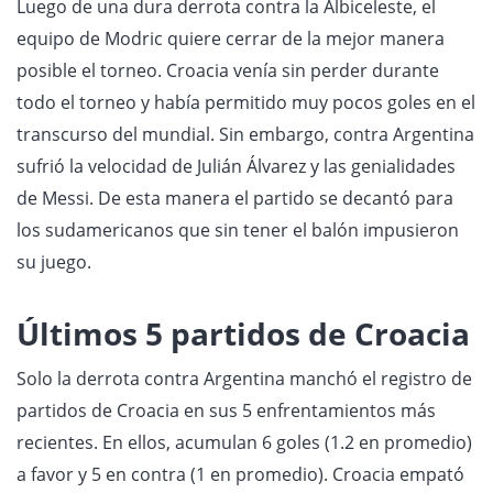
Luego de una dura derrota contra la Albiceleste, el
equipo de Modric quiere cerrar de la mejor manera
posible el torneo. Croacia venía sin perder durante
todo el torneo y había permitido muy pocos goles en el
transcurso del mundial. Sin embargo, contra Argentina
sufrió la velocidad de Julián Álvarez y las genialidades
de Messi. De esta manera el partido se decantó para
los sudamericanos que sin tener el balón impusieron
su juego.
Últimos 5 partidos de Croacia
Solo la derrota contra Argentina manchó el registro de
partidos de Croacia en sus 5 enfrentamientos más
recientes. En ellos, acumulan 6 goles (1.2 en promedio)
a favor y 5 en contra (1 en promedio). Croacia empató