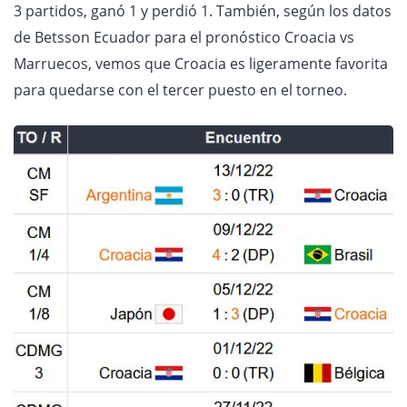
3 partidos, ganó 1 y perdió 1. También, según los datos
de Betsson Ecuador para el pronóstico Croacia vs
Marruecos, vemos que Croacia es ligeramente favorita
para quedarse con el tercer puesto en el torneo.