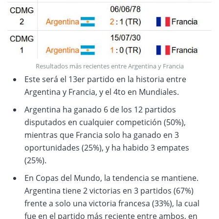
Resultados más recientes entre Argentina y Francia
Este será el 13er partido en la historia entre
Argentina y Francia, y el 4to en Mundiales.
Argentina ha ganado 6 de los 12 partidos
disputados en cualquier competición (50%),
mientras que Francia solo ha ganado en 3
oportunidades (25%), y ha habido 3 empates
(25%).
En Copas del Mundo, la tendencia se mantiene.
Argentina tiene 2 victorias en 3 partidos (67%)
frente a solo una victoria francesa (33%), la cual
fue en el partido más reciente entre ambos, en