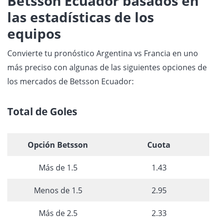
Betsson Ecuador basados en
las estadísticas de los
equipos
Convierte tu pronóstico Argentina vs Francia en uno
más preciso con algunas de las siguientes opciones de
los mercados de Betsson Ecuador:
Total de Goles
Opción Betsson
Cuota
Más de 1.5
1.43
Menos de 1.5
2.95
Más de 2.5
2.33