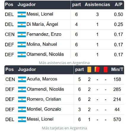
Más asistencias en Argentina
Más tarjetas en Argentina