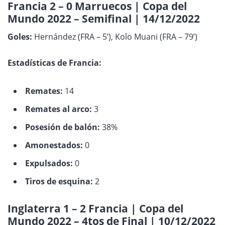
Francia 2 – 0 Marruecos | Copa del
Mundo 2022 – Semifinal | 14/12/2022
Goles:
Hernández (FRA – 5’), Kolo Muani (FRA – 79’)
Estadísticas de Francia:
Remates:
14
Remates al arco:
3
Posesión de balón:
38%
Amonestados:
0
Expulsados:
0
Tiros de esquina:
2
Inglaterra 1 – 2 Francia | Copa del
Mundo 2022 – 4tos de Final | 10/12/2022