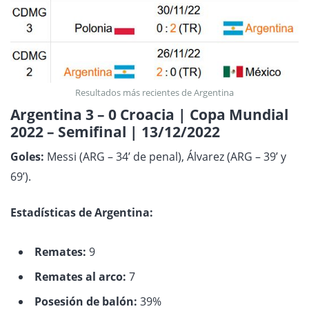
Resultados más recientes de Argentina
Argentina 3 – 0 Croacia | Copa Mundial
2022 – Semifinal | 13/12/2022
Goles:
Messi (ARG – 34’ de penal), Álvarez (ARG – 39’ y
69’).
Estadísticas de Argentina:
Remates:
9
Remates al arco:
7
Posesión de balón:
39%