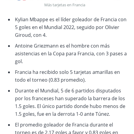
Más tarjetas en Francia
Kylian Mbappe es el líder goleador de Francia con
5 goles en el Mundial 2022, seguido por Olivier
Giroud, con 4.
Antoine Griezmann es el hombre con más
asistencias en la Copa para Francia, con 3 pases a
gol.
Francia ha recibido solo 5 tarjetas amarillas en
todo el torneo (0.83 promedio).
Durante el Mundial, 5 de 6 partidos disputados
por los franceses han superado la barrera de los
1.5 goles. El único partido donde hubo menos de
1.5 goles, fue en la derrota 1-0 ante Túnez.
El promedio goleador de Francia durante el
torneo es de 2.17 goles a favor y 0.83 goles en