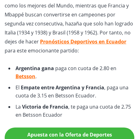
como los mejores del Mundo, mientras que Francia y
Mbappé buscan convertirse en campeones por
segunda vez consecutiva, hazaña que solo han logrado
Italia (1934 y 1938) y Brasil (1958 y 1962). Por tanto, no
dejes de hacer
Pronósticos Deportivos en Ecuador
para este emocionante partido:
Argentina gana
paga con cuota de 2.80 en
Betsson
.
El
Empate entre Argentina y Francia
, paga una
cuota de 3.15 en Betsson Ecuador.
La
Victoria de Francia
, te paga una cuota de 2.75
en Betsson Ecuador
Apuesta con la Oferta de Deportes