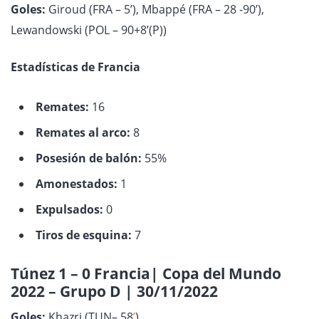
Goles:
Giroud (FRA – 5’), Mbappé (FRA – 28 -90’),
Lewandowski (POL – 90+8’(P))
Estadísticas de Francia
Remates:
16
Remates al arco:
8
Posesión de balón:
55%
Amonestados:
1
Expulsados:
0
Tiros de esquina:
7
Túnez 1 – 0 Francia| Copa del Mundo
2022 – Grupo D | 30/11/2022
Goles:
Khazri (TUN– 58
’
)