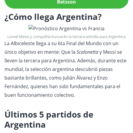
Betsson
¿Cómo llega Argentina?
Lionel Messi y compañía buscarán la tercera estrella para Argentina
La Albiceleste llega a su 6ta Final del Mundo con un
único objetivo en mente: Que la
Scalonetta
y Messi se
lleven la tercera para Argentina. Además, durante este
mundial, la selección argentina descubrió piezas
bastante brillantes, como Julián Álvarez y Enzo
Fernández, quienes han sido fundamentales para el
buen funcionamiento colectivo.
Últimos 5 partidos de
Argentina