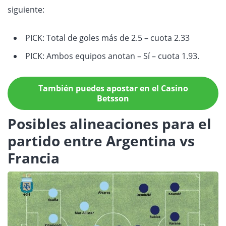
siguiente:
PICK: Total de goles más de 2.5 – cuota 2.33
PICK: Ambos equipos anotan – Sí – cuota 1.93.
También puedes apostar en el Casino
Betsson
Posibles alineaciones para el
partido entre Argentina vs
Francia