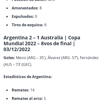
Amonestados:
8
Expulsados:
0
Tiros de esquina:
8
Argentina 2 – 1 Australia | Copa
Mundial 2022 – 8vos de final |
03/12/2022
Goles:
Messi (ARG – 35′), Álvarez (ARG- 57’), Fernández
(AUS – 73’ (GEC).
Estadísticas de Argentina:
Remates:
14
Remates al arco:
5