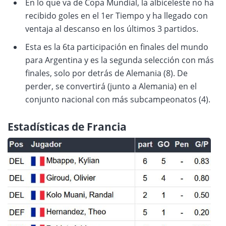
En lo que va de Copa Mundial, la albiceleste no ha
recibido goles en el 1er Tiempo y ha llegado con
ventaja al descanso en los últimos 3 partidos.
Esta es la 6ta participación en finales del mundo
para Argentina y es la segunda selección con más
finales, solo por detrás de Alemania (8). De
perder, se convertirá (junto a Alemania) en el
conjunto nacional con más subcampeonatos (4).
Estadísticas de Francia