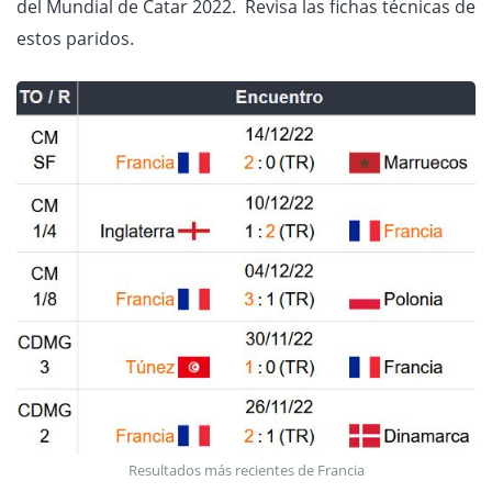
del Mundial de Catar 2022. Revisa las fichas técnicas de
estos paridos.
Resultados más recientes de Francia