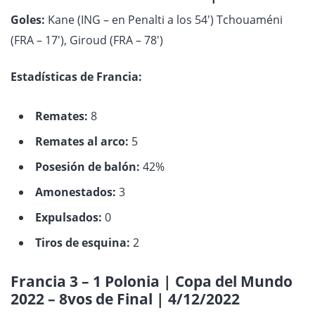
Goles:
Kane (ING – en Penalti a los 54′) Tchouaméni
(FRA – 17′), Giroud (FRA – 78′)
Estadísticas de Francia:
Remates:
8
Remates al arco:
5
Posesión de balón:
42%
Amonestados:
3
Expulsados:
0
Tiros de esquina:
2
Francia 3 – 1 Polonia | Copa del Mundo
2022 – 8vos de Final | 4/12/2022