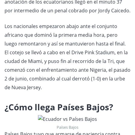
anotación de los ecuatorianos llegó en el minuto 37
por intermedio de un penal cobrado por Jordy Caicedo.
Los nacionales empezaron abajo ante el conjunto
africano que dominó la primera media hora, pero
luego remontaron y así se mantuvieron hasta el final.
El cotejo se llevó a cabo en el Drive Pink Stadium, en la
ciudad de Miami, y puso fin al recorrido de la Tri, que
comenzó con el enfrentamiento ante Nigeria, el pasado
2 de junio, combinado al cual derrotó (1-0) en la urbe
de Nueva Jersey.
¿Cómo llega Países Bajos?
Países Bajos
Países Bajos tuvo que armarse de paciencia contra