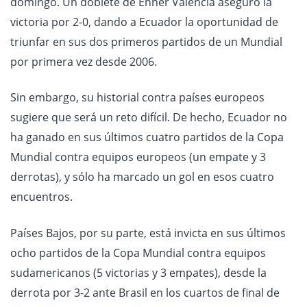
domingo. Un doblete de Enner Valencia aseguró la
victoria por 2-0, dando a Ecuador la oportunidad de
triunfar en sus dos primeros partidos de un Mundial
por primera vez desde 2006.
Sin embargo, su historial contra países europeos
sugiere que será un reto difícil. De hecho, Ecuador no
ha ganado en sus últimos cuatro partidos de la Copa
Mundial contra equipos europeos (un empate y 3
derrotas), y sólo ha marcado un gol en esos cuatro
encuentros.
Países Bajos, por su parte, está invicta en sus últimos
ocho partidos de la Copa Mundial contra equipos
sudamericanos (5 victorias y 3 empates), desde la
derrota por 3-2 ante Brasil en los cuartos de final de