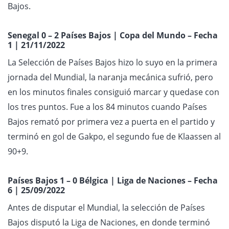
Bajos.
Senegal 0 – 2 Países Bajos | Copa del Mundo – Fecha
1 | 21/11/2022
La Selección de Países Bajos hizo lo suyo en la primera
jornada del Mundial, la naranja mecánica sufrió, pero
en los minutos finales consiguió marcar y quedase con
los tres puntos. Fue a los 84 minutos cuando Países
Bajos remató por primera vez a puerta en el partido y
terminó en gol de Gakpo, el segundo fue de Klaassen al
90+9.
Países Bajos 1 – 0 Bélgica | Liga de Naciones – Fecha
6 | 25/09/2022
Antes de disputar el Mundial, la selección de Países
Bajos disputó la Liga de Naciones, en donde terminó