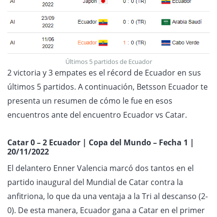
Últimos 5 partidos de Ecuador
2 victoria y 3 empates es el récord de Ecuador en sus
últimos 5 partidos. A continuación, Betsson Ecuador te
presenta un resumen de cómo le fue en esos
encuentros ante del encuentro Ecuador vs Catar.
Catar 0 – 2 Ecuador | Copa del Mundo – Fecha 1 |
20/11/2022
El delantero Enner Valencia marcó dos tantos en el
partido inaugural del Mundial de Catar contra la
anfitriona, lo que da una ventaja a la Tri al descanso (2-
0). De esta manera, Ecuador gana a Catar en el primer