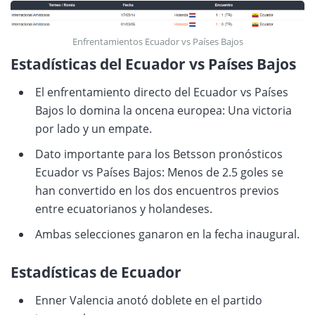
Enfrentamientos Ecuador vs Países Bajos
Estadísticas del Ecuador vs Países Bajos
El enfrentamiento directo del Ecuador vs Países
Bajos lo domina la oncena europea: Una victoria
por lado y un empate.
Dato importante para los Betsson pronósticos
Ecuador vs Países Bajos: Menos de 2.5 goles se
han convertido en los dos encuentros previos
entre ecuatorianos y holandeses.
Ambas selecciones ganaron en la fecha inaugural.
Estadísticas de Ecuador
Enner Valencia anotó doblete en el partido