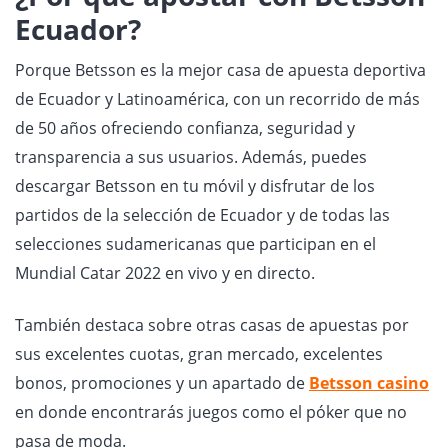
Ecuador?
Porque Betsson es la mejor casa de apuesta deportiva
de Ecuador y Latinoamérica, con un recorrido de más
de 50 años ofreciendo confianza, seguridad y
transparencia a sus usuarios. Además, puedes
descargar Betsson en tu móvil y disfrutar de los
partidos de la selección de Ecuador y de todas las
selecciones sudamericanas que participan en el
Mundial Catar 2022 en vivo y en directo.
También destaca sobre otras casas de apuestas por
sus excelentes cuotas, gran mercado, excelentes
bonos, promociones y un apartado de
Betsson casino
en donde encontrarás juegos como el póker que no
pasa de moda.