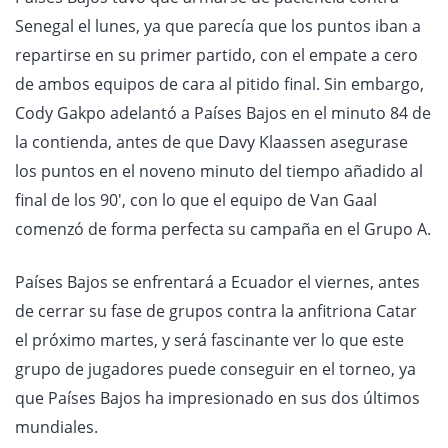
Senegal el lunes, ya que parecía que los puntos iban a
repartirse en su primer partido, con el empate a cero
de ambos equipos de cara al pitido final. Sin embargo,
Cody Gakpo adelantó a Países Bajos en el minuto 84 de
la contienda, antes de que Davy Klaassen asegurase
los puntos en el noveno minuto del tiempo añadido al
final de los 90′, con lo que el equipo de Van Gaal
comenzó de forma perfecta su campaña en el Grupo A.
Países Bajos se enfrentará a Ecuador el viernes, antes
de cerrar su fase de grupos contra la anfitriona Catar
el próximo martes, y será fascinante ver lo que este
grupo de jugadores puede conseguir en el torneo, ya
que Países Bajos ha impresionado en sus dos últimos
mundiales.