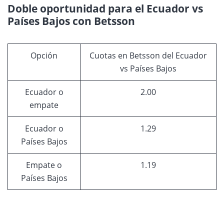
Doble oportunidad para el Ecuador vs
Países Bajos con Betsson
Opción
Cuotas en Betsson del Ecuador
vs Países Bajos
Ecuador o
2.00
empate
Ecuador o
1.29
Países Bajos
Empate o
1.19
Países Bajos