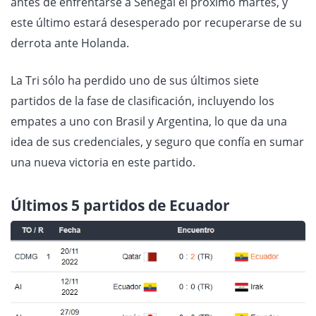
antes de enfrentarse a Senegal el próximo martes, y
este último estará desesperado por recuperarse de su
derrota ante Holanda.
La Tri sólo ha perdido uno de sus últimos siete
partidos de la fase de clasificación, incluyendo los
empates a uno con Brasil y Argentina, lo que da una
idea de sus credenciales, y seguro que confía en sumar
una nueva victoria en este partido.
Últimos 5 partidos de Ecuador