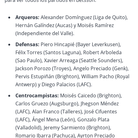
Arqueros:
Alexander Domínguez (Liga de Quito),
Hernán Galíndez (Aucas) y Moisés Ramírez
(Independiente del Valle).
Defensas:
Piero Hincapié (Bayer Leverkusen),
Félix Torres (Santos Laguna), Robert Arboleda
(Sao Paulo), Xavier Arreaga (Seattle Sounders),
Jackson Porozo (Troyes), Angelo Preciado (Genk),
Pervis Estupiñán (Brighton), William Pacho (Royal
Antwerp) y Diego Palacios (LAFC).
Centrocampistas:
Moisés Caicedo (Brighton),
Carlos Gruezo (Augsburgo), Jhegson Méndez
(LAFC), Alan Franco (Talleres), José Cifuentes
(LAFC), Ángel Mena (León), Gonzalo Plata
(Valladolid), Jeremy Sarmiento (Brighton),
Romario Ibarra (Pachuca), Ayrton Preciado