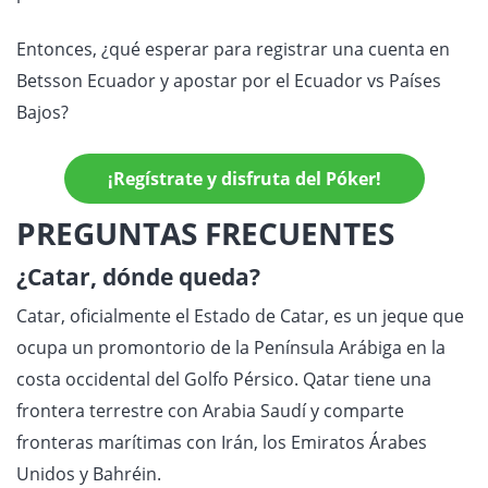
Entonces, ¿qué esperar para registrar una cuenta en
Betsson Ecuador y apostar por el Ecuador vs Países
Bajos?
¡Regístrate y disfruta del Póker!
PREGUNTAS FRECUENTES
¿Catar, dónde queda?
Catar, oficialmente el Estado de Catar, es un jeque que
ocupa un promontorio de la Península Arábiga en la
costa occidental del Golfo Pérsico. Qatar tiene una
frontera terrestre con Arabia Saudí y comparte
fronteras marítimas con Irán, los Emiratos Árabes
Unidos y Bahréin.