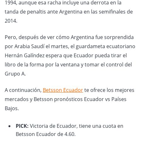
1994, aunque esa racha incluye una derrota en la
tanda de penaltis ante Argentina en las semifinales de
2014.
Pero, después de ver cómo Argentina fue sorprendida
por Arabia Saudí el martes, el guardameta ecuatoriano
Hernán Galíndez espera que Ecuador pueda tirar el
libro de la forma por la ventana y tomar el control del
Grupo A.
A continuación,
Betsson Ecuador
te ofrece los mejores
mercados y Betsson pronósticos Ecuador vs Países
Bajos.
PICK:
Victoria de Ecuador, tiene una cuota en
Betsson Ecuador de 4.60.