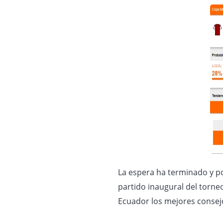
La espera ha terminado y po
partido inaugural del torne
Ecuador los mejores consej