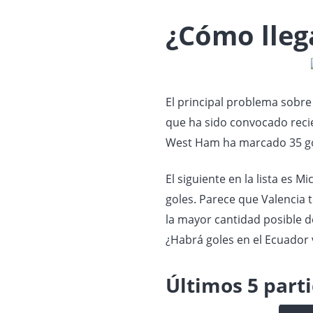
¿Cómo lleg
El principal problema sobre
que ha sido convocado recie
West Ham ha marcado 35 gol
El siguiente en la lista es 
goles. Parece que Valencia 
la mayor cantidad posible d
¿Habrá goles en el Ecuador 
Últimos 5 part