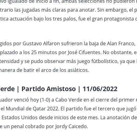
o igualado de inicio a fin, ambas selecciones no pudieron 
ntrario las jugadas más claras para anotar. Sin embargo, 
stica actuación bajo los tres palos, fue el gran protagonist
igidos por Gustavo Alfaron sufrieron la baja de Alan Franco,
plazado a los 25 minutos por José Cifuentes. No obstante, 
ensidad y se pudo observar más juego fútbolístico, ya que l
anera de batir el arco de los asiáticos.
Verde | Partido Amistoso | 11/06/2022
cuador venció hoy (1-0) a Cabo Verde en el cierre del primer
 el Mundial de Qatar 2022. El partido fue el tercero que jugó
stados Unidos desde inicios de este mes. La anotación de 
e un penal cobrado por Jordy Caicedo.