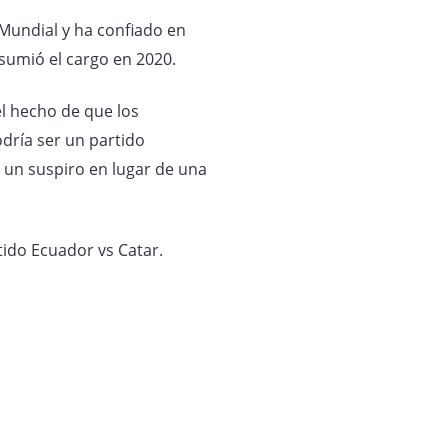
 Mundial y ha confiado en
sumió el cargo en 2020.
el hecho de que los
dría ser un partido
 un suspiro en lugar de una
tido Ecuador vs Catar.