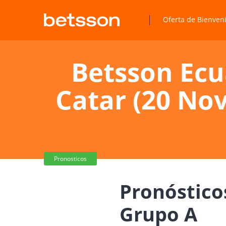
Oferta de Bienven
Betsson Ecu
Catar (20 Nov
Pronosticos
Pronósticos
Grupo A