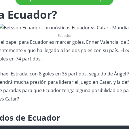
a Ecuador?
Ecuador
 el papel para Ecuador es marcar goles. Enner Valencia, de 3
ntemente y que ha llegado a los dos goles con su país. El ex
es en 74 partidos.
Michael Estrada, con 8 goles en 35 partidos, seguido de Ángel
tendrá mucha presión para liderar el juego en Catar, y la 
e paradas para que Ecuador tenga alguna posibilidad de pasa
vs Catar?
idos de Ecuador