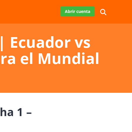
Abrir cuenta
| Ecuador vs
ara el Mundial
ha 1 –