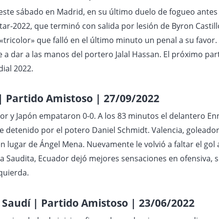
 este sábado en Madrid, en su último duelo de fogueo antes 
ar-2022, que terminó con salida por lesión de Byron Castill
a «tricolor» que falló en el último minuto un penal a su favor
e a dar a las manos del portero Jalal Hassan. El próximo part
dial 2022.
| Partido Amistoso | 27/09/2022
or y Japón empataron 0-0. A los 83 minutos el delantero Enn
 detenido por el potero Daniel Schmidt. Valencia, goleador h
n lugar de Ángel Mena. Nuevamente le volvió a faltar el gol a 
ia Saudita, Ecuador dejó mejores sensaciones en ofensiva,
quierda.
 Saudí | Partido Amistoso | 23/06/2022