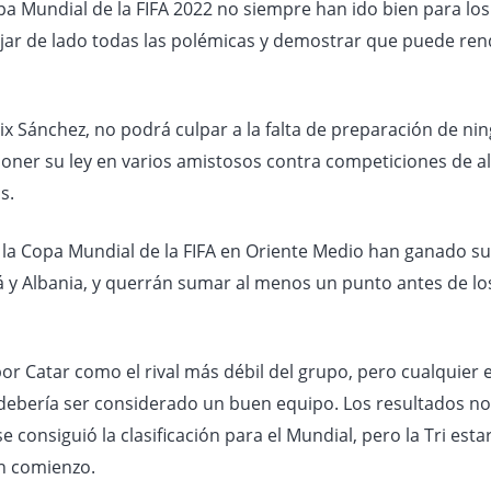
pa Mundial de la FIFA 2022 no siempre han ido bien para los 
jar de lado todas las polémicas y demostrar que puede rend
lix Sánchez, no podrá culpar a la falta de preparación de ni
ner su ley en varios amistosos contra competiciones de alto
s.
 la Copa Mundial de la FIFA en Oriente Medio han ganado su
y Albania, y querrán sumar al menos un punto antes de l
r Catar como el rival más débil del grupo, pero cualquier 
debería ser considerado un buen equipo. Los resultados no
consiguió la clasificación para el Mundial, pero la Tri est
en comienzo.