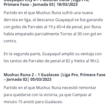
Primera Fase – Jornada 03| 18/03/2023
Partido en el que Mushuc Runa sufrió una nueva
derrota en liga, al descanso Guayaquil se fue ganando
con goles de Parrales al 19 y 45+4 de penal, por Runa
había empatado parcialmente Torres al 30 con gol en
contra.
En la segunda parte, Guayaquil amplió su ventaja con
los tantos de Parrales de penal al 82 y Vietto al 90+2.
Mushuc Runa 2 – 1 Gualaceo |Liga Pro, Primera Fase
– Jornada 02| 05/03/2023
Partido en el que Mushuc Runa necesitó remontar
para quedarse con la victoria, ya que Campas al
minuto 15 anotó para Gualaceo.