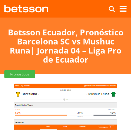
Betsson Ecuador, Pronóstico
Barcelona SC vs Mushuc
Runa| Jornada 04 – Liga Pro
de Ecuador
Pronosticos