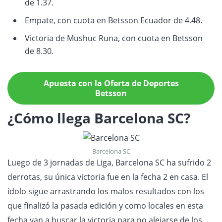
de 1.37.
Empate, con cuota en Betsson Ecuador de 4.48.
Victoria de Mushuc Runa, con cuota en Betsson
de 8.30.
Apuesta con la Oferta de Deportes
Betsson
¿Cómo llega Barcelona SC?
Barcelona SC
Luego de 3 jornadas de Liga, Barcelona SC ha sufrido 2
derrotas, su única victoria fue en la fecha 2 en casa. El
ídolo sigue arrastrando los malos resultados con los
que finalizó la pasada edición y como locales en esta
fecha van a buscar la victoria para no alejarse de los