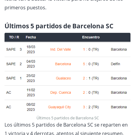
primeros puestos.
Últimos 5 partidos de Barcelona SC
Últimos 5 partidos de Barcelona SC
Los últimos 5 partidos de Barcelona SC se reparten en
1 victoria y 4 derrotas, atentos al siguiente resumen.