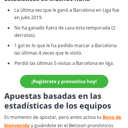
La última vez que le ganó a Barcelona en Liga fue
en julio 2019.
No ha ganado fuera de casa esta temporada (2
derrotas).
1 gol es lo que le ha podido marcar a Barcelona
las últimas 4 veces que le visitó.
Perdió las últimas 5 visitas a Barcelona en liga.
¡Regístrate y pronostica hoy!
Apuestas basadas en las
estadísticas de los equipos
Es momento de apostar, pero antes activa tu
Bono de
bienvenida
y guiándote en el Betsson pronósticos