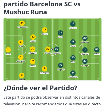
partido Barcelona SC vs
Mushuc Runa
¿Dónde ver el Partido?
Este partido se podrá observar en distintos canales de
televisión, pero te recomendamos que sigas en directo