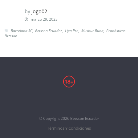
by
jogo02
marzo 29, 2023
Barcelona SC
,
Betsson Ecuador
,
Liga Pro
,
Mushuc Runa
,
Pronósticos
Betsson
© Copyright
2026
Betsson Ecuador
Términos Y Condiciones