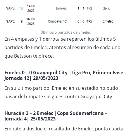
Últimos 5 partidos de Emelec
En 4 empates y 1 derrota se reparten los últimos 5
partidos de Emelec, atentos al resumen de cada uno
que Betsson te ofrece.
Emelec 0 – 0 Guayaquil City |Liga Pro, Primera Fase –
Jornada 12| 29/05/2023
En su último partido, Emelec en su estadio no pudo
pasar del empate sin goles contra Guayaquil City.
Huracán 2 – 2 Emelec |Copa Sudamericana –
Jornada 4| 25/05/2023
Empate a dos fue el resultado de Emelec por la cuarta