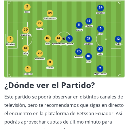
¿Dónde ver el Partido?
Este partido se podrá observar en distintos canales de
televisión, pero te recomendamos que sigas en directo
el encuentro en la plataforma de Betsson Ecuador. Así
podrás aprovechar cuotas de último minuto para