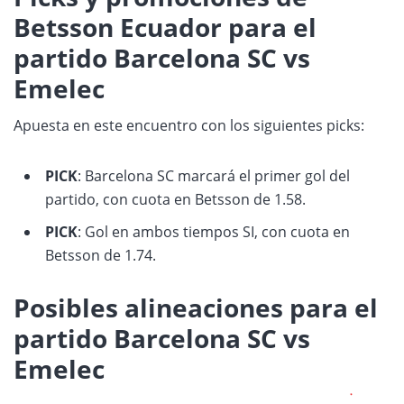
Betsson Ecuador para el
partido Barcelona SC vs
Emelec
Apuesta en este encuentro con los siguientes picks:
PICK
: Barcelona SC marcará el primer gol del
partido, con cuota en Betsson de 1.58.
PICK
: Gol en ambos tiempos SI, con cuota en
Betsson de 1.74.
Posibles alineaciones para el
partido Barcelona SC vs
Emelec