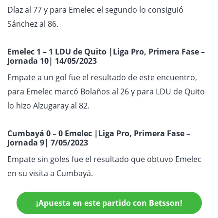
Díaz al 77 y para Emelec el segundo lo consiguió
Sánchez al 86.
Emelec 1 – 1 LDU de Quito |Liga Pro, Primera Fase –
Jornada 10| 14/05/2023
Empate a un gol fue el resultado de este encuentro,
para Emelec marcó Bolaños al 26 y para LDU de Quito
lo hizo Alzugaray al 82.
Cumbayá 0 – 0 Emelec |Liga Pro, Primera Fase –
Jornada 9| 7/05/2023
Empate sin goles fue el resultado que obtuvo Emelec
en su visita a Cumbayá.
¡
Apuesta en este partido con Betsson!