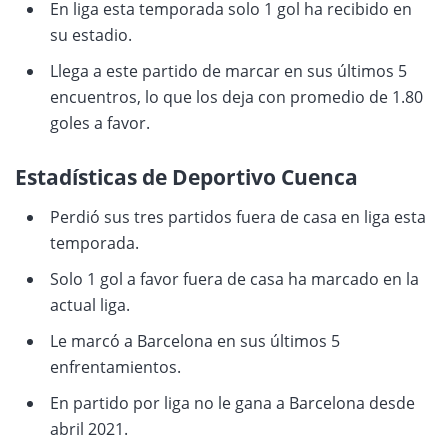
En liga esta temporada solo 1 gol ha recibido en
su estadio.
Llega a este partido de marcar en sus últimos 5
encuentros, lo que los deja con promedio de 1.80
goles a favor.
Estadísticas de Deportivo Cuenca
Perdió sus tres partidos fuera de casa en liga esta
temporada.
Solo 1 gol a favor fuera de casa ha marcado en la
actual liga.
Le marcó a Barcelona en sus últimos 5
enfrentamientos.
En partido por liga no le gana a Barcelona desde
abril 2021.