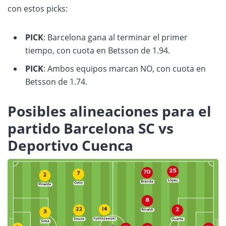
con estos picks:
PICK
: Barcelona gana al terminar el primer
tiempo, con cuota en Betsson de 1.94.
PICK
: Ambos equipos marcan NO, con cuota en
Betsson de 1.74.
Posibles alineaciones para el
partido Barcelona SC vs
Deportivo Cuenca