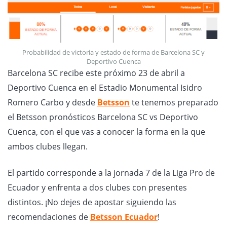
Probabilidad de victoria y estado de forma de Barcelona SC y
Deportivo Cuenca
Barcelona SC recibe este próximo 23 de abril a
Deportivo Cuenca en el Estadio Monumental Isidro
Romero Carbo y desde
Betsson
te tenemos preparado
el Betsson pronósticos Barcelona SC vs Deportivo
Cuenca, con el que vas a conocer la forma en la que
ambos clubes llegan.
El partido corresponde a la jornada 7 de la Liga Pro de
Ecuador y enfrenta a dos clubes con presentes
distintos. ¡No dejes de apostar siguiendo las
recomendaciones de
Betsson Ecuador
!