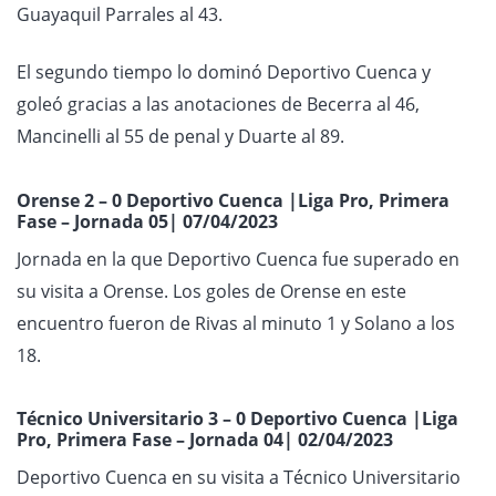
Guayaquil Parrales al 43.
El segundo tiempo lo dominó Deportivo Cuenca y
goleó gracias a las anotaciones de Becerra al 46,
Mancinelli al 55 de penal y Duarte al 89.
Orense 2 – 0 Deportivo Cuenca |Liga Pro, Primera
Fase – Jornada 05| 07/04/2023
Jornada en la que Deportivo Cuenca fue superado en
su visita a Orense. Los goles de Orense en este
encuentro fueron de Rivas al minuto 1 y Solano a los
18.
Técnico Universitario 3 – 0 Deportivo Cuenca |Liga
Pro, Primera Fase – Jornada 04| 02/04/2023
Deportivo Cuenca en su visita a Técnico Universitario