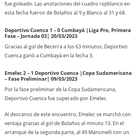
fue goleado. Las anotaciones del cuadro rojiblanco en
esta fecha fueron de Bolaños al 9 y Blanco al 31 y 68.
Deportivo Cuenca 1 – 0 Cumbayá |Liga Pro, Primera
Fase – Jornada 03| 20/03/2023
Gracias al gol de Becerra a los 63 minutos, Deportivo
Cuenca ganó a Cumbayá en la fecha 3.
Emelec 2 – 1 Deportivo Cuenca |Copa Sudamericana
– Fase Preliminar| 09/03/2023
Por la fase preliminar de la Copa Sudamericana,
Deportivo Cuenca fue superado por Emelec.
Al descanso de este encuentro, Emelec se marchó con
ventaja gracias al gol de Bolaños al minuto 13. En el
arranque de la segunda parte, al 49 Mancinelli con un