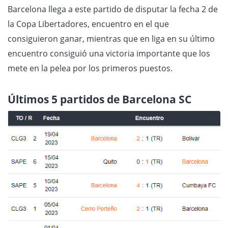
Barcelona llega a este partido de disputar la fecha 2 de
la Copa Libertadores, encuentro en el que
consiguieron ganar, mientras que en liga en su último
encuentro consiguió una victoria importante que los
mete en la pelea por los primeros puestos.
Últimos 5 partidos de Barcelona SC