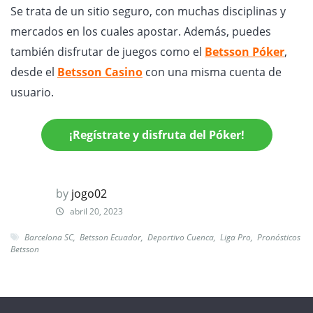
Se trata de un sitio seguro, con muchas disciplinas y
mercados en los cuales apostar. Además, puedes
también disfrutar de juegos como el
Betsson Póker
,
desde el
Betsson Casino
con una misma cuenta de
usuario.
¡Regístrate y disfruta del Póker!
by
jogo02
abril 20, 2023
Barcelona SC
,
Betsson Ecuador
,
Deportivo Cuenca
,
Liga Pro
,
Pronósticos
Betsson