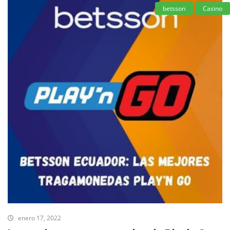
betsson
Casino
enero 17, 2022