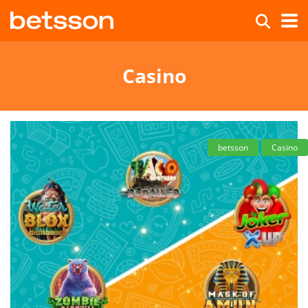
Casino
betsson
Casino