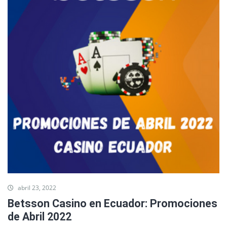
abril 23, 2022
Betsson Casino en Ecuador: Promociones
de Abril 2022