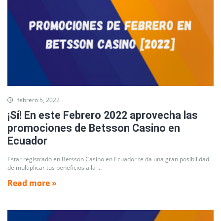
febrero 5, 2022
¡Sí! En este Febrero 2022 aprovecha las
promociones de Betsson Casino en
Ecuador
Estar registrado en Betsson Casino en Ecuador te da una gran posibilidad
de multiplicar tus beneficios a la ...
Read more »