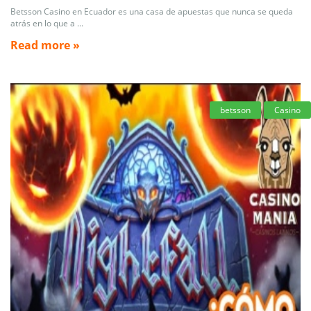
Betsson Casino en Ecuador es una casa de apuestas que nunca se queda
atrás en lo que a ...
Read more »
betsson
Casino