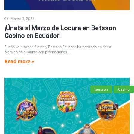
marzo 3, 2022
¡Únete al Marzo de Locura en Betsson
Casino en Ecuador!
El año va pisando fuerte y Betsson Ecuador ha pensado en dar a
bienvenida a Marzo con promociones ...
Read more »
betsson
Casino