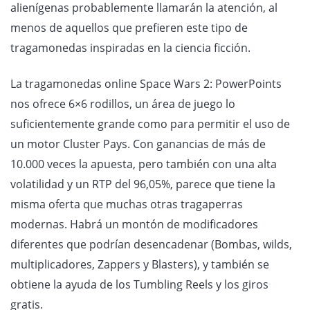
alienígenas probablemente llamarán la atención, al
menos de aquellos que prefieren este tipo de
tragamonedas inspiradas en la ciencia ficción.
La tragamonedas online Space Wars 2: PowerPoints
nos ofrece 6×6 rodillos, un área de juego lo
suficientemente grande como para permitir el uso de
un motor Cluster Pays. Con ganancias de más de
10.000 veces la apuesta, pero también con una alta
volatilidad y un RTP del 96,05%, parece que tiene la
misma oferta que muchas otras tragaperras
modernas. Habrá un montón de modificadores
diferentes que podrían desencadenar (Bombas, wilds,
multiplicadores, Zappers y Blasters), y también se
obtiene la ayuda de los Tumbling Reels y los giros
gratis.