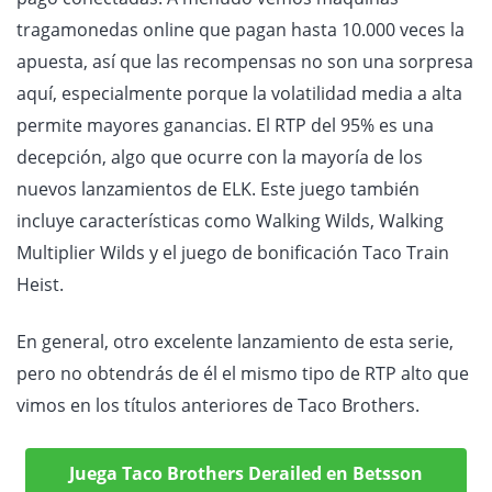
tragamonedas online que pagan hasta 10.000 veces la
apuesta, así que las recompensas no son una sorpresa
aquí, especialmente porque la volatilidad media a alta
permite mayores ganancias. El RTP del 95% es una
decepción, algo que ocurre con la mayoría de los
nuevos lanzamientos de ELK. Este juego también
incluye características como Walking Wilds, Walking
Multiplier Wilds y el juego de bonificación Taco Train
Heist.
En general, otro excelente lanzamiento de esta serie,
pero no obtendrás de él el mismo tipo de RTP alto que
vimos en los títulos anteriores de Taco Brothers.
Juega Taco Brothers Derailed en Betsson