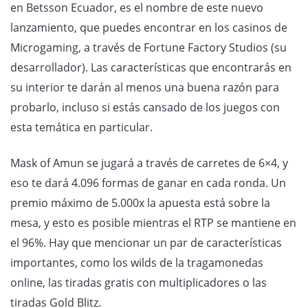
en Betsson Ecuador, es el nombre de este nuevo
lanzamiento, que puedes encontrar en los casinos de
Microgaming, a través de Fortune Factory Studios (su
desarrollador). Las características que encontrarás en
su interior te darán al menos una buena razón para
probarlo, incluso si estás cansado de los juegos con
esta temática en particular.
Mask of Amun se jugará a través de carretes de 6×4, y
eso te dará 4.096 formas de ganar en cada ronda. Un
premio máximo de 5.000x la apuesta está sobre la
mesa, y esto es posible mientras el RTP se mantiene en
el 96%. Hay que mencionar un par de características
importantes, como los wilds de la tragamonedas
online, las tiradas gratis con multiplicadores o las
tiradas Gold Blitz.