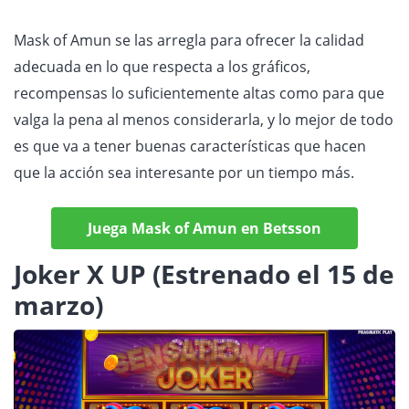
Mask of Amun se las arregla para ofrecer la calidad
adecuada en lo que respecta a los gráficos,
recompensas lo suficientemente altas como para que
valga la pena al menos considerarla, y lo mejor de todo
es que va a tener buenas características que hacen
que la acción sea interesante por un tiempo más.
Juega Mask of Amun en Betsson
Joker X UP (Estrenado el 15 de
marzo)