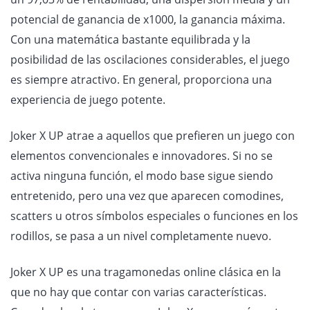
potencial de ganancia de x1000, la ganancia máxima.
Con una matemática bastante equilibrada y la
posibilidad de las oscilaciones considerables, el juego
es siempre atractivo. En general, proporciona una
experiencia de juego potente.
Joker X UP atrae a aquellos que prefieren un juego con
elementos convencionales e innovadores. Si no se
activa ninguna función, el modo base sigue siendo
entretenido, pero una vez que aparecen comodines,
scatters u otros símbolos especiales o funciones en los
rodillos, se pasa a un nivel completamente nuevo.
Joker X UP es una tragamonedas online clásica en la
que no hay que contar con varias características.