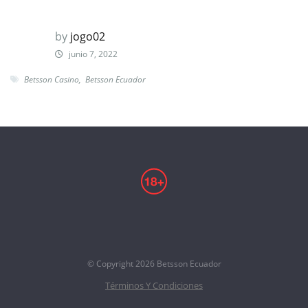
by
jogo02
junio 7, 2022
Betsson Casino
,
Betsson Ecuador
© Copyright
2026
Betsson Ecuador
Términos Y Condiciones