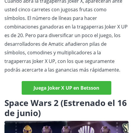
Cuando abra la tragaperras Joker X, aparecerán ante
usted cinco carretes con jugosas frutas como
símbolos. El número de líneas para hacer
combinaciones ganadoras en la tragaperras Joker X UP
es de 20. Pero para diversificar un poco el juego, los
desarrolladores de Amatic añadieron pilas de
símbolos, comodines y multiplicadores a la
tragaperras Joker X UP, con los que seguramente
podrás acercarte a las ganancias más rápidamente.
Juega Joker X UP en Betsson
Space Wars 2 (Estrenado el 16
de junio)