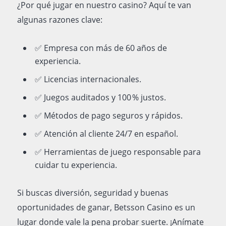
¿Por qué jugar en nuestro casino? Aquí te van
algunas razones clave:
✅ Empresa con más de 60 años de
experiencia.
✅ Licencias internacionales.
✅ Juegos auditados y 100 % justos.
✅ Métodos de pago seguros y rápidos.
✅ Atención al cliente 24/7 en español.
✅ Herramientas de juego responsable para
cuidar tu experiencia.
Si buscas diversión, seguridad y buenas
oportunidades de ganar, Betsson Casino es un
lugar donde vale la pena probar suerte. ¡Anímate