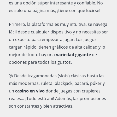
es una opción súper interesante y confiable. No
es solo una página más, ¡tiene con qué lucirse!
Primero, la plataforma es muy intuitiva, se navega
fácil desde cualquier dispositivo y no necesitas ser
un experto para empezar a jugar. Los juegos
cargan rápido, tienen gráficos de alta calidad y lo
mejor de todo: hay una
variedad gigante
de
opciones para todos los gustos.
🎲 Desde tragamonedas (slots) clásicas hasta las
más modernas, ruleta, blackjack, bacará, póker y
un
casino en vivo
donde juegas con crupieres
reales… ¡Todo está ahí! Además, las promociones
son constantes y bien atractivas.