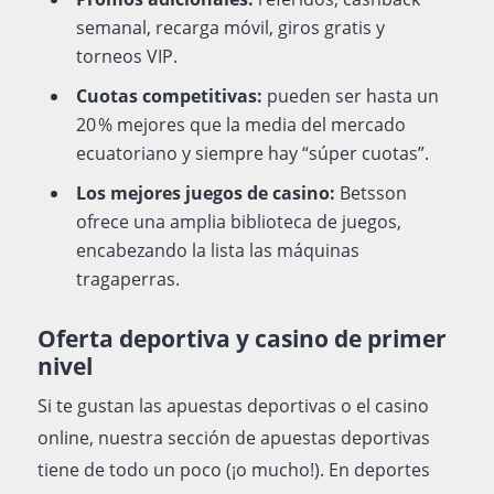
semanal, recarga móvil, giros gratis y
torneos VIP.
Cuotas competitivas:
pueden ser hasta un
20 % mejores que la media del mercado
ecuatoriano y siempre hay “súper cuotas”.
Los mejores juegos de casino:
Betsson
ofrece una amplia biblioteca de juegos,
encabezando la lista las máquinas
tragaperras.
Oferta deportiva y casino de primer
nivel
Si te gustan las apuestas deportivas o el casino
online, nuestra sección de apuestas deportivas
tiene de todo un poco (¡o mucho!). En deportes