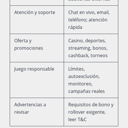
Atención y soporte
Chat en vivo, email,
teléfono; atención
rápida
Oferta y
Casino, deportes,
promociones
streaming, bonos,
cashback, torneos
Juego responsable
Límites,
autoexclusión,
monitoreo,
campañas reales
Advertencias a
Requisitos de bono y
revisar
rollover exigente,
leer T&C