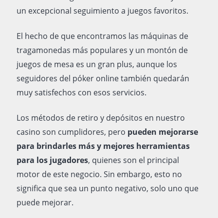
un excepcional seguimiento a juegos favoritos.
El hecho de que encontramos las máquinas de
tragamonedas más populares y un montón de
juegos de mesa es un gran plus, aunque los
seguidores del póker online también quedarán
muy satisfechos con esos servicios.
Los métodos de retiro y depósitos en nuestro
casino son cumplidores, pero
pueden mejorarse
para brindarles más y mejores herramientas
para los jugadores
, quienes son el principal
motor de este negocio. Sin embargo, esto no
significa que sea un punto negativo, solo uno que
puede mejorar.