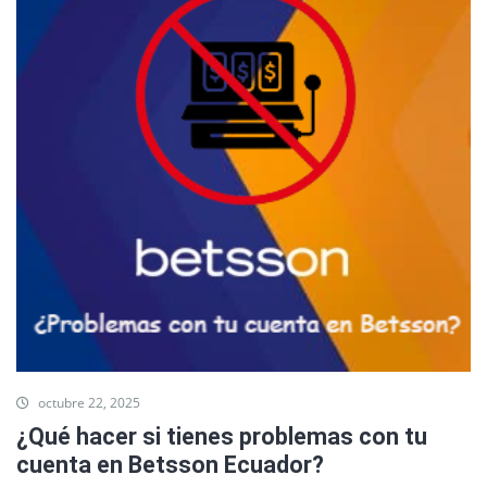
octubre 22, 2025
¿Qué hacer si tienes problemas con tu
cuenta en Betsson Ecuador?