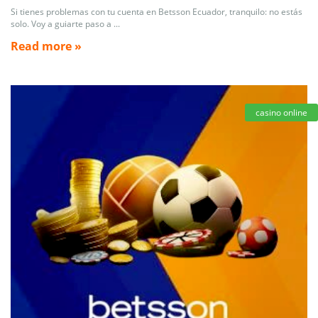
Si tienes problemas con tu cuenta en Betsson Ecuador, tranquilo: no estás
solo. Voy a guiarte paso a ...
Read more »
casino online