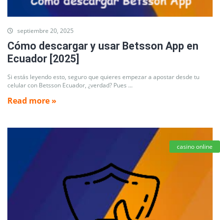
septiembre 20, 2025
Cómo descargar y usar Betsson App en
Ecuador [2025]
Si estás leyendo esto, seguro que quieres empezar a apostar desde tu
celular con Betsson Ecuador, ¿verdad? Pues ...
Read more »
casino online