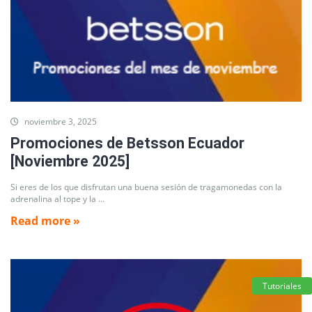
noviembre 3, 2025
Promociones de Betsson Ecuador
[Noviembre 2025]
Si eres de los que disfrutan una buena sesión de tragamonedas con la
adrenalina al tope y la ...
Read more »
Tutoriales