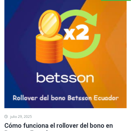
julio 29, 2025
Cómo funciona el rollover del bono en