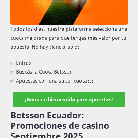
Todos los días, nuestra plataforma selecciona una
cuota mejorada para que tengas más valor por tu
apuesta. No hay ciencia, solo:
✅ Entras
✅ Buscás la Cuota Betsson
✅ Apuestas con una súper cuota 💥
¡Bono de bienvenida para apuestas!
Betsson Ecuador:
Promociones de casino
Septiembre 2025