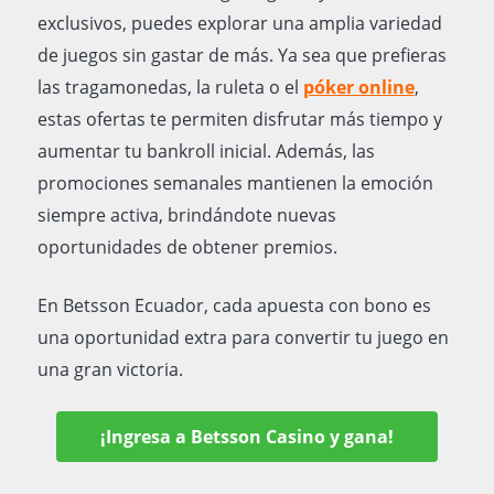
exclusivos, puedes explorar una amplia variedad
de juegos sin gastar de más. Ya sea que prefieras
las tragamonedas, la ruleta o el
póker online
,
estas ofertas te permiten disfrutar más tiempo y
aumentar tu bankroll inicial. Además, las
promociones semanales mantienen la emoción
siempre activa, brindándote nuevas
oportunidades de obtener premios.
En Betsson Ecuador, cada apuesta con bono es
una oportunidad extra para convertir tu juego en
una gran victoria.
¡Ingresa a Betsson Casino y gana!