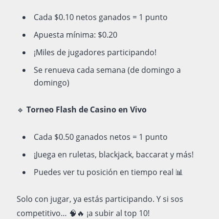
Cada $0.10 netos ganados = 1 punto
Apuesta mínima: $0.20
¡Miles de jugadores participando!
Se renueva cada semana (de domingo a
domingo)
🔹
Torneo Flash de Casino en Vivo
Cada $0.50 ganados netos = 1 punto
¡Juega en ruletas, blackjack, baccarat y más!
Puedes ver tu posición en tiempo real 📊
Solo con jugar, ya estás participando. Y si sos
competitivo… 🧠🔥 ¡a subir al top 10!