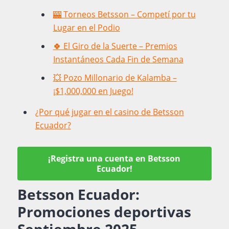
🎰 Torneos Betsson – Competí por tu
Lugar en el Podio
🍀 El Giro de la Suerte – Premios
Instantáneos Cada Fin de Semana
💥 Pozo Millonario de Kalamba –
¡$1,000,000 en Juego!
¿Por qué jugar en el casino de Betsson
Ecuador?
¡Registra una cuenta en Betsson
Ecuador!
Betsson Ecuador:
Promociones deportivas
Septiembre 2025