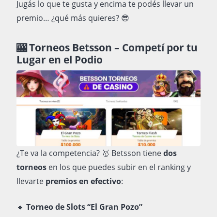
Jugás lo que te gusta y encima te podés llevar un
premio… ¿qué más quieres? 😎
🎰
Torneos Betsson – Competí por tu
Lugar en el Podio
¿Te va la competencia? 🥇 Betsson tiene
dos
torneos
en los que puedes subir en el ranking y
llevarte
premios en efectivo
:
🔹
Torneo de Slots “El Gran Pozo”