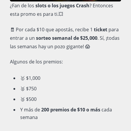
¿Fan de los
slots o los juegos Crash
? Entonces
esta promo es para ti.💥
🧾 Por cada $10 que apostás, recibe 1
ticket
para
entrar a un
sorteo semanal de $25,000
. Sí, ¡todas
las semanas hay un pozo gigante! 😱
Algunos de los premios:
🥇 $1,000
🥈 $750
🥉 $500
Y más de
200 premios de $10 o más
cada
semana