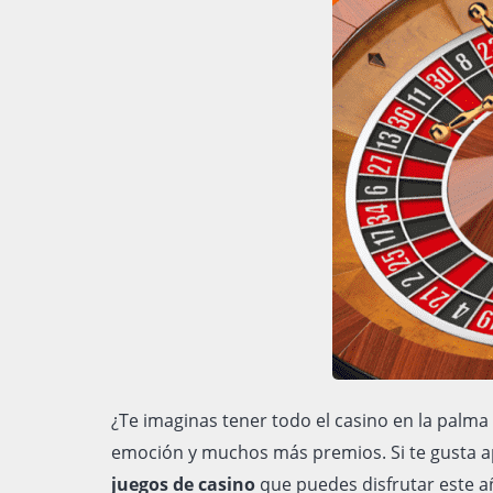
¿Te imaginas tener todo el casino en la palm
emoción y muchos más premios. Si te gusta ap
juegos de casino
que puedes disfrutar este añ