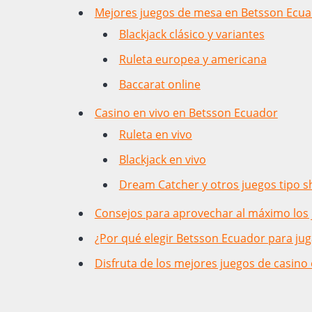
Mejores juegos de mesa en Betsson Ecu
Blackjack clásico y variantes
Ruleta europea y americana
Baccarat online
Casino en vivo en Betsson Ecuador
Ruleta en vivo
Blackjack en vivo
Dream Catcher y otros juegos tipo 
Consejos para aprovechar al máximo los 
¿Por qué elegir Betsson Ecuador para jug
Disfruta de los mejores juegos de casin