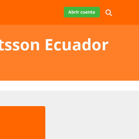
Abrir cuenta
etsson Ecuador