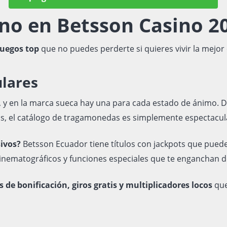
ino en Betsson Casino 2
juegos top
que no puedes perderte si quieres vivir la mejor
lares
, y en la marca sueca hay una para cada estado de ánimo. D
os, el catálogo de tragamonedas es simplemente espectacul
sivos?
Betsson Ecuador tiene títulos con jackpots que pueden
s cinematográficos y funciones especiales que te enganchan
 de bonificación, giros gratis y multiplicadores locos
que