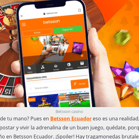
Betsson casino
a de tu mano? Pues en
Betsson Ecuador
eso es una realidad
ostar y vivir la adrenalina de un buen juego, quédate, por
o en Betsson Ecuador. ¡Spoiler! Hay tragamonedas brutales,