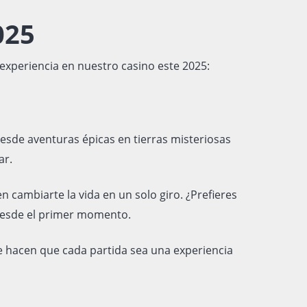
025
 experiencia en nuestro casino este 2025:
esde aventuras épicas en tierras misteriosas
ar.
 cambiarte la vida en un solo giro. ¿Prefieres
 desde el primer momento.
 hacen que cada partida sea una experiencia