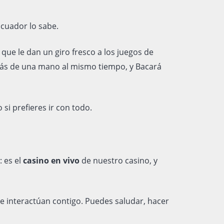
cuador lo sabe.
ue le dan un giro fresco a los juegos de
más de una mano al mismo tiempo, y Bacará
si prefieres ir con todo.
: es el
casino en vivo
de nuestro casino, y
e interactúan contigo. Puedes saludar, hacer