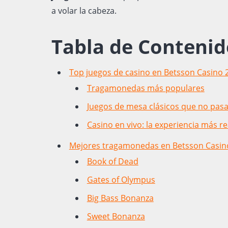
a volar la cabeza.
Tabla de Contenid
Top juegos de casino en Betsson Casino 
Tragamonedas más populares
Juegos de mesa clásicos que no pa
Casino en vivo: la experiencia más re
Mejores tragamonedas en Betsson Casin
Book of Dead
Gates of Olympus
Big Bass Bonanza
Sweet Bonanza