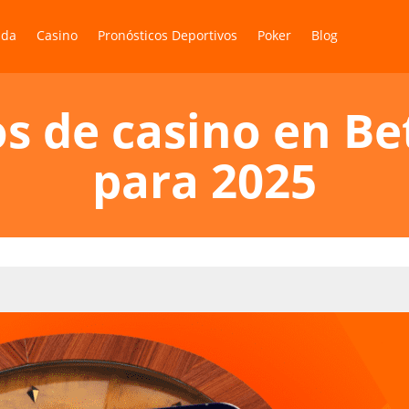
ida
Casino
Pronósticos Deportivos
Poker
Blog
s de casino en B
para 2025