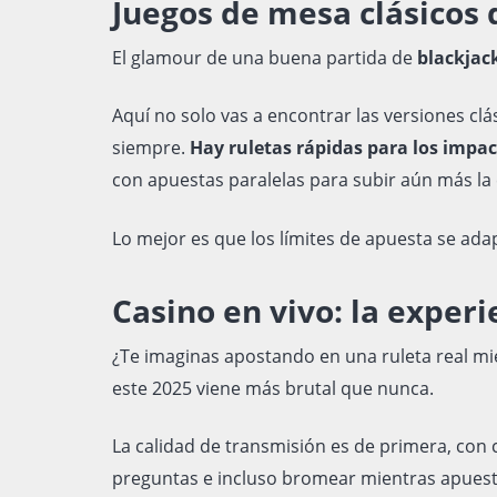
Juegos de mesa clásicos
El glamour de una buena partida de
blackjac
Aquí no solo vas a encontrar las versiones cl
siempre.
Hay ruletas rápidas para los impa
con apuestas paralelas para subir aún más la
Lo mejor es que los límites de apuesta se adap
Casino en vivo: la experi
¿Te imaginas apostando en una ruleta real mien
este 2025 viene más brutal que nunca.
La calidad de transmisión es de primera, con 
preguntas e incluso bromear mientras apuest