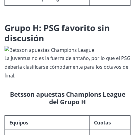
Grupo H: PSG favorito sin
discusión
La Juventus no es la fuerza de antaño, por lo que el PSG
debería clasificarse cómodamente para los octavos de
final.
Betsson apuestas Champions League
del Grupo H
Equipos
Cuotas