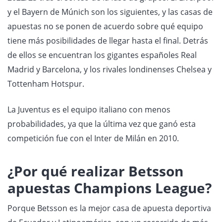
y el Bayern de Múnich son los siguientes, y las casas de
apuestas no se ponen de acuerdo sobre qué equipo
tiene más posibilidades de llegar hasta el final. Detrás
de ellos se encuentran los gigantes españoles Real
Madrid y Barcelona, y los rivales londinenses Chelsea y
Tottenham Hotspur.
La Juventus es el equipo italiano con menos
probabilidades, ya que la última vez que ganó esta
competición fue con el Inter de Milán en 2010.
¿Por qué realizar Betsson
apuestas Champions League?
Porque Betsson es la mejor casa de apuesta deportiva