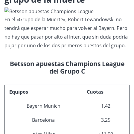
En el «Grupo de la Muerte», Robert Lewandowski no
tendrá que esperar mucho para volver al Bayern. Pero
no hay que pasar por alto al Inter, que sin duda podría
pujar por uno de los dos primeros puestos del grupo.
Betsson apuestas Champions League
del Grupo
C
Equipos
Cuotas
Bayern Munich
1.42
Barcelona
3.25