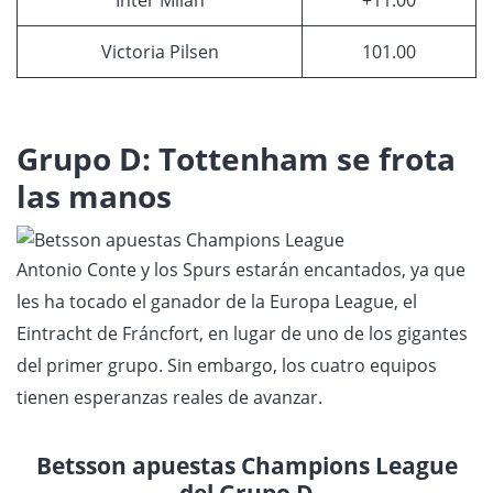
Inter Milan
+11.00
Victoria Pilsen
101.00
Grupo D: Tottenham se frota
las manos
Antonio Conte y los Spurs estarán encantados, ya que
les ha tocado el ganador de la Europa League, el
Eintracht de Fráncfort, en lugar de uno de los gigantes
del primer grupo. Sin embargo, los cuatro equipos
tienen esperanzas reales de avanzar.
Betsson apuestas Champions League
del Grupo D