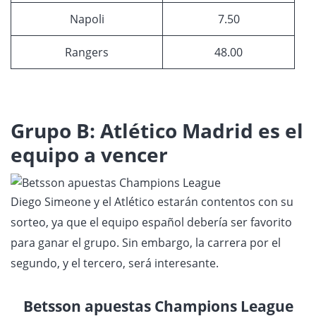
Napoli
7.50
Rangers
48.00
Grupo B: Atlético Madrid es el
equipo a vencer
Diego Simeone y el Atlético estarán contentos con su
sorteo, ya que el equipo español debería ser favorito
para ganar el grupo. Sin embargo, la carrera por el
segundo, y el tercero, será interesante.
Betsson apuestas Champions League