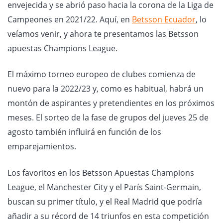
envejecida y se abrió paso hacia la corona de la Liga de
Campeones en 2021/22. Aquí, en
Betsson Ecuador
, lo
veíamos venir, y ahora te presentamos las Betsson
apuestas Champions League.
El máximo torneo europeo de clubes comienza de
nuevo para la 2022/23 y, como es habitual, habrá un
montón de aspirantes y pretendientes en los próximos
meses. El sorteo de la fase de grupos del jueves 25 de
agosto también influirá en función de los
emparejamientos.
Los favoritos en los Betsson Apuestas Champions
League, el Manchester City y el París Saint-Germain,
buscan su primer título, y el Real Madrid que podría
añadir a su récord de 14 triunfos en esta competición