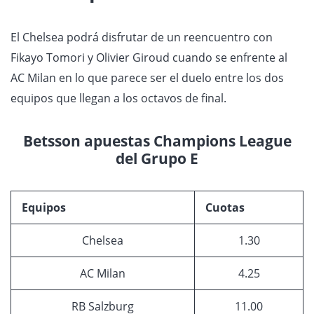
El Chelsea podrá disfrutar de un reencuentro con
Fikayo Tomori y Olivier Giroud cuando se enfrente al
AC Milan en lo que parece ser el duelo entre los dos
equipos que llegan a los octavos de final.
Betsson apuestas Champions League
del Grupo E
Equipos
Cuotas
Chelsea
1.30
AC Milan
4.25
RB Salzburg
11.00