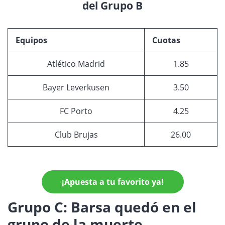
del Grupo B
Equipos
Cuotas
Atlético Madrid
1.85
Bayer Leverkusen
3.50
FC Porto
4.25
Club Brujas
26.00
¡Apuesta a tu favorito ya!
Grupo C: Barsa quedó en el
grupo de la muerte