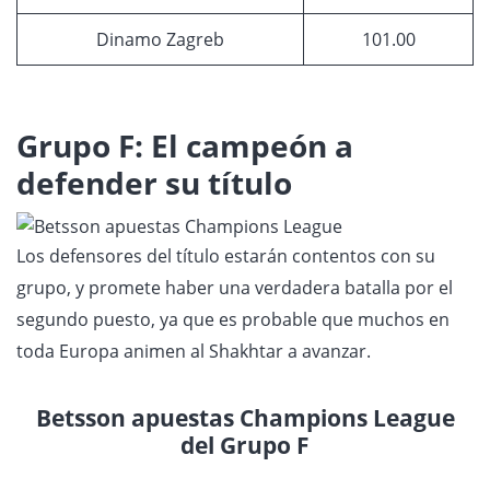
Dinamo Zagreb
101.00
Grupo F: El campeón a
defender su título
Los defensores del título estarán contentos con su
grupo, y promete haber una verdadera batalla por el
segundo puesto, ya que es probable que muchos en
toda Europa animen al Shakhtar a avanzar.
Betsson apuestas Champions League
del Grupo F