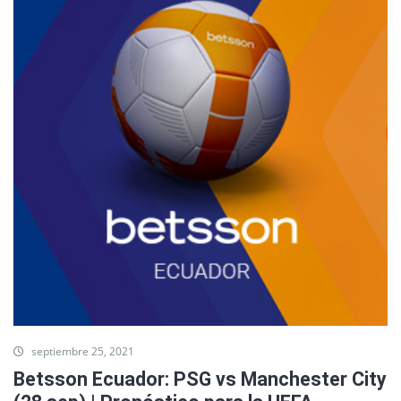
septiembre 25, 2021
Betsson Ecuador: PSG vs Manchester City