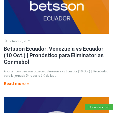
octubre 8, 2021
Betsson Ecuador: Venezuela vs Ecuador
(10 Oct.) | Pronóstico para Eliminatorias
Conmebol
Apostar con Betsson Ecuador: Venezuela vs Ecuador (10 Oct.) | Pronóstico
para la jornada 5 (reposición) de las ...
Read more »
Uncategorized