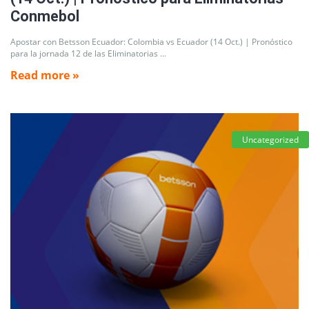
Conmebol
Apostar con Betsson Ecuador: Colombia vs Ecuador (14 Oct.) | Pronóstico
para la jornada 12 de las Eliminatorias ...
Read more »
Uncategorized