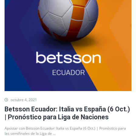
octubre 4, 2021
Betsson Ecuador: Italia vs España (6 Oct.)
| Pronóstico para Liga de Naciones
Apostar con Betsson Ecuador: Italia vs España (6 Oct.) | Pronóstico para
las semifinales de la Liga de ...