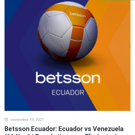
noviembre 10, 2021
Betsson Ecuador: Ecuador vs Venezuela