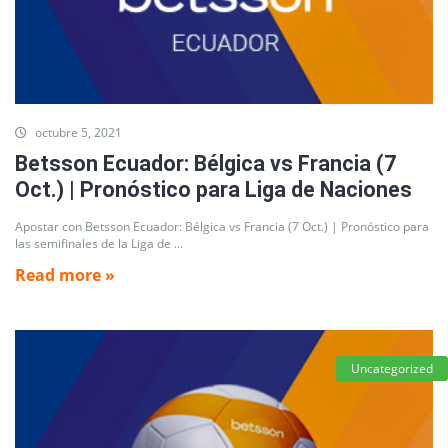
octubre 5, 2021
Betsson Ecuador: Bélgica vs Francia (7
Oct.) | Pronóstico para Liga de Naciones
Apostar con Betsson Ecuador: Bélgica vs Francia (7 Oct.) | Pronóstico para
las semifinales de la Liga de ...
Read more »
Uncategorized