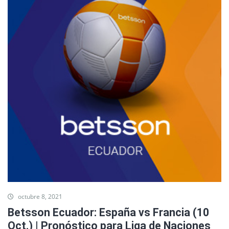
octubre 8, 2021
Betsson Ecuador: España vs Francia (10
Oct.) | Pronóstico para Liga de Naciones