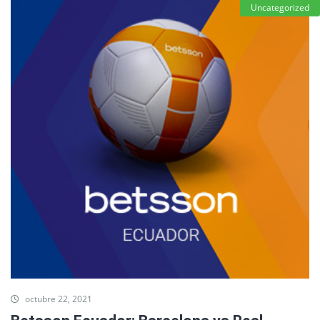
Uncategorized
octubre 22, 2021