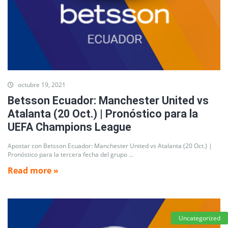
octubre 19, 2021
Betsson Ecuador: Manchester United vs
Atalanta (20 Oct.) | Pronóstico para la
UEFA Champions League
Apostar con Betsson Ecuador: Manchester United vs Atalanta (20 Oct.) |
Pronóstico para la tercera fecha del grupo ...
Read more »
Uncategorized