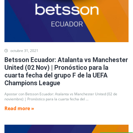
octubre 31, 2021
Betsson Ecuador: Atalanta vs Manchester
United (02 Nov) | Pronóstico para la
cuarta fecha del grupo F de la UEFA
Champions League
Apostar con Betsson Ecuador: Atalanta vs Manchester United (02 de
noviembre) | Pronóstico para la cuarta fecha del ...
Read more »