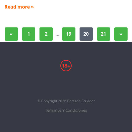
Read more »
«
1
2
…
19
20
21
»
© Copyright
2026
Betsson Ecuador
Términos Y Condiciones