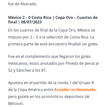
fue de Alvarado.
México 2 – 0 Costa Rica | Copa Oro – Cuartos de
final | 08/07/2023
En los cuartos de final de la Copa Oro, México se
impuso por 2 – 0 a la selección de Costa Rica. La
primera parte de este encuentro finalizó sin goles.
Fue en el complemento que llegaron los goles
mexicanos, estos anotados por Pineda de penal al
52 y Sánchez a los 87.
Apuesta en el partido de la ronda 1 del Grupo B
de la Copa América entre
Ecuador vs Venezuela
,
pero guíate en los pronósticos deportivos de
Betsson.