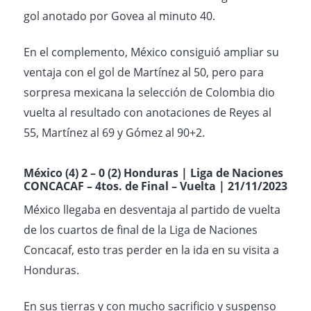
gol anotado por Govea al minuto 40.
En el complemento, México consiguió ampliar su
ventaja con el gol de Martínez al 50, pero para
sorpresa mexicana la selección de Colombia dio
vuelta al resultado con anotaciones de Reyes al
55, Martínez al 69 y Gómez al 90+2.
México (4) 2 – 0 (2) Honduras | Liga de Naciones
CONCACAF – 4tos. de Final – Vuelta | 21/11/2023
México llegaba en desventaja al partido de vuelta
de los cuartos de final de la Liga de Naciones
Concacaf, esto tras perder en la ida en su visita a
Honduras.
En sus tierras y con mucho sacrificio y suspenso