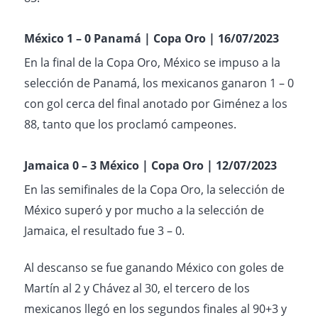
México 1 – 0 Panamá | Copa Oro | 16/07/2023
En la final de la Copa Oro, México se impuso a la
selección de Panamá, los mexicanos ganaron 1 – 0
con gol cerca del final anotado por Giménez a los
88, tanto que los proclamó campeones.
Jamaica 0 – 3 México | Copa Oro | 12/07/2023
En las semifinales de la Copa Oro, la selección de
México superó y por mucho a la selección de
Jamaica, el resultado fue 3 – 0.
Al descanso se fue ganando México con goles de
Martín al 2 y Chávez al 30, el tercero de los
mexicanos llegó en los segundos finales al 90+3 y