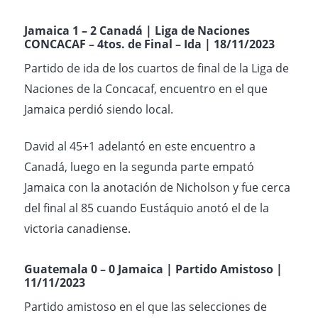
Jamaica 1 – 2 Canadá | Liga de Naciones
CONCACAF – 4tos. de Final – Ida | 18/11/2023
Partido de ida de los cuartos de final de la Liga de
Naciones de la Concacaf, encuentro en el que
Jamaica perdió siendo local.
David al 45+1 adelantó en este encuentro a
Canadá, luego en la segunda parte empató
Jamaica con la anotación de Nicholson y fue cerca
del final al 85 cuando Eustáquio anotó el de la
victoria canadiense.
Guatemala 0 – 0 Jamaica | Partido Amistoso |
11/11/2023
Partido amistoso en el que las selecciones de