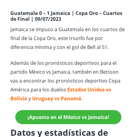
Guatemala 0 – 1 Jamaica | Copa Oro – Cuartos
de Final | 09/07/2023
Jamaica se impuso a Guatemala en los cuartos de
final de la Copa Oro, este triunfo fue por
diferencia mínima y con el gol de Bell al 51.
Además de los pronósticos deportivos para el
partido México vs Jamaica, también en Betsson
vas a encontrar los pronósticos deportivo Copa
América para los duelos
Estados Unidos vs
Bolivia
y
Uruguay vs Panamá
.
¡Apuesta en el México vs Jamaica!
Datos y estadísticas de