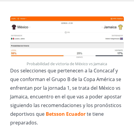
Probabilidad de victoria de México vs Jamaica
Dos selecciones que pertenecen a la Concacaf y
que conforman el Grupo B de la Copa América se
enfrentan por la jornada 1, se trata del México vs
Jamaica, encuentro en el que vas a poder apostar
siguiendo las recomendaciones y los pronósticos
deportivos que
Betsson Ecuador
te tiene
preparados.