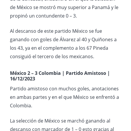
de México se mostró muy superior a Panamá y le
propinó un contundente 0 – 3.
Al descanso de este partido México se fue
ganando con goles de Álvarez al 40 y Quiñones a
los 43, ya en el complemento a los 67 Pineda
consiguió el tercero de los mexicanos.
México 2 – 3 Colombia | Partido Amistoso |
16/12/2023
Partido amistoso con muchos goles, anotaciones
en ambas partes y en el que México se enfrentó a
Colombia.
La selección de México se marchó ganando al
descanso con marcador de 1 – 0 esto gracias al