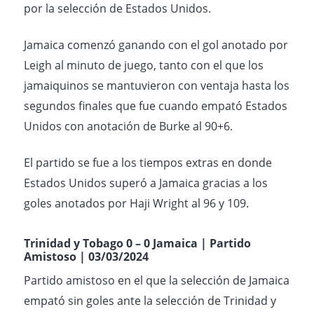
por la selección de Estados Unidos.
Jamaica comenzó ganando con el gol anotado por
Leigh al minuto de juego, tanto con el que los
jamaiquinos se mantuvieron con ventaja hasta los
segundos finales que fue cuando empató Estados
Unidos con anotación de Burke al 90+6.
El partido se fue a los tiempos extras en donde
Estados Unidos superó a Jamaica gracias a los
goles anotados por Haji Wright al 96 y 109.
Trinidad y Tobago 0 – 0 Jamaica | Partido
Amistoso | 03/03/2024
Partido amistoso en el que la selección de Jamaica
empató sin goles ante la selección de Trinidad y