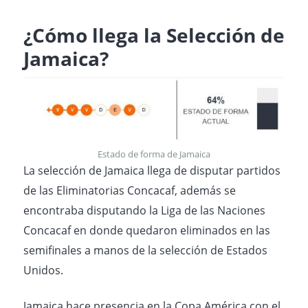
¿Cómo llega la Selección de
Jamaica?
Estado de forma de Jamaica
La selección de Jamaica llega de disputar partidos
de las Eliminatorias Concacaf, además se
encontraba disputando la Liga de las Naciones
Concacaf en donde quedaron eliminados en las
semifinales a manos de la selección de Estados
Unidos.
Jamaica hace presencia en la Copa América con el