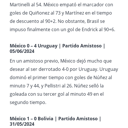
Martinelli al 54. México empató el marcador con
goles de Quiñonez al 73 y Martínez en el tiempo
de descuento al 90+2. No obstante, Brasil se
impuso finalmente con un gol de Endrick al 90+6.
México 0 – 4 Uruguay | Partido Amistoso |
05/06/2024
En un amistoso previo, México dejó mucho que
desear al ser derrotado 4-0 por Uruguay. Uruguay
dominó el primer tiempo con goles de Núñez al
minuto 7 y 44, y Pellistri al 26. Núñez selló la
goleada con su tercer gol al minuto 49 en el
segundo tiempo.
México 1 – 0 Bolivia | Partido Amistoso |
31/05/2024