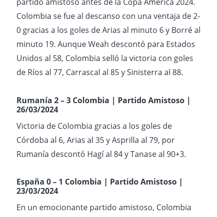
partido amistoso antes de la Copa América 2024.
Colombia se fue al descanso con una ventaja de 2-
0 gracias a los goles de Arias al minuto 6 y Borré al
minuto 19. Aunque Weah descontó para Estados
Unidos al 58, Colombia selló la victoria con goles
de Ríos al 77, Carrascal al 85 y Sinisterra al 88.
Rumanía 2 – 3 Colombia | Partido Amistoso |
26/03/2024
Victoria de Colombia gracias a los goles de
Córdoba al 6, Arias al 35 y Asprilla al 79, por
Rumanía descontó Hagí al 84 y Tanase al 90+3.
España 0 – 1 Colombia | Partido Amistoso |
23/03/2024
En un emocionante partido amistoso, Colombia