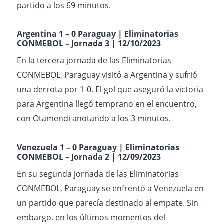
partido a los 69 minutos.
Argentina 1 – 0 Paraguay | Eliminatorias
CONMEBOL – Jornada 3 | 12/10/2023
En la tercera jornada de las Eliminatorias
CONMEBOL, Paraguay visitó a Argentina y sufrió
una derrota por 1-0. El gol que aseguró la victoria
para Argentina llegó temprano en el encuentro,
con Otamendi anotando a los 3 minutos.
Venezuela 1 – 0 Paraguay | Eliminatorias
CONMEBOL – Jornada 2 | 12/09/2023
En su segunda jornada de las Eliminatorias
CONMEBOL, Paraguay se enfrentó a Venezuela en
un partido que parecía destinado al empate. Sin
embargo, en los últimos momentos del