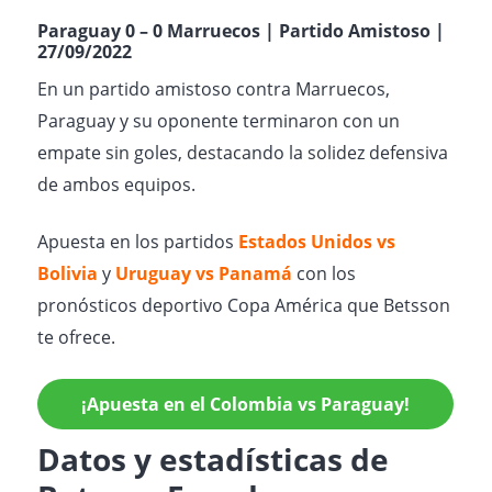
Paraguay 0 – 0 Marruecos | Partido Amistoso |
27/09/2022
En un partido amistoso contra Marruecos,
Paraguay y su oponente terminaron con un
empate sin goles, destacando la solidez defensiva
de ambos equipos.
Apuesta en los partidos
Estados Unidos vs
Bolivia
y
Uruguay vs Panamá
con los
pronósticos deportivo Copa América que Betsson
te ofrece.
¡Apuesta en el Colombia vs Paraguay!
Datos y estadísticas de