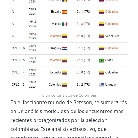
Últimos partidos de Colombia
En el fascinante mundo de Betsson, te sumergirás
en un análisis meticuloso de los encuentros más
recientes protagonizados por la selección
colombiana. Este análisis exhaustivo, que