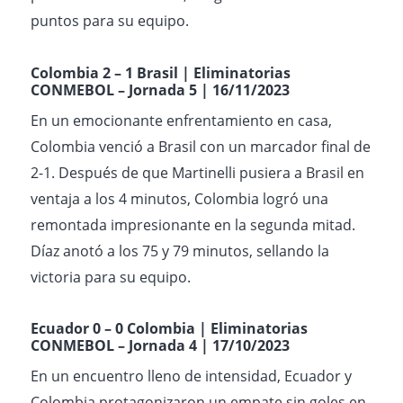
puntos para su equipo.
Colombia 2 – 1 Brasil | Eliminatorias
CONMEBOL – Jornada 5 | 16/11/2023
En un emocionante enfrentamiento en casa,
Colombia venció a Brasil con un marcador final de
2-1. Después de que Martinelli pusiera a Brasil en
ventaja a los 4 minutos, Colombia logró una
remontada impresionante en la segunda mitad.
Díaz anotó a los 75 y 79 minutos, sellando la
victoria para su equipo.
Ecuador 0 – 0 Colombia | Eliminatorias
CONMEBOL – Jornada 4 | 17/10/2023
En un encuentro lleno de intensidad, Ecuador y
Colombia protagonizaron un empate sin goles en