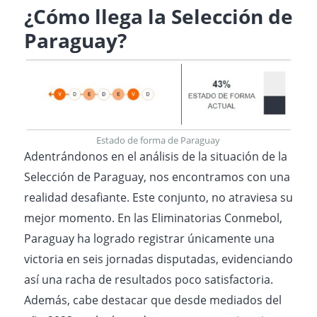
¿Cómo llega la Selección de
Paraguay?
Estado de forma de Paraguay
Adentrándonos en el análisis de la situación de la
Selección de Paraguay, nos encontramos con una
realidad desafiante. Este conjunto, no atraviesa su
mejor momento. En las Eliminatorias Conmebol,
Paraguay ha logrado registrar únicamente una
victoria en seis jornadas disputadas, evidenciando
así una racha de resultados poco satisfactoria.
Además, cabe destacar que desde mediados del