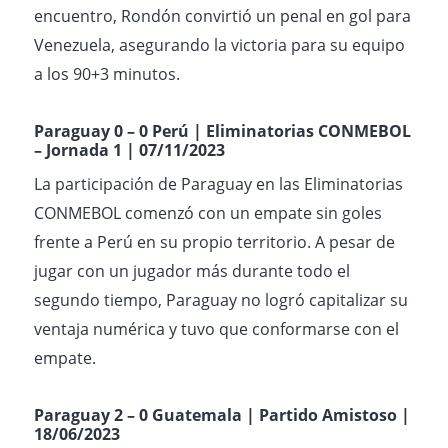
encuentro, Rondón convirtió un penal en gol para
Venezuela, asegurando la victoria para su equipo
a los 90+3 minutos.
Paraguay 0 – 0 Perú | Eliminatorias CONMEBOL
– Jornada 1 | 07/11/2023
La participación de Paraguay en las Eliminatorias
CONMEBOL comenzó con un empate sin goles
frente a Perú en su propio territorio. A pesar de
jugar con un jugador más durante todo el
segundo tiempo, Paraguay no logró capitalizar su
ventaja numérica y tuvo que conformarse con el
empate.
Paraguay 2 – 0 Guatemala | Partido Amistoso |
18/06/2023