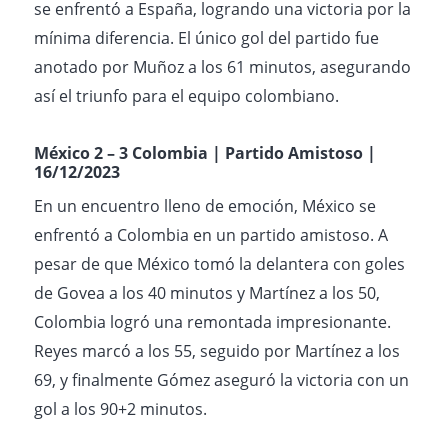
se enfrentó a España, logrando una victoria por la
mínima diferencia. El único gol del partido fue
anotado por Muñoz a los 61 minutos, asegurando
así el triunfo para el equipo colombiano.
México 2 – 3 Colombia | Partido Amistoso |
16/12/2023
En un encuentro lleno de emoción, México se
enfrentó a Colombia en un partido amistoso. A
pesar de que México tomó la delantera con goles
de Govea a los 40 minutos y Martínez a los 50,
Colombia logró una remontada impresionante.
Reyes marcó a los 55, seguido por Martínez a los
69, y finalmente Gómez aseguró la victoria con un
gol a los 90+2 minutos.