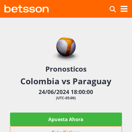
Pronosticos
Colombia vs Paraguay
24/06/2024 18:00:00
(UTC-05:00)
Apuesta Ahora