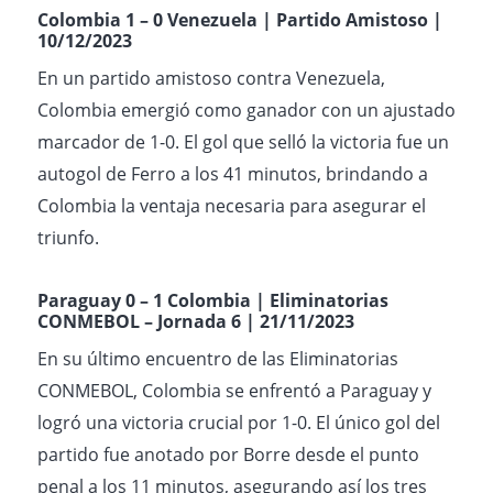
Colombia 1 – 0 Venezuela | Partido Amistoso |
10/12/2023
En un partido amistoso contra Venezuela,
Colombia emergió como ganador con un ajustado
marcador de 1-0. El gol que selló la victoria fue un
autogol de Ferro a los 41 minutos, brindando a
Colombia la ventaja necesaria para asegurar el
triunfo.
Paraguay 0 – 1 Colombia | Eliminatorias
CONMEBOL – Jornada 6 | 21/11/2023
En su último encuentro de las Eliminatorias
CONMEBOL, Colombia se enfrentó a Paraguay y
logró una victoria crucial por 1-0. El único gol del
partido fue anotado por Borre desde el punto
penal a los 11 minutos, asegurando así los tres