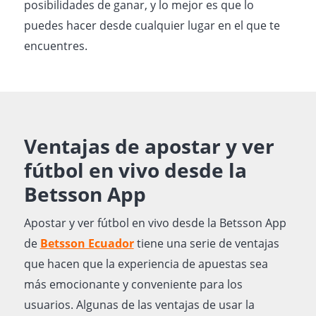
posibilidades de ganar, y lo mejor es que lo
puedes hacer desde cualquier lugar en el que te
encuentres.
Ventajas de apostar y ver
fútbol en vivo desde la
Betsson App
Apostar y ver fútbol en vivo desde la Betsson App
de
Betsson Ecuador
tiene una serie de ventajas
que hacen que la experiencia de apuestas sea
más emocionante y conveniente para los
usuarios. Algunas de las ventajas de usar la