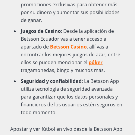
promociones exclusivas para obtener más
por su dinero y aumentar sus posibilidades
de ganar.
Juegos de Casino
: Desde la aplicación de
Betsson Ecuador vas a tener acceso al
apartado de
Betsson Casino
, allí vas a
encontrar los mejores juegos de azar, entre
ellos se pueden mencionar el
póker
,
tragamonedas, bingo y muchos más.
Seguridad y confiabilidad
: La Betsson App
utiliza tecnología de seguridad avanzada
para garantizar que los datos personales y
financieros de los usuarios estén seguros en
todo momento.
Apostar y ver fútbol en vivo desde la Betsson App