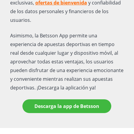
exclusivas,
ofertas de bienvenida
y confiabilidad
de los datos personales y financieros de los
usuarios.
Asimismo, la Betsson App permite una
experiencia de apuestas deportivas en tiempo
real desde cualquier lugar y dispositivo móvil, al
aprovechar todas estas ventajas, los usuarios
pueden disfrutar de una experiencia emocionante
y conveniente mientras realizan sus apuestas
deportivas. ¡Descarga la aplicación ya!
Descarga la app de Betsson