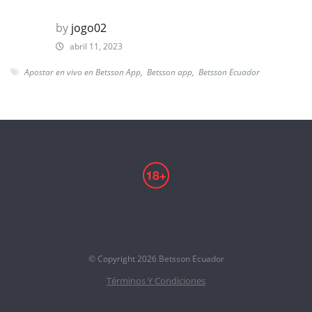
by
jogo02
abril 11, 2023
Apostar en vivo en Betsson App
,
Betsson app
,
Betsson Ecuador
© Copyright
2026
Betsson Ecuador
Términos Y Condiciones