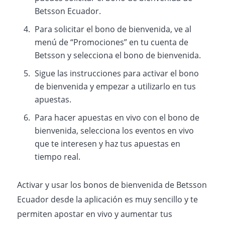
Betsson Ecuador.
Para solicitar el bono de bienvenida, ve al
menú de “Promociones” en tu cuenta de
Betsson y selecciona el bono de bienvenida.
Sigue las instrucciones para activar el bono
de bienvenida y empezar a utilizarlo en tus
apuestas.
Para hacer apuestas en vivo con el bono de
bienvenida, selecciona los eventos en vivo
que te interesen y haz tus apuestas en
tiempo real.
Activar y usar los bonos de bienvenida de Betsson
Ecuador desde la aplicación es muy sencillo y te
permiten apostar en vivo y aumentar tus