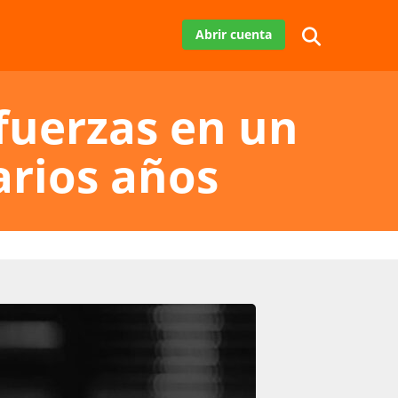
Abrir cuenta
fuerzas en un
arios años