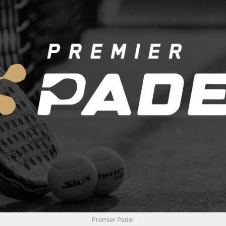
Premier Padel