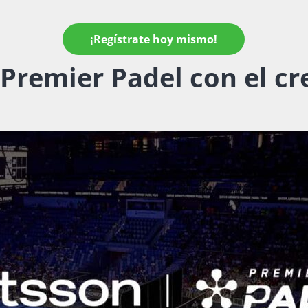
¡Regístrate hoy mismo!
Premier Padel con el cr