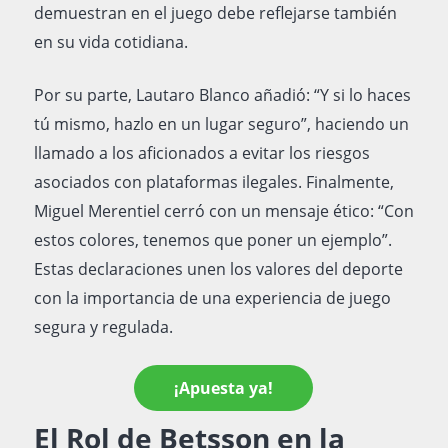
demuestran en el juego debe reflejarse también
en su vida cotidiana.
Por su parte, Lautaro Blanco añadió: “Y si lo haces
tú mismo, hazlo en un lugar seguro”, haciendo un
llamado a los aficionados a evitar los riesgos
asociados con plataformas ilegales. Finalmente,
Miguel Merentiel cerró con un mensaje ético: “Con
estos colores, tenemos que poner un ejemplo”.
Estas declaraciones unen los valores del deporte
con la importancia de una experiencia de juego
segura y regulada.
¡Apuesta ya!
El Rol de Betsson en la