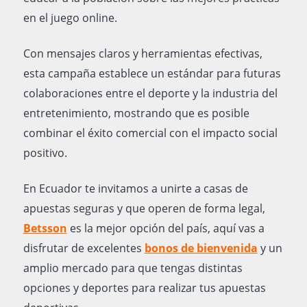
en el juego online.
Con mensajes claros y herramientas efectivas,
esta campaña establece un estándar para futuras
colaboraciones entre el deporte y la industria del
entretenimiento, mostrando que es posible
combinar el éxito comercial con el impacto social
positivo.
En Ecuador te invitamos a unirte a casas de
apuestas seguras y que operen de forma legal,
Betsson
es la mejor opción del país, aquí vas a
disfrutar de excelentes
bonos de bienvenida
y un
amplio mercado para que tengas distintas
opciones y deportes para realizar tus apuestas