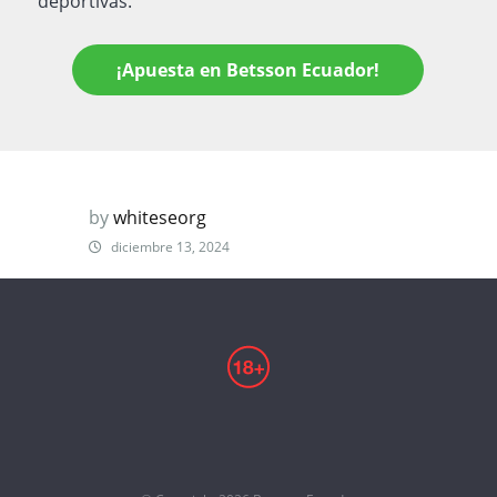
deportivas.
¡Apuesta en Betsson Ecuador!
by
whiteseorg
diciembre 13, 2024