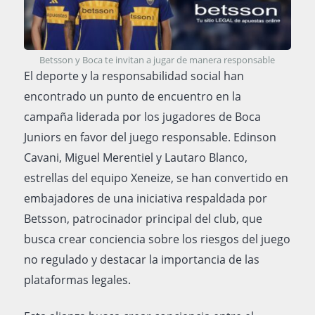
Betsson y Boca te invitan a jugar de manera responsable
El deporte y la responsabilidad social han
encontrado un punto de encuentro en la
campaña liderada por los jugadores de Boca
Juniors en favor del juego responsable. Edinson
Cavani, Miguel Merentiel y Lautaro Blanco,
estrellas del equipo Xeneize, se han convertido en
embajadores de una iniciativa respaldada por
Betsson, patrocinador principal del club, que
busca crear conciencia sobre los riesgos del juego
no regulado y destacar la importancia de las
plataformas legales.