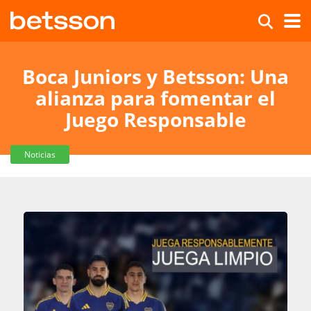
Boca Juniors y Betsson: Una
alianza para fomentar el
Juego Responsable
Noticias