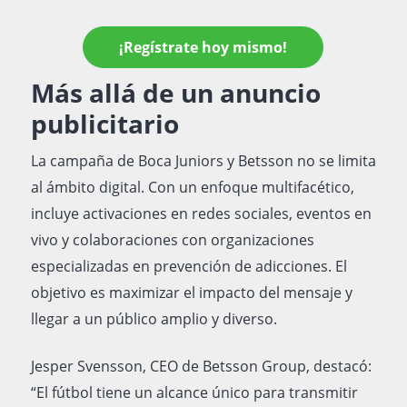
¡Regístrate hoy mismo!
Más allá de un anuncio
publicitario
La campaña de Boca Juniors y Betsson no se limita
al ámbito digital. Con un enfoque multifacético,
incluye activaciones en redes sociales, eventos en
vivo y colaboraciones con organizaciones
especializadas en prevención de adicciones. El
objetivo es maximizar el impacto del mensaje y
llegar a un público amplio y diverso.
Jesper Svensson, CEO de Betsson Group, destacó:
“El fútbol tiene un alcance único para transmitir