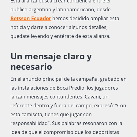
Esta alianza busca crear conciencia entre el
publico argentino y latinoamericano, desde
Betsson Ecuador
hemos decidido ampliar esta
noticia y darte a conocer algunos detalles,
quédate leyendo y entérate de esta alianza.
Un mensaje claro y
necesario
En el anuncio principal de la campaña, grabado en
las instalaciones de Boca Predio, los jugadores
lanzan mensajes contundentes. Cavani, un
referente dentro y fuera del campo, expresó: “Con
esta camiseta, tienes que jugar con
responsabilidad”. Sus palabras resonaron con la
idea de que el compromiso que los deportistas