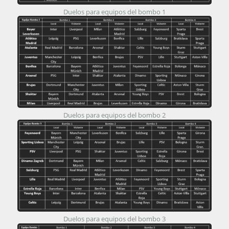
Duelos para equipos del bombo 1
Duelos para equipos del bombo 2
Duelos para equipos del bombo 3