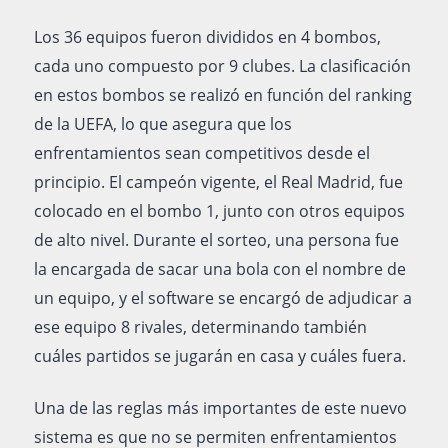
Los 36 equipos fueron divididos en 4 bombos,
cada uno compuesto por 9 clubes. La clasificación
en estos bombos se realizó en función del ranking
de la UEFA, lo que asegura que los
enfrentamientos sean competitivos desde el
principio. El campeón vigente, el Real Madrid, fue
colocado en el bombo 1, junto con otros equipos
de alto nivel. Durante el sorteo, una persona fue
la encargada de sacar una bola con el nombre de
un equipo, y el software se encargó de adjudicar a
ese equipo 8 rivales, determinando también
cuáles partidos se jugarán en casa y cuáles fuera.
Una de las reglas más importantes de este nuevo
sistema es que no se permiten enfrentamientos