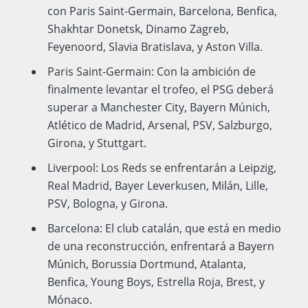
con Paris Saint-Germain, Barcelona, Benfica,
Shakhtar Donetsk, Dinamo Zagreb,
Feyenoord, Slavia Bratislava, y Aston Villa.
Paris Saint-Germain: Con la ambición de
finalmente levantar el trofeo, el PSG deberá
superar a Manchester City, Bayern Múnich,
Atlético de Madrid, Arsenal, PSV, Salzburgo,
Girona, y Stuttgart.
Liverpool: Los Reds se enfrentarán a Leipzig,
Real Madrid, Bayer Leverkusen, Milán, Lille,
PSV, Bologna, y Girona.
Barcelona: El club catalán, que está en medio
de una reconstrucción, enfrentará a Bayern
Múnich, Borussia Dortmund, Atalanta,
Benfica, Young Boys, Estrella Roja, Brest, y
Mónaco.