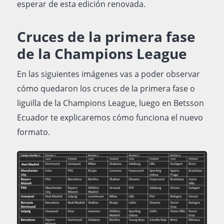
esperar de esta edición renovada.
Cruces de la primera fase
de la Champions League
En las siguientes imágenes vas a poder observar
cómo quedaron los cruces de la primera fase o
liguilla de la Champions League, luego en Betsson
Ecuador te explicaremos cómo funciona el nuevo
formato.