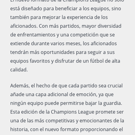
está diseñado para beneficiar a los equipos, sino
también para mejorar la experiencia de los
aficionados. Con más partidos, mayor diversidad
de enfrentamientos y una competición que se
extiende durante varios meses, los aficionados
tendrán más oportunidades para seguir a sus
equipos favoritos y disfrutar de un fútbol de alta
calidad.
Además, el hecho de que cada partido sea crucial
añade una capa adicional de emoción, ya que
ningún equipo puede permitirse bajar la guardia.
Esta edición de la Champions League promete ser
una de las más competitivas y emocionantes de la
historia, con el nuevo formato proporcionando el