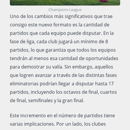
Champions League
Uno de los cambios más significativos que trae
consigo este nuevo formato es la cantidad de
partidos que cada equipo puede disputar. En la
fase de liga, cada club jugará un mínimo de 8
partidos, lo que garantiza que todos los equipos
tendrán al menos esa cantidad de oportunidades
para demostrar su valía. Sin embargo, aquellos
que logren avanzar a través de las distintas fases
eliminatorias podrían llegar a disputar hasta 17
partidos, incluyendo los octavos de final, cuartos
de final, semifinales y la gran final.
Este incremento en el número de partidos tiene
varias implicaciones. Por un lado, los clubes