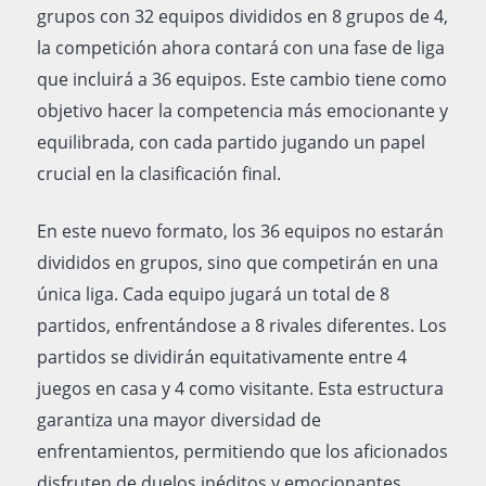
grupos con 32 equipos divididos en 8 grupos de 4,
la competición ahora contará con una fase de liga
que incluirá a 36 equipos. Este cambio tiene como
objetivo hacer la competencia más emocionante y
equilibrada, con cada partido jugando un papel
crucial en la clasificación final.
En este nuevo formato, los 36 equipos no estarán
divididos en grupos, sino que competirán en una
única liga. Cada equipo jugará un total de 8
partidos, enfrentándose a 8 rivales diferentes. Los
partidos se dividirán equitativamente entre 4
juegos en casa y 4 como visitante. Esta estructura
garantiza una mayor diversidad de
enfrentamientos, permitiendo que los aficionados
disfruten de duelos inéditos y emocionantes