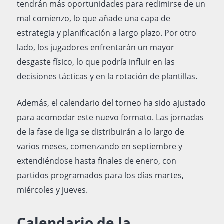
tendrán más oportunidades para redimirse de un
mal comienzo, lo que añade una capa de
estrategia y planificación a largo plazo. Por otro
lado, los jugadores enfrentarán un mayor
desgaste físico, lo que podría influir en las
decisiones tácticas y en la rotación de plantillas.
Además, el calendario del torneo ha sido ajustado
para acomodar este nuevo formato. Las jornadas
de la fase de liga se distribuirán a lo largo de
varios meses, comenzando en septiembre y
extendiéndose hasta finales de enero, con
partidos programados para los días martes,
miércoles y jueves.
Calendario de la