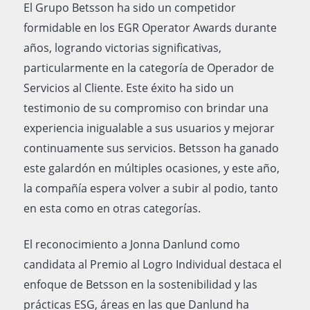
El Grupo Betsson ha sido un competidor
formidable en los EGR Operator Awards durante
años, logrando victorias significativas,
particularmente en la categoría de Operador de
Servicios al Cliente. Este éxito ha sido un
testimonio de su compromiso con brindar una
experiencia inigualable a sus usuarios y mejorar
continuamente sus servicios. Betsson ha ganado
este galardón en múltiples ocasiones, y este año,
la compañía espera volver a subir al podio, tanto
en esta como en otras categorías.
El reconocimiento a Jonna Danlund como
candidata al Premio al Logro Individual destaca el
enfoque de Betsson en la sostenibilidad y las
prácticas ESG, áreas en las que Danlund ha