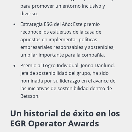
para promover un entorno inclusivo y
diverso.
Estrategia ESG del Año: Este premio
reconoce los esfuerzos de la casa de
apuestas en implementar políticas
empresariales responsables y sostenibles,
un pilar importante para la compañía.
Premio al Logro Individual: Jonna Danlund,
jefa de sostenibilidad del grupo, ha sido
nominada por su liderazgo en el avance de
las iniciativas de sostenibilidad dentro de
Betsson.
Un historial de éxito en los
EGR Operator Awards