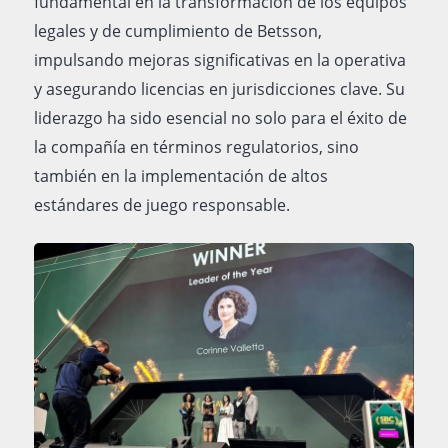
fundamental en la transformación de los equipos
legales y de cumplimiento de Betsson,
impulsando mejoras significativas en la operativa
y asegurando licencias en jurisdicciones clave. Su
liderazgo ha sido esencial no solo para el éxito de
la compañía en términos regulatorios, sino
también en la implementación de altos
estándares de juego responsable.