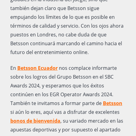
también dejan claro que Betsson sigue
empujando los límites de lo que es posible en
términos de calidad y servicio. Con los ojos ahora
puestos en Londres, no cabe duda de que
Betsson continuará marcando el camino hacia el
futuro del entretenimiento online.
En
Betsson Ecuador
nos complace informarte
sobre los logros del Grupo Betsson en el SBC
Awards 2024, y esperamos que los éxitos
continúen en los EGR Operator Awards 2024.
También te invitamos a formar parte de
Betsson
si aún lo eres, aquí vas a disfrutar de excelentes
bonos de bienvenida
, su variado mercado en las
apuestas deportivas y por supuesto el apartado