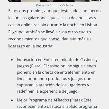
Premio a Corinne Valletta
Estos dos premios, aunque destacados, no fueron
los únicos galardones que la casa de apuestas y
casino online recibió durante la noche en Lisboa.
El grupo también se llevó a casa otros cuatro
reconocimientos que consolidan aún más su
liderazgo en la industria:
Innovación en Entretenimiento de Casinos y
Juegos (Plata): El casino online sigue siendo
pionero en la oferta de entretenimiento en
línea, brindando productos y juegos que
capturan la atención de los jugadores y
redefinen la experiencia de juego.
Mejor Programa de Afiliados (Plata): Este
reconocimiento destaca el sólido programa