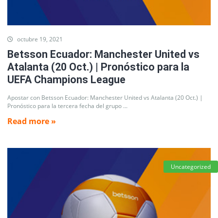
octubre 19, 2021
Betsson Ecuador: Manchester United vs
Atalanta (20 Oct.) | Pronóstico para la
UEFA Champions League
Apostar con Betsson Ecuador: Manchester United vs Atalanta (20 Oct.) |
Pronóstico para la tercera fecha del grupo ...
Read more »
Uncategorized