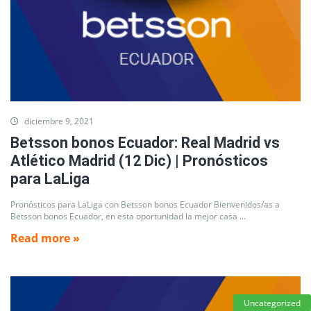
diciembre 9, 2021
Betsson bonos Ecuador: Real Madrid vs
Atlético Madrid (12 Dic) | Pronósticos
para LaLiga
Pronósticos para LaLiga con Betsson bonos Ecuador Bienvenidos/as a
Betsson bonos Ecuador, en esta oportunidad la mejor casa ...
Read more »
Uncategorized