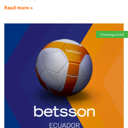
Read more »
Uncategorized