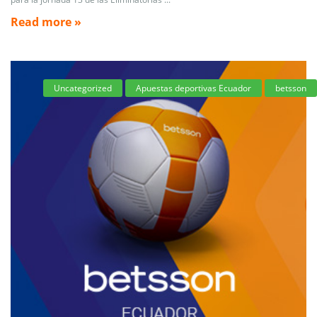
Read more »
Uncategorized
Apuestas deportivas Ecuador
betsson