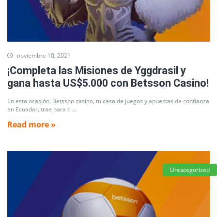
noviembre 10, 2021
¡Completa las Misiones de Yggdrasil y
gana hasta US$5.000 con Betsson Casino!
En esta ocasión, Betsson casino, tu casa de juegos y apuestas de confianza
en Ecuador, trae para ti ...
Read more »
Uncategorized