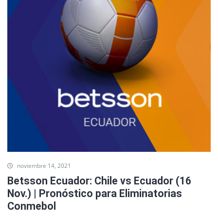
noviembre 14, 2021
Betsson Ecuador: Chile vs Ecuador (16
Nov.) | Pronóstico para Eliminatorias
Conmebol