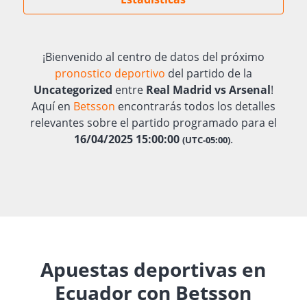
¡Bienvenido al centro de datos del próximo
pronostico deportivo
del partido de la
Uncategorized
entre
Real Madrid vs Arsenal
!
Aquí en
Betsson
encontrarás todos los detalles
relevantes sobre el partido programado para el
16/04/2025 15:00:00
.
(UTC-05:00)
Apuestas deportivas en
Ecuador con Betsson