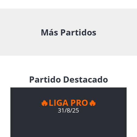
Más Partidos
Partido Destacado
🔥LIGA PRO🔥
31/8/25