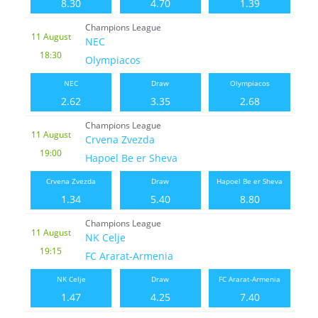
8.30
4.70
1.39
Champions League
11 August
NEC
18:30
Olympiacos
NEC
Draw
Olympiacos
2.62
3.35
2.68
Champions League
11 August
Crvena Zvezda
19:00
Hapoel Be er Sheva
Crvena Zvezda
Draw
Hapoel Be er Sheva
1.34
5.40
8.80
Champions League
11 August
NK Celje
19:15
FC Ararat-Armenia
NK Celje
Draw
FC Ararat-Armenia
1.47
4.25
7.40