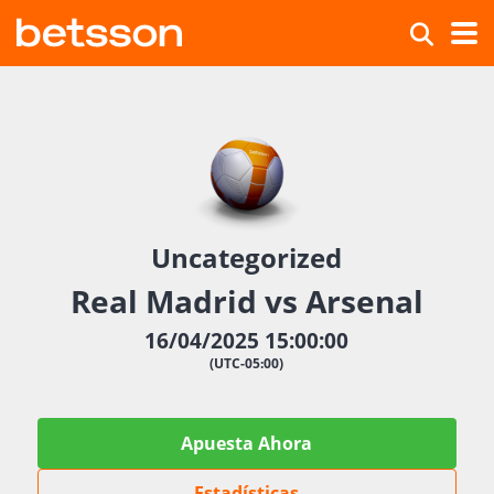
Uncategorized
Real Madrid vs Arsenal
16/04/2025 15:00:00
(UTC-05:00)
Apuesta Ahora
Estadísticas