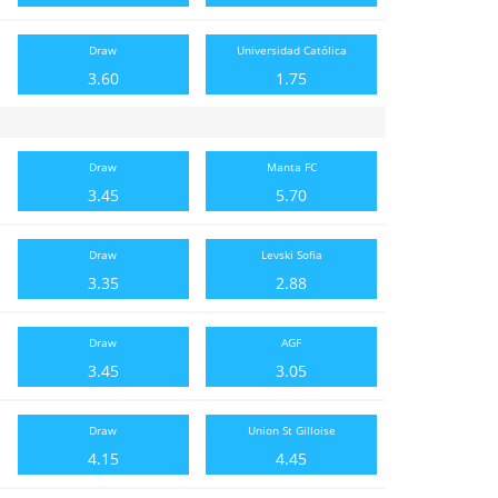
Draw
Universidad Católica
3.60
1.75
Draw
Manta FC
3.45
5.70
Draw
Levski Sofia
3.35
2.88
Draw
AGF
3.45
3.05
Draw
Union St Gilloise
4.15
4.45