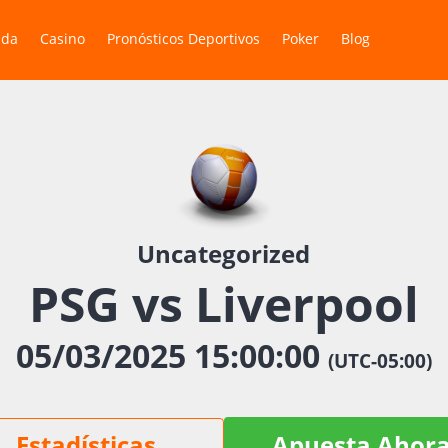
ida
Casino
Pronósticos Deportivos
Poker
Blog
Uncategorized
PSG vs Liverpool
05/03/2025 15:00:00
(UTC-05:00)
Estadísticas
Apuesta Ahor