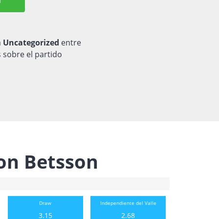
a
Uncategorized
entre
 sobre el partido
on Betsson
Draw
Independiente del Valle
3.15
2.68