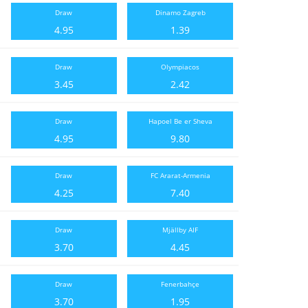
Draw
Dinamo Zagreb
4.95
1.39
Draw
Olympiacos
3.45
2.42
Draw
Hapoel Be er Sheva
4.95
9.80
Draw
FC Ararat-Armenia
4.25
7.40
Draw
Mjällby AIF
3.70
4.45
Draw
Fenerbahçe
3.70
1.95