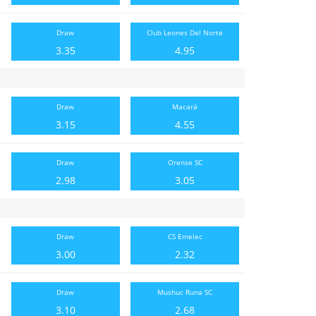
Draw
Club Leones Del Norte
3.35
4.95
Draw
Macará
3.15
4.55
Draw
Orense SC
2.98
3.05
Draw
CS Emelec
3.00
2.32
Draw
Mushuc Runa SC
3.10
2.68