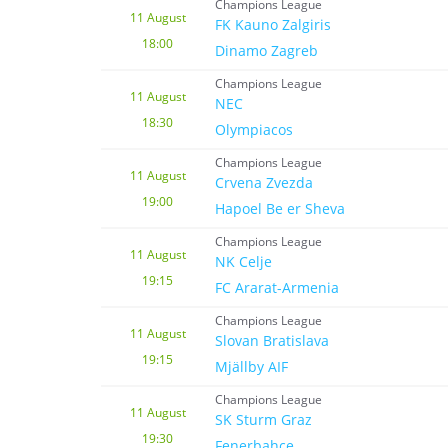
Champions League
11 August
FK Kauno Zalgiris
18:00
Dinamo Zagreb
Champions League
11 August
NEC
18:30
Olympiacos
Champions League
11 August
Crvena Zvezda
19:00
Hapoel Be er Sheva
Champions League
11 August
NK Celje
19:15
FC Ararat-Armenia
Champions League
11 August
Slovan Bratislava
19:15
Mjällby AIF
Champions League
11 August
SK Sturm Graz
19:30
Fenerbahçe