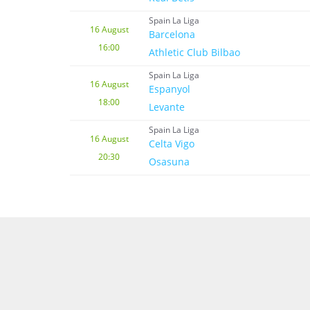
Spain La Liga
16 August
Barcelona
16:00
Athletic Club Bilbao
Spain La Liga
16 August
Espanyol
18:00
Levante
Spain La Liga
16 August
Celta Vigo
20:30
Osasuna