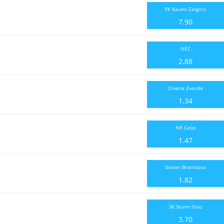
FK Kauno Zalgiris
7.90
NEC
2.88
Crvena Zvezda
1.34
NK Celje
1.47
Slovan Bratislava
1.82
SK Sturm Graz
3.70