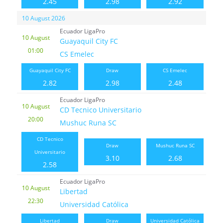
2.45
2.98
2.92
10 August 2026
Ecuador LigaPro
10 August
Guayaquil City FC
01:00
CS Emelec
Guayaquil City FC
Draw
CS Emelec
2.82
2.98
2.48
Ecuador LigaPro
10 August
CD Tecnico Universitario
20:00
Mushuc Runa SC
CD Tecnico
Draw
Mushuc Runa SC
Universitario
3.10
2.68
2.58
Ecuador LigaPro
10 August
Libertad
22:30
Universidad Católica
Libertad
Draw
Universidad Católica