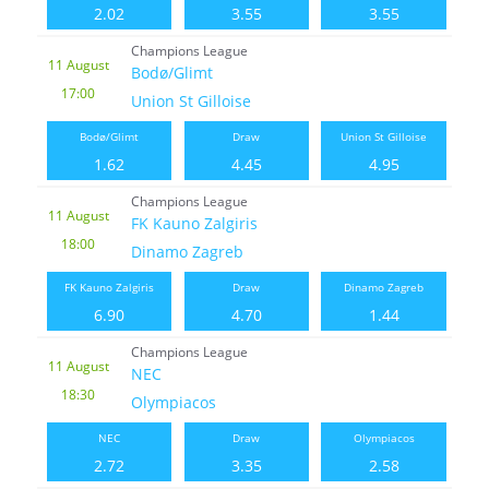
2.02
3.55
3.55
Champions League
11 August
Bodø/Glimt
17:00
Union St Gilloise
Bodø/Glimt
Draw
Union St Gilloise
1.62
4.45
4.95
Champions League
11 August
FK Kauno Zalgiris
18:00
Dinamo Zagreb
FK Kauno Zalgiris
Draw
Dinamo Zagreb
6.90
4.70
1.44
Champions League
11 August
NEC
18:30
Olympiacos
NEC
Draw
Olympiacos
2.72
3.35
2.58